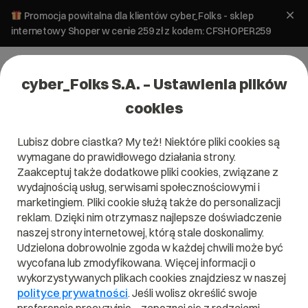
Promocja powitalna dla klientów cyber_Folks - sklep
internetowy Shoper w cenie 259 zł z kodem: CFSHOPER259
cyber_Folks S.A. – Ustawienia plików
cookies
Lubisz dobre ciastka? My też! Niektóre pliki cookies są
wymagane do prawidłowego działania strony.
Hosting
Zaakceptuj także dodatkowe pliki cookies, związane z
wydajnością usług, serwisami społecznościowymi i
RUN!
marketingiem. Pliki cookie służą także do personalizacji
wp_
reklam. Dzięki nim otrzymasz najlepsze doświadczenie
naszej strony internetowej, którą stale doskonalimy.
Skonfiguruj wybrany pakiet i sprawdź, co
Udzielona dobrowolnie zgoda w każdej chwili może być
najchętniej wybierali do niego inni
wycofana lub zmodyfikowana. Więcej informacji o
użytkownicy.
wykorzystywanych plikach cookies znajdziesz w naszej
polityce prywatności
. Jeśli wolisz określić swoje
Bezpłatne i niezobowiązujące