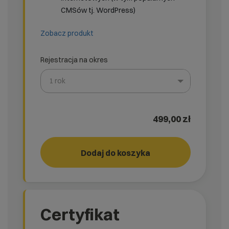
CMSów tj. WordPress)
Zobacz produkt
Rejestracja na okres
1 rok
Wybierz gotową listę. Użyj spacji, aby otworzyć.
Naciśnij spację, aby otworzyć listę, klawisze strzałek, a
499,00 zł
Pakiet wydajność
Dodaj do koszyka
Certyfikat