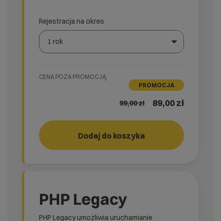
Rejestracja na okres
1 rok
Wybierz gotową listę. Użyj spacji, aby otworzyć.
Naciśnij spację, aby otworzyć listę, klawisze strzałek, a
CENA POZA PROMOCJĄ
PROMOCJA
89,00 zł
99,00
zł
Dodaj do koszyka
START!
rank_
PHP Legacy
PHP Legacy umożliwia uruchamianie