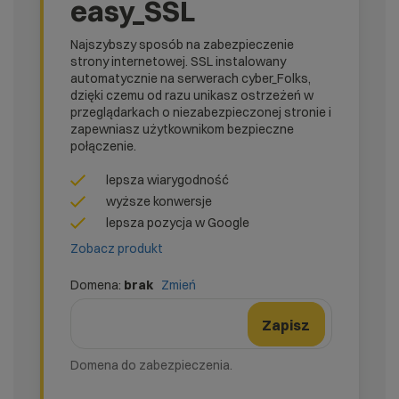
easy_SSL
Najszybszy sposób na zabezpieczenie
strony internetowej. SSL instalowany
automatycznie na serwerach cyber_Folks,
dzięki czemu od razu unikasz ostrzeżeń w
przeglądarkach o niezabezpieczonej stronie i
zapewniasz użytkownikom bezpieczne
połączenie.
lepsza wiarygodność
wyższe konwersje
lepsza pozycja w Google
Zobacz produkt
Domena:
brak
Zmień
domena
Nazwa domeny
Zmień formularz domeny
Zapisz
Domena do zabezpieczenia.