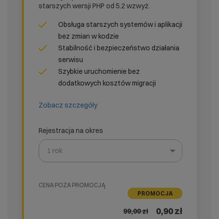
starszych wersji PHP od 5.2 wzwyż.
Obsługa starszych systemów i aplikacji
bez zmian w kodzie
Stabilność i bezpieczeństwo działania
serwisu
Szybkie uruchomienie bez
dodatkowych kosztów migracji
Zobacz szczegóły
Rejestracja na okres
1 rok
Wybierz gotową listę. Użyj spacji, aby otworzyć.
Naciśnij spację, aby otworzyć listę, klawisze strzałek, a
CENA POZA PROMOCJĄ
PROMOCJA
0,90 zł
99,00
zł