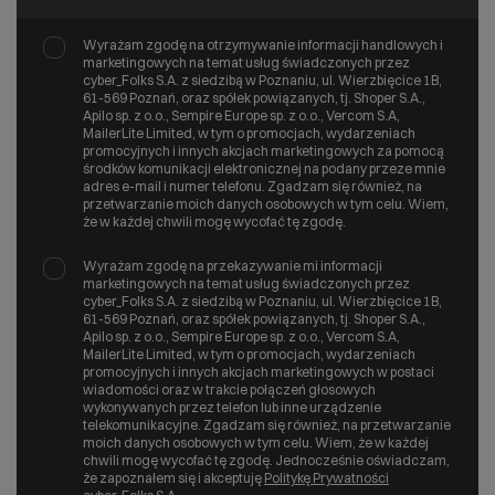
Wyrażam zgodę na otrzymywanie informacji handlowych i
marketingowych na temat usług świadczonych przez
cyber_Folks S.A. z siedzibą w Poznaniu, ul. Wierzbięcice 1B,
61-569 Poznań, oraz spółek powiązanych, tj. Shoper S.A.,
Apilo sp. z o.o., Sempire Europe sp. z o.o., Vercom S.A,
MailerLite Limited, w tym o promocjach, wydarzeniach
promocyjnych i innych akcjach marketingowych za pomocą
środków komunikacji elektronicznej na podany przeze mnie
adres e-mail i numer telefonu. Zgadzam się również, na
przetwarzanie moich danych osobowych w tym celu. Wiem,
że w każdej chwili mogę wycofać tę zgodę.
Wyrażam zgodę na przekazywanie mi informacji
marketingowych na temat usług świadczonych przez
cyber_Folks S.A. z siedzibą w Poznaniu, ul. Wierzbięcice 1B,
61-569 Poznań, oraz spółek powiązanych, tj. Shoper S.A.,
Apilo sp. z o.o., Sempire Europe sp. z o.o., Vercom S.A,
MailerLite Limited, w tym o promocjach, wydarzeniach
promocyjnych i innych akcjach marketingowych w postaci
wiadomości oraz w trakcie połączeń głosowych
wykonywanych przez telefon lub inne urządzenie
telekomunikacyjne. Zgadzam się również, na przetwarzanie
moich danych osobowych w tym celu. Wiem, że w każdej
chwili mogę wycofać tę zgodę. Jednocześnie oświadczam,
że zapoznałem się i akceptuję
Politykę Prywatności