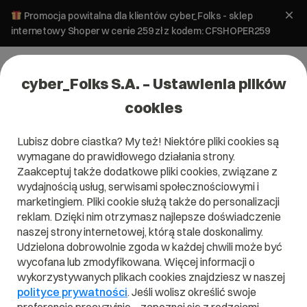
Promocja powitalna dla klientów cyber_Folks - sklep
internetowy Shoper w cenie 259 zł z kodem: CFSHOPER259
cyber_Folks S.A. – Ustawienia plików
cookies
Lubisz dobre ciastka? My też! Niektóre pliki cookies są
Hosting
wymagane do prawidłowego działania strony.
Protokół komunikacyjny SSH – jak
Zaakceptuj także dodatkowe pliki cookies, związane z
zacząć…
wydajnością usług, serwisami społecznościowymi i
marketingiem. Pliki cookie służą także do personalizacji
reklam. Dzięki nim otrzymasz najlepsze doświadczenie
8 lutego 2024
ok.
3
min
naszej strony internetowej, którą stale doskonalimy.
Udzielona dobrowolnie zgoda w każdej chwili może być
wycofana lub zmodyfikowana. Więcej informacji o
wykorzystywanych plikach cookies znajdziesz w naszej
polityce prywatności
. Jeśli wolisz określić swoje