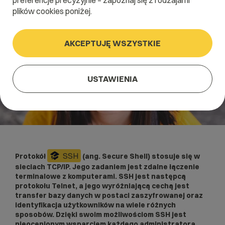
preferencje precyzyjnie – zapoznaj się z rodzajami
plików cookies poniżej.
AKCEPTUJĘ WSZYSTKIE
USTAWIENIA
SSH
Protokół
(ang. Secure Shell) stosuje się w
sieciach TCP/IP. Jego zadaniem jest zdalne łączenie
terminalowe z komputerami. SSH jest następcą
protokołu Telnet, a jego wyróżniającą cechą jest
transfer bazy danych w postaci zaszyfrowanej oraz
identyfikacja użytkowników na wiele różnych
sposobów. Dzięki swoim możliwościom SSH jest
nieocenionym wsparciem każdego administratora