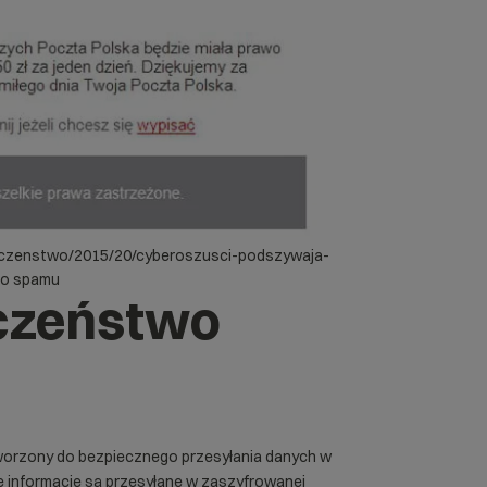
ieczenstwo/2015/20/cyberoszusci-podszywaja-
go spamu
eczeństwo
tworzony do bezpiecznego przesyłania danych w
ie informacje są przesyłane w zaszyfrowanej