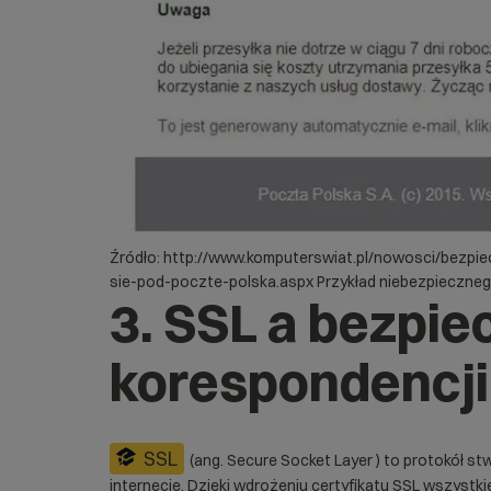
Źródło: http://www.komputerswiat.pl/nowosci/bezp
sie-pod-poczte-polska.aspx Przykład niebezpieczne
3. SSL a bezpi
korespondencji
SSL
(ang. Secure Socket Layer ) to protokół s
internecie. Dzięki wdrożeniu certyfikatu SSL wszystk