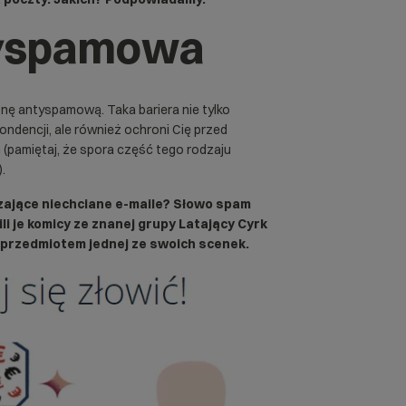
tyspamowa
ę antyspamową. Taka bariera nie tylko
ndencji, ale również ochroni Cię przed
(pamiętaj, że spora część tego rodzaju
.
zające niechciane e-maile? Słowo spam
li je komicy ze znanej grupy Latający Cyrk
i przedmiotem jednej ze swoich scenek.