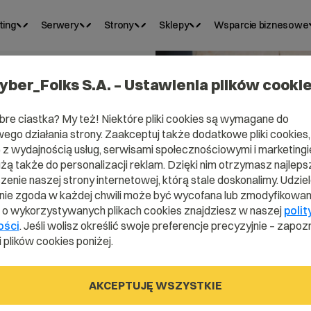
ting
Serwery
Strony
Sklepy
Wsparcie biznesowe
yber_Folks S.A. – Ustawienia plików cooki
bre ciastka? My też! Niektóre pliki cookies są wymagane do
ego działania strony. Zaakceptuj także dodatkowe pliki cookies,
z wydajnością usług, serwisami społecznościowymi i marketingie
użą także do personalizacji reklam. Dzięki nim otrzymasz najleps
mat
enie naszej strony internetowej, którą stale doskonalimy. Udzie
ie zgoda w każdej chwili może być wycofana lub zmodyfikowan
i o wykorzystywanych plikach cookies znajdziesz w naszej
polit
 –
ości
. Jeśli wolisz określić swoje preferencje precyzyjnie – zapozn
 plików cookies poniżej.
AKCEPTUJĘ WSZYSTKIE