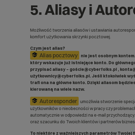
5. Aliasy i Aut
Możliwość tworzenia aliasów i ustawiania autorespo
komfort użytkowania skrzynki pocztowej.
Czym jest alias?
Alias pocztowy
nie jest osobnym kontem.
który wskazuje już istniejące konto. Do główne
przypisać aliasy – goście@cyberfolks.pl
, konta
użytkownicy@cyberfolks.pl. Jeśli ktokolwiek wy
trafi ona na główne konto. Dzięki aliasom będzi
kierowaną na wiele nazw.
Autoresponder
umożliwia stworzenie specja
użytkowników o nieobecności w pracy czy problemach
automatycznie w odpowiedzi na e-mail przychodzący.
oraz szacunku do Twoich klientów i partnerów bizne
To niektóre z ważniejszych parametrów Twojej f