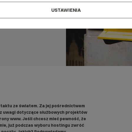
USTAWIENIA
ntaktu ze światem. Za jej pośrednictwem
z uwagi dotyczące służbowych projektów
rony www. Jeśli chcesz mieć pewność, że
znie, już podczas wyboru hostingu zwróć
 poczty. Jakich? Podpowiadamy.