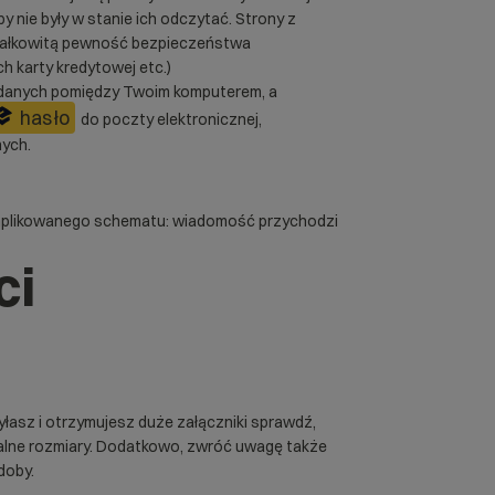
 nie były w stanie ich odczytać. Strony z
m całkowitą pewność bezpieczeństwa
 karty kredytowej etc.)
 danych pomiędzy Twoim komputerem, a
hasło
do poczty elektronicznej,
nych.
omplikowanego schematu: wiadomość przychodzi
ci
asz i otrzymujesz duże załączniki sprawdź,
alne rozmiary. Dodatkowo, zwróć uwagę także
doby.