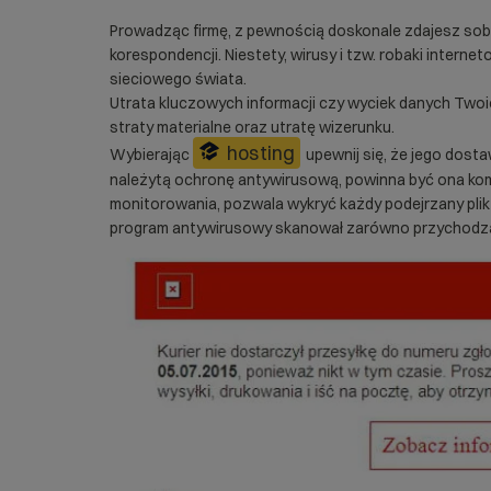
Prowadząc firmę, z pewnością doskonale zdajesz sob
korespondencji. Niestety, wirusy i tzw. robaki interne
sieciowego świata.
Utrata kluczowych informacji czy wyciek danych Twoi
straty materialne oraz utratę wizerunku.
hosting
Wybierając
upewnij się, że jego dos
należytą ochronę antywirusową, powinna być ona ko
monitorowania, pozwala wykryć każdy podejrzany plik 
program antywirusowy skanował zarówno przychodząc