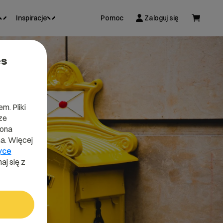
Inspiracje
Pomoc
Zaloguj się
es
m. Pliki
ze
lona
a. Więcej
yce
aj się z