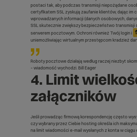
postaci tak, aby podczas transmisji niepożądane osoby
certyfikatem SSL zyskują zaufanie klientów, dając i
wprowadzanych informacji (danych osobowych, danych
SSL skutecznie zwiększy
bezpieczeństwo
transmisji
serwerem pocztowym. Ochroni również Twój login i
uniemożliwiając wirtualnym przestępcom kradzież da
Roboty pocztowe działają według raczej niezbyt sk
– wiadomość wychodzi. Bill Eager
4. Limit wielkoś
załączników
Jeśli prowadząc firmową korespondencję często wysył
czy wybrany przez Ciebie
hosting
określa ich maksym
na limit wiadomości e-mail wysłanych z konta w ciągu 