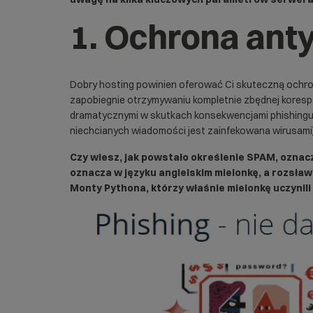
1. Ochrona an
Dobry hosting
powinien oferować Ci skuteczną ochron
zapobiegnie otrzymywaniu kompletnie zbędnej korespo
dramatycznymi w skutkach konsekwencjami phishingu 
niechcianych wiadomości jest zainfekowana wirusami)
Czy wiesz, jak powstało określenie SPAM, oznac
oznacza w języku angielskim mielonkę, a rozsławi
Monty Pythona, którzy właśnie mielonkę uczynil