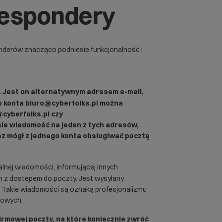
orespondery
nderów znacząco podniesie funkcjonalność i
 Jest on alternatywnym adresem e-mail,
go konta biuro@cyberfolks.pl można
@cyberfolks.pl czy
śle wiadomość na jeden z tych adresów,
esz mógł z jednego konta obsługiwać pocztę
lnej wiadomości, informującej innych
 z dostępem do poczty. Jest wysyłany
 Takie wiadomości są oznaką profesjonalizmu
sowych.
irmowej poczty, na które koniecznie zwróć