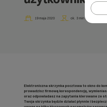
19 maja 2020
ok.
3
min
Elektroniczna skrzynka pocztowa to okno do ko
prowadzisz firmową korespondencję, wymienias
oraz odpowiadasz na zapytania kierowane ze st
Twoja skrzynka będzie działać płynnie i bezpiec
uwagę na kilka kluczowych parametrów serwera