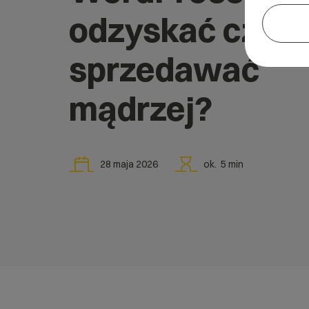
odzyskać czas 
sprzedawać
mądrzej?
28 maja 2026
ok.
5
min