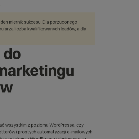
.
eden miernik sukcesu. Dla porzuconego
larza liczba kwalifikowanych leadów, a dla
 do
marketingu
 w
zać wszystkim z poziomu WordPressa, czy
tterów i prostych automatyzacji e-mailowych
dnio w kokpicie WordPressa i obsługuje m.in.