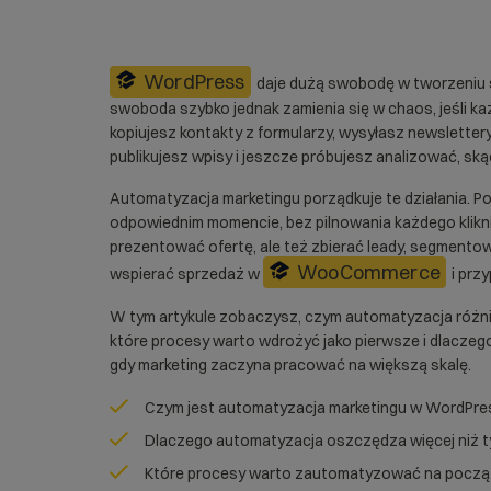
WordPress
daje dużą swobodę w tworzeniu st
swoboda szybko jednak zamienia się w chaos, jeśli k
kopiujesz kontakty z formularzy, wysyłasz newslette
publikujesz wpisy i jeszcze próbujesz analizować, ską
Automatyzacja marketingu porządkuje te działania.
odpowiednim momencie, bez pilnowania każdego kliknię
prezentować ofertę, ale też zbierać leady, segmento
WooCommerce
wspierać sprzedaż w
i prz
W tym artykule zobaczysz, czym automatyzacja różni
które procesy warto wdrożyć jako pierwsze i dlaczeg
gdy marketing zaczyna pracować na większą skalę.
Czym jest automatyzacja marketingu w WordPre
Dlaczego automatyzacja oszczędza więcej niż t
Które procesy warto zautomatyzować na począ