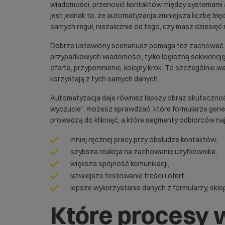
wiadomości, przenosić kontaktów między systemami a
jest jednak to, że automatyzacja zmniejsza liczbę błę
samych reguł, niezależnie od tego, czy masz dziesięć 
Dobrze ustawiony scenariusz pomaga też zachować sp
przypadkowych wiadomości, tylko logiczną sekwencję:
oferta, przypomnienie, kolejny krok. To szczególnie wa
korzystają z tych samych danych.
Automatyzacja daje również lepszy obraz skutecznoś
wyczucie”, możesz sprawdzać, które formularze gener
prowadzą do kliknięć, a które segmenty odbiorców naj
mniej ręcznej pracy przy obsłudze kontaktów,
szybsza reakcja na zachowanie użytkownika,
większa spójność komunikacji,
łatwiejsze testowanie treści i ofert,
lepsze wykorzystanie danych z formularzy, sklepu
Które procesy 