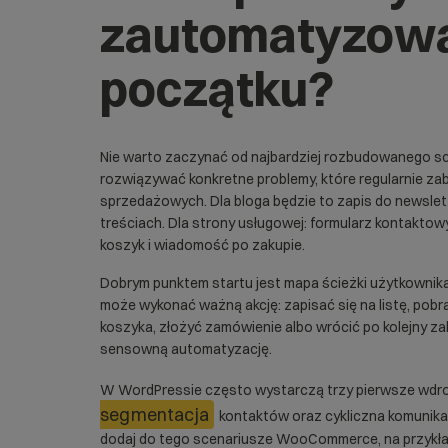
zautomatyzow
początku?
Nie warto zaczynać od najbardziej rozbudowanego s
rozwiązywać konkretne problemy, które regularnie za
sprzedażowych. Dla bloga będzie to zapis do newsle
treściach. Dla strony usługowej: formularz kontaktow
koszyk i wiadomość po zakupie.
Dobrym punktem startu jest mapa ścieżki użytkownik
może wykonać ważną akcję: zapisać się na listę, pobr
koszyka, złożyć zamówienie albo wrócić po kolejny z
sensowną automatyzację.
W WordPressie często wystarczą trzy pierwsze wdro
segmentacja
kontaktów oraz cykliczna komunikacj
dodaj do tego scenariusze WooCommerce, na przykład