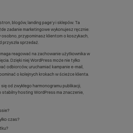
ron, blogów, landing page’y i sklepów. Ta
ażde zadanie marketingowe wykonujesz ręcznie:
ry osobno, przypominasz klientom o koszykach,
d przyszła sprzedaż.
 Pomaga reagować na zachowanie użytkownika w
cia. Dzięki niej WordPress może nie tylko
wać odbiorców, uruchamiać kampanie e-mail,
ypominać o kolejnych krokach w ścieżce klienta.
 się od zwykłego harmonogramu publikacji,
o stabilny
hosting WordPress
ma znaczenie,
ssie?
ylko czas?
tku?