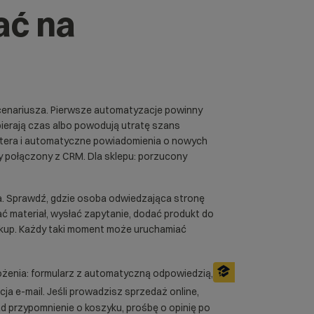
ać na
cenariusza. Pierwsze automatyzacje powinny
bierają czas albo powodują utratę szans
ttera i automatyczne powiadomienia o nowych
y połączony z CRM. Dla sklepu: porzucony
a. Sprawdź, gdzie osoba odwiedzająca stronę
ać materiał, wysłać zapytanie, dodać produkt do
akup. Każdy taki moment może uruchamiać
żenia: formularz z automatyczną odpowiedzią,
a e-mail. Jeśli prowadzisz sprzedaż online,
 przypomnienie o koszyku, prośbę o opinię po