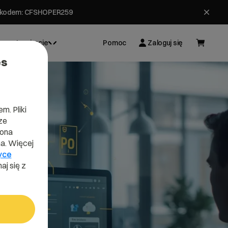
ł z kodem: CFSHOPER259
Inspiracje
Pomoc
Zaloguj się
es
m. Pliki
ze
lona
a. Więcej
yce
aj się z