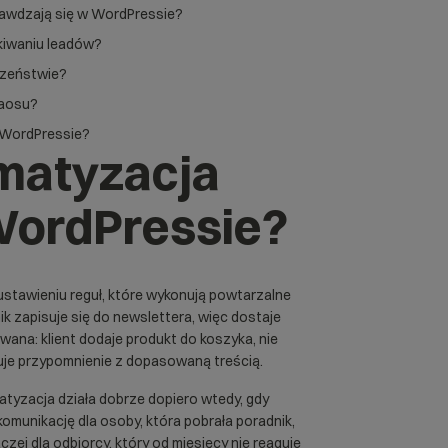
rawdzają się w WordPressie?
kiwaniu leadów?
czeństwie?
haosu?
w WordPressie?
matyzacja
WordPressie?
stawieniu reguł, które wykonują powtarzalne
ik zapisuje się do newslettera, więc dostaje
ana: klient dodaje produkt do koszyka, nie
muje przypomnienie z dopasowaną treścią.
atyzacja działa dobrze dopiero wtedy, gdy
komunikację dla osoby, która pobrała poradnik,
czej dla odbiorcy, który od miesięcy nie reaguje