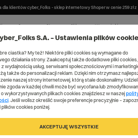
 dla klientów cyber_Folks - sklep internetowy Shoper w cenie 259 z
ting
Serwery
Strony
Sklepy
Wsparcie biznesowe
yber_Folks S.A. – Ustawienia plików cooki
bre ciastka? My też! Niektóre pliki cookies są wymagane do
ego działania strony. Zaakceptuj także dodatkowe pliki cookies,
z wydajnością usług, serwisami społecznościowymi i marketingie
użą także do personalizacji reklam. Dzięki nim otrzymasz najleps
enie naszej strony internetowej, którą stale doskonalimy. Udzie
ie zgoda w każdej chwili może być wycofana lub zmodyfikowan
i o wykorzystywanych plikach cookies znajdziesz w naszej
polit
ości
. Jeśli wolisz określić swoje preferencje precyzyjnie – zapozn
 plików cookies poniżej.
AKCEPTUJĘ WSZYSTKIE
ak