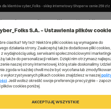
 dla klientów cyber_Folks - sklep internetowy Shoper w cenie 259 z
ting
Serwery
Strony
Sklepy
Wsparcie biznesowe
yber_Folks S.A. – Ustawienia plików cooki
bre ciastka? My też! Niektóre pliki cookies są wymagane do
ego działania strony. Zaakceptuj także dodatkowe pliki cookies,
z wydajnością usług, serwisami społecznościowymi i marketingie
użą także do personalizacji reklam. Dzięki nim otrzymasz najleps
enie naszej strony internetowej, którą stale doskonalimy. Udzie
Domena .pl od 0 zł!
ie zgoda w każdej chwili może być wycofana lub zmodyfikowan
i o wykorzystywanych plikach cookies znajdziesz w naszej
polit
ości
. Jeśli wolisz określić swoje preferencje precyzyjnie – zapozn
 plików cookies poniżej.
rzoną nazwę domeny i naciśnij przycisk szukania.
AKCEPTUJĘ WSZYSTKIE