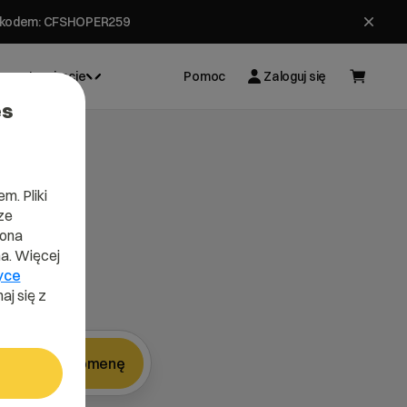
ł z kodem: CFSHOPER259
Inspiracje
Pomoc
Zaloguj się
es
m. Pliki
ze
lona
a. Więcej
yce
aj się z
Znajdź domenę