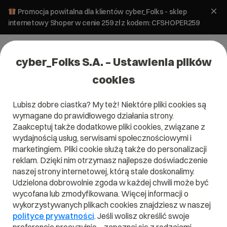
Promocja powitalna dla klientów cyber_Folks - sklep
internetowy Shoper w cenie 259 zł z kodem: CFSHOPER259
cyber_Folks S.A. – Ustawienia plików
cookies
Lubisz dobre ciastka? My też! Niektóre pliki cookies są
wymagane do prawidłowego działania strony.
Zaakceptuj także dodatkowe pliki cookies, związane z
Domena .pl od 0 zł!
wydajnością usług, serwisami społecznościowymi i
marketingiem. Pliki cookie służą także do personalizacji
reklam. Dzięki nim otrzymasz najlepsze doświadczenie
naszej strony internetowej, którą stale doskonalimy.
Znajdź
Szukaj domeny
Wpisz swoją wymarzoną nazwę domeny i naciśnij przycisk szuka
Udzielona dobrowolnie zgoda w każdej chwili może być
wycofana lub zmodyfikowana. Więcej informacji o
wykorzystywanych plikach cookies znajdziesz w naszej
Promocja
.pl
od
0,00 zł
.site
0,90 zł
.online
0,90 zł
polityce prywatności
. Jeśli wolisz określić swoje