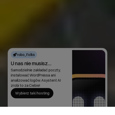
robo_Folks
U nas nie musisz…
Samodzielnie zakładać poczty,
instalować WordPressa ani
analizować logów. Asystent AI
zrobi to za Ciebie!
Wybierz taki hosting