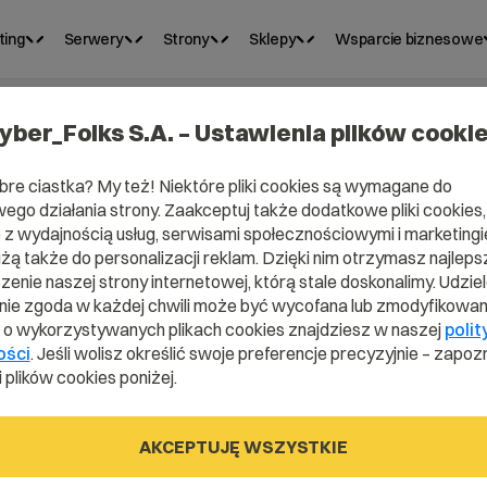
ting
Serwery
Strony
Sklepy
Wsparcie biznesowe
yber_Folks S.A. – Ustawienia plików cooki
bre ciastka? My też! Niektóre pliki cookies są wymagane do
ego działania strony. Zaakceptuj także dodatkowe pliki cookies,
z wydajnością usług, serwisami społecznościowymi i marketingie
Domena .pl od 0 zł!
użą także do personalizacji reklam. Dzięki nim otrzymasz najleps
enie naszej strony internetowej, którą stale doskonalimy. Udzie
ie zgoda w każdej chwili może być wycofana lub zmodyfikowan
i o wykorzystywanych plikach cookies znajdziesz w naszej
polit
ości
. Jeśli wolisz określić swoje preferencje precyzyjnie – zapozn
 plików cookies poniżej.
rzoną nazwę domeny i naciśnij przycisk szukania.
AKCEPTUJĘ WSZYSTKIE
0,00 zł
0,90 zł
0,90 zł
.pl
.site
.online
Promocja
od