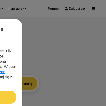
Inspiracje
Pomoc
Zaloguj się
es
m. Pliki
ze
lona
a. Więcej
yce
aj się z
Znajdź domenę