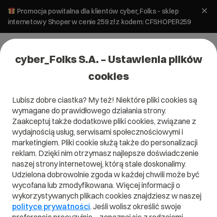
Promocja powitalna dla klientów cyber_Folks - sklep
internetowy Shoper w cenie 259 zł z kodem: CFSHOPER259
cyber_Folks S.A. – Ustawienia plików
cookies
Lubisz dobre ciastka? My też! Niektóre pliki cookies są
wymagane do prawidłowego działania strony.
Zaakceptuj także dodatkowe pliki cookies, związane z
Domena .pl od 0 zł!
wydajnością usług, serwisami społecznościowymi i
marketingiem. Pliki cookie służą także do personalizacji
reklam. Dzięki nim otrzymasz najlepsze doświadczenie
naszej strony internetowej, którą stale doskonalimy.
Znajdź
Szukaj domeny
Wpisz swoją wymarzoną nazwę domeny i naciśnij przycisk szuka
Udzielona dobrowolnie zgoda w każdej chwili może być
wycofana lub zmodyfikowana. Więcej informacji o
wykorzystywanych plikach cookies znajdziesz w naszej
Promocja
.pl
od
0,00 zł
.site
0,90 zł
.online
0,90 zł
polityce prywatności
. Jeśli wolisz określić swoje