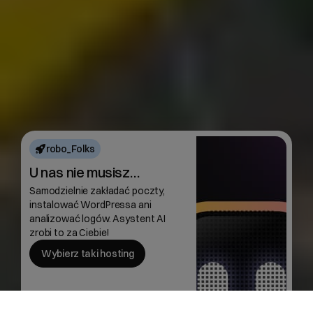
robo_Folks
U nas nie musisz…
Samodzielnie zakładać poczty,
instalować WordPressa ani
analizować logów. Asystent AI
zrobi to za Ciebie!
Wybierz taki hosting