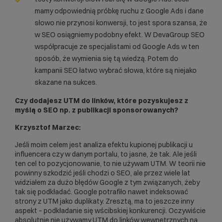
mamy odpowiednią próbkę ruchu z Google Ads i dane
słowo nie przynosi konwersji, to jest spora szansa, że
w SEO osiągniemy podobny efekt. W DevaGroup SEO
współpracuje ze specjalistami od Google Ads w ten
sposób, że wymienia się tą wiedzą. Potem do
kampanii SEO łatwo wybrać słowa, które są niejako
skazane na sukces.
Czy dodajesz UTM do linków, które pozyskujesz z
myślą o SEO np. z publikacji sponsorowanych?
Krzysztof Marzec:
Jeśli moim celem jest analiza efektu kupionej publikacji u
influencera czy w danym portalu, to jasne, że tak. Ale jeśli
ten cel to pozycjonowanie, to nie używam UTM. W teorii nie
powinny szkodzić jeśli chodzi o SEO, ale przez wiele lat
widziałem za dużo błędów Google z tym związanych, żeby
tak się podkładać. Google potrafiło nawet indeksować
strony z UTM jako duplikaty. Zresztą, ma to jeszcze inny
aspekt – podkładanie się wścibskiej konkurencji. Oczywiście
absolutnie nie używamy UTM do linków wewnętrznych na