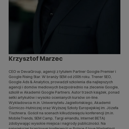
Krzysztof Marzec
CEO w
DevaGroup
, agencji z tytułem Partner Google Premier i
Google Rising Star. W branży SEM od 2005 roku. Trener SEO,
Google Ads & Analytics, prowadził szkolenia dla najlepszych
agencji i domów mediowych bezpośrednio na zlecenie Google,
szkolił w Akademii Google Partners. Autor trzech książek, ponad
setki artykułów i wysoko ocenianych kursów on-line.
Wykładowca m.in. Uniwersytetu Jagiellońskiego, Akademii
Górniczo-Hutniczej oraz Wyższej Szkoły Europejskiej im. Józefa
Tischnera. Gościł na scenach kilkudziesięciu konferencji (m.in.
MobileTrends, SEM Camp, Targi eHandlu, Internet BETA)
zdobywając wysokie miejsca i nagrody publiczności. Na
największej branżowej konferencji w Polsce (I love Marketing)