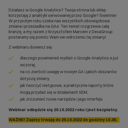
Działasz w Google Analytics? Twoja strona lub sklep
korzystają z analitykI serwowanej przez Google? Świetnie!
W przyszłym roku czeka nas wszystkich obowiązkowa
zmiana i przesiadka na GA4. Ten temat rozgrzewa całą
branżę, a my, razem z Krzysztofem Marcem z
DevaGroup
postaramy się pomóc Wam we wdrożeniu tej zmiany!
Z webinaru dowiesz się:
dlaczego powinieneś myśleć o Google Analytics 4 już
wczoraj,
na co zwrócić uwagę w nowym GA i jakich obszarów
dotyczą zmiany,
jak tworzyć nietypowe, a praktyczne raporty, które
mogą przydać się w działaniach SEM,
jak zrozumieć nowe narzędzie i jego interfejs.
Webinar odbędzie się 20.10.2022 roku i jest bezpłatny.
WAŻNE! Zapisy trwają do 20.10.2022 do godziny 10.30.