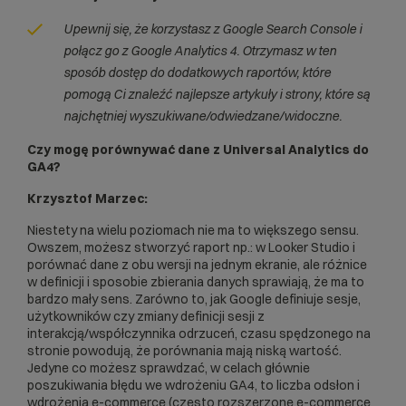
Upewnij się, że korzystasz z Google Search Console i
połącz go z Google Analytics 4. Otrzymasz w ten
sposób dostęp do dodatkowych raportów, które
pomogą Ci znaleźć najlepsze artykuły i strony, które są
najchętniej wyszukiwane/odwiedzane/widoczne.
Czy mogę porównywać dane z Universal Analytics do
GA4?
Krzysztof Marzec:
Niestety na wielu poziomach nie ma to większego sensu.
Owszem, możesz stworzyć raport np.: w Looker Studio i
porównać dane z obu wersji na jednym ekranie, ale różnice
w definicji i sposobie zbierania danych sprawiają, że ma to
bardzo mały sens. Zarówno to, jak Google definiuje sesje,
użytkowników czy zmiany definicji sesji z
interakcją/współczynnika odrzuceń, czasu spędzonego na
stronie powodują, że porównania mają niską wartość.
Jedyne co możesz sprawdzać, w celach głównie
poszukiwania błędu we wdrożeniu GA4, to liczba odsłon
i
wdrożenia e-commerce (często rozszerzone e-commerce