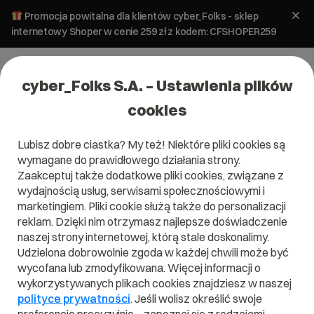
Promocja powitalna dla klientów cyber_Folks - sklep
internetowy Shoper w cenie 259 zł z kodem: CFSHOPER259
cyber_Folks S.A. – Ustawienia plików
cookies
Lubisz dobre ciastka? My też! Niektóre pliki cookies są
20-10-2022 11:00
CYBER_WEBINAR
wymagane do prawidłowego działania strony.
Zaakceptuj także dodatkowe pliki cookies, związane z
Oswój Google Analytics 4
wydajnością usług, serwisami społecznościowymi i
marketingiem. Pliki cookie służą także do personalizacji
już teraz!
reklam. Dzięki nim otrzymasz najlepsze doświadczenie
naszej strony internetowej, którą stale doskonalimy.
PRELEGENT:
KRZYSZTOF MARZEC
Udzielona dobrowolnie zgoda w każdej chwili może być
wycofana lub zmodyfikowana. Więcej informacji o
wykorzystywanych plikach cookies znajdziesz w naszej
polityce prywatności
. Jeśli wolisz określić swoje