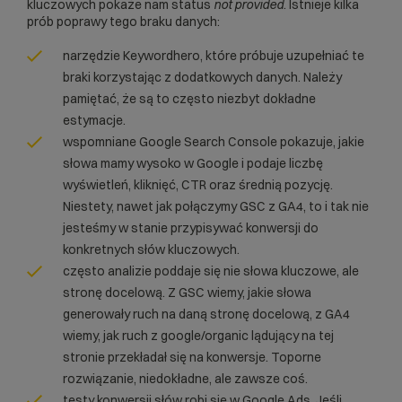
kluczowych pokaże nam status
not provided
. Istnieje kilka
prób poprawy tego braku danych:
narzędzie Keywordhero, które próbuje uzupełniać te
braki korzystając z dodatkowych danych. Należy
pamiętać, że są to często niezbyt dokładne
estymacje.
wspomniane Google Search Console pokazuje, jakie
słowa mamy wysoko w Google i podaje liczbę
wyświetleń, kliknięć, CTR oraz średnią pozycję.
Niestety, nawet jak połączymy GSC z GA4, to i tak nie
jesteśmy w stanie przypisywać konwersji do
konkretnych słów kluczowych.
często analizie poddaje się nie słowa kluczowe, ale
stronę docelową. Z GSC wiemy, jakie słowa
generowały ruch na daną stronę docelową, z GA4
wiemy, jak ruch z google/organic lądujący na tej
stronie przekładał się na konwersje. Toporne
rozwiązanie, niedokładne, ale zawsze coś.
testy konwersji słów robi się w Google Ads. Jeśli