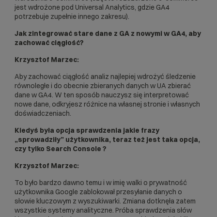
jest wdrożone pod Universal Analytics, gdzie GA4
potrzebuje zupełnie innego zakresu).
Jak zintegrować stare dane z GA z nowymi w GA4, aby
zachować ciągłość?
Krzysztof Marzec:
Aby zachować ciągłość analiz najlepiej wdrożyć śledzenie
równoległe i do obecnie zbieranych danych w UA zbierać
dane w GA4. W ten sposób nauczysz się interpretować
nowe dane, odkryjesz różnice na własnej stronie i własnych
doświadczeniach.
Kiedyś była opcja sprawdzenia jakie frazy
„sprowadziły” użytkownika, teraz też jest taka opcja,
czy tylko Search Console ?
Krzysztof Marzec:
To było bardzo dawno temu i w imię walki o prywatność
użytkownika Google zablokował przesyłanie danych o
słowie kluczowym z wyszukiwarki. Zmiana dotknęła zatem
wszystkie systemy analityczne. Próba sprawdzenia słów