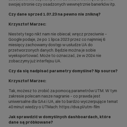
swojej stronie czy osadzonych wewnętrznie banerków itp.
Czy dane sprzed 1.07.23 na pewno nie znikną?
Krzysztof Marzec:
Niestety tego nikt nam nie obiecał, wręcz przeciwnie –
Google podaje, że po 1 lipca 2023 przez co najmniej 6
miesięcy zachowamy dostęp w usłudze UA do
przetworzonych danych. Będzie można je sobie
wyeksportować. Może to oznaczać, że w 2024 nie
zobaczymy już interfejsu UA.
Czy da się nadpisać parametry domyślne? Np source?
Krzysztof Marzec:
Tak, możesz to zrobić za pomocą parametrów UTM. W tym
zakresie polecam nasze nagranie – co prawda jest
uniwersalne dla GA4 i UA, ale to bardzo wyczerpujące temat
40 minut wiedzy o UTMach:
https://dva.pl/utm-film
Jak sprawdzić w domyślnych dashboardach, które
dane są próbkowane?