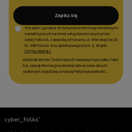
Zapisz się
Wyrażam zgodę na otrzymywanie informacji handlowych i
marketingowych na temat usług świadczonych przez
cyber_Folks S.A. z siedzibą w Poznaniu, ul. Wierzbięcice 1B,
61-569 Poznań, oraz spółek powiązanych , tj. Shoper
...
CZYTAJ WIĘCEJ
Administratorem Twoich danych osobowych jest cyber_Folks
S.A., więcej informacji na temat przetwarzania danych
osobowych znajdziesz w naszej Polityce prywatności…