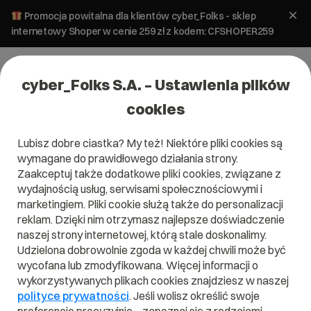
Promocja powitalna dla klientów cyber_Folks - sklep
internetowy Shoper w cenie 259 zł z kodem: CFSHOPER259
cyber_Folks S.A. – Ustawienia plików
cookies
Lubisz dobre ciastka? My też! Niektóre pliki cookies są
10-12-2024 11:00
_STORES_WEBINAR
wymagane do prawidłowego działania strony.
Zaakceptuj także dodatkowe pliki cookies, związane z
Od social media do
wydajnością usług, serwisami społecznościowymi i
marketingiem. Pliki cookie służą także do personalizacji
własnego sklepu.
reklam. Dzięki nim otrzymasz najlepsze doświadczenie
naszej strony internetowej, którą stale doskonalimy.
Sprzedawaj i zarabiaj
Udzielona dobrowolnie zgoda w każdej chwili może być
więcej!
wycofana lub zmodyfikowana. Więcej informacji o
wykorzystywanych plikach cookies znajdziesz w naszej
polityce prywatności
. Jeśli wolisz określić swoje
PRELEGENT:
MAGDALENA ŁAWNICZAK | CYBER_FOLKS