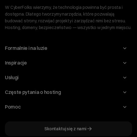
W CyberFolks wierzymy, że technologia powinna być prosta i
dostępna. Dlatego tworzymy narzędzia, które pozwalają
budować strony, rozwijać projekty i zarządzać nimi bez stresu.
Hosting, domeny, bezpieczeństwo — wszystko w jednym miejscu.
Formalnie i na luzie
O nas
Inspiracje
Relacje inwestorskie
Blog
Usługi
Program Korzyści dla Inwestorów
Słownik IT
Domeny
Regulaminy i specyfikacje
Częste pytania o hosting
WordPress
Certyfikaty SSL
Raporty i dokumenty
Jak przenieść stronę?
Audyt stron
Pomoc
Hosting www
Cennik domen
Jak przenieść domenę?
Generator polityki prywatności
Pomoc cyber_Folks
Hosting dla WordPress
Cennik hostingu, vps, ssl
Jak założyć stronę na WordPress?
Program partnerski
Skontaktuj się z nami
Hosting dla WooCommerce
Plany wsparcia – Serwery dedykowane
Jak uruchomić sklep internetowy?