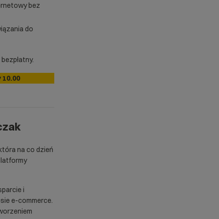
ernetowy bez
iązania do
t bezpłatny.
 10.00
czak
która na co dzień
latformy
parcie i
sie e-commerce.
 tworzeniem