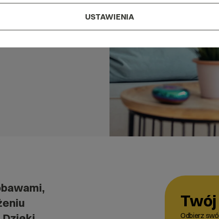
USTAWIENIA
obawami,
Twój 
żeniu
 Dzięki
Odbierz swój