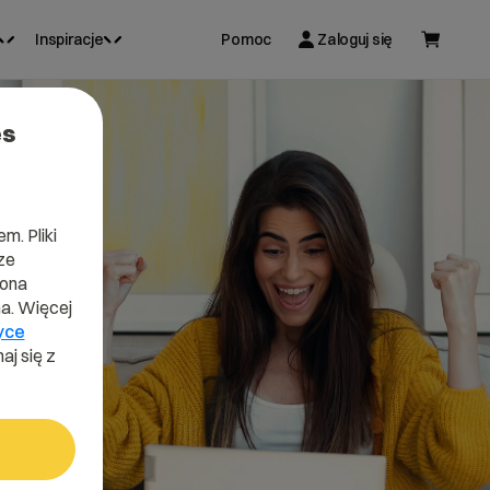
Inspiracje
Pomoc
Zaloguj się
es
m. Pliki
ze
lona
a. Więcej
yce
aj się z