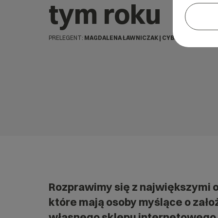
tym roku
PRELEGENT:
MAGDALENA ŁAWNICZAK | CYBER_FOLKS
Rozprawimy się z największymi 
które mają osoby myślące o zało
własnego sklepu internetowego.