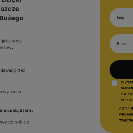
eszcze
 Bożego
jakie stoją
rnetowy.
zedawać przez
Wyraża
market
ia wysokich
S.A. z 
oraz sp
Administ
la osób, które:
więcej i
znajdzie
awy czy sobie z