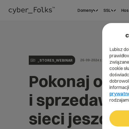
Domeny
SSL
Hos
c
Lubisz do
prawidłow
26-09-2024 11:00
_STORES_WEBINAR
związane 
cookie sł
Pokonaj oba
doświadcz
dobrowoln
informacj
i sprzedawaj
prywatn
rodzajami
sieci jeszcze