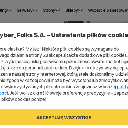
ting
Serwery
Strony
Sklepy
Wsparcie biznesowe
yber_Folks S.A. – Ustawienia plików cooki
bre ciastka? My też! Niektóre pliki cookies są wymagane do
ego działania strony. Zaakceptuj także dodatkowe pliki cookies,
z wydajnością usług, serwisami społecznościowymi i marketingie
użą także do personalizacji reklam. Dzięki nim otrzymasz najleps
wy
enie naszej strony internetowej, którą stale doskonalimy. Udzie
ie zgoda w każdej chwili może być wycofana lub zmodyfikowan
i o wykorzystywanych plikach cookies znajdziesz w naszej
polit
 w
ości
. Jeśli wolisz określić swoje preferencje precyzyjnie – zapozn
 plików cookies poniżej.
 w
AKCEPTUJĘ WSZYSTKIE