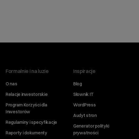
Formalnie i na luzie
Inspiracje
O nas
Blog
Relacje inwestorskie
Słownik IT
Program Korzyści dla
WordPress
Inwestorów
Audyt stron
Regulaminy i specyfikacje
Generator polityki
Raporty i dokumenty
prywatności