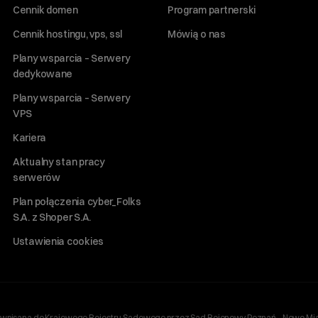
Cennik domen
Program partnerski
Cennik hostingu, vps, ssl
Mówią o nas
Plany wsparcia – Serwery
dedykowane
Plany wsparcia – Serwery
VPS
Kariera
Aktualny stan pracy
serwerów
Plan połączenia cyber_Folks
S.A. z Shoper S.A.
Ustawienia cookies
ań, wpisana do Krajowego Rejestru Sądowego przez Sąd Rejonowy Poznań - Nowe Mia