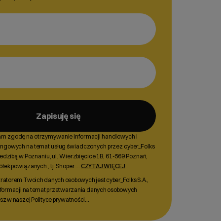
Zapisuję się
m zgodę na otrzymywanie informacji handlowych i
ingowych na temat usług świadczonych przez cyber_Folks
siedzibą w Poznaniu, ul. Wierzbięcice 1B, 61-569 Poznań,
ółek powiązanych , tj. Shoper
...
CZYTAJ WIĘCEJ
ratorem Twoich danych osobowych jest cyber_Folks S.A.,
nformacji na temat przetwarzania danych osobowych
sz w naszej Polityce prywatności…