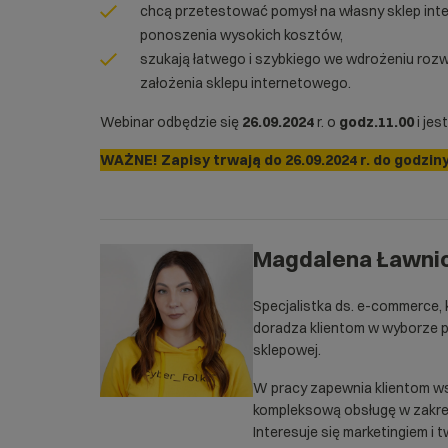
chcą przetestować pomysł na własny sklep int
ponoszenia wysokich kosztów,
szukają łatwego i szybkiego we wdrożeniu rozw
założenia sklepu internetowego.
Webinar odbędzie się
26.09.2024
r. o
godz.11.00
i jes
WAŻNE! Zapisy trwają do 26.09.2024 r. do godziny
Magdalena Ławni
Specjalistka ds. e-commerce, 
doradza klientom w wyborze p
sklepowej.
W pracy zapewnia klientom ws
kompleksową obsługę w zakre
Interesuje się marketingiem i