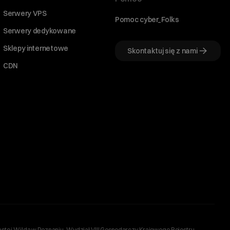
Serwery VPS
Pomoc cyber_Folks
Serwery dedykowane
Sklepy internetowe
Skontaktuj się z nami
CDN
sto i Wilda w Poznaniu, Wydział VIII Gospodarczy Krajowego Rejestru