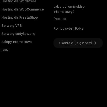
Hosting dla WordPress
Jak uruchomić sklep
Hosting dla WooCommerce
internetowy?
Hosting dla PrestaShop
Pomoc
Serwery VPS
Pomoc cyber_Folks
Serwery dedykowane
Sklepy internetowe
Skontaktuj się z nami
CDN
Witaj! Jestem robo_Folks.
W czym mogę pomóc?
Kliknij kafelek albo napisz wiadomość
— znajdziemy rozwiązanie