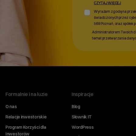
CZYTAJ WIĘCEJ
Wyrażam zgodę na przeka
świadczonych przez cyber_
569 Poznań, oraz spółek po
Administratorem Twoich dan
temat przetwarzania danyc
Formalnie i na luzie
Inspiracje
O nas
Blog
Relacje inwestorskie
Słownik IT
Program Korzyści dla
WordPress
Inwestorów