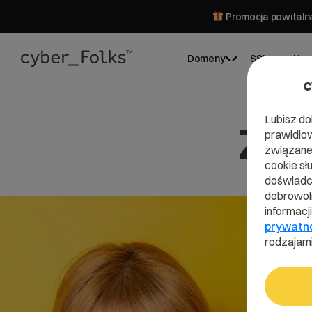
Promocja powitalna
Domeny
SSL
Hos
c
Lubisz do
Zos
prawidłow
związane 
cookie sł
doświadcz
dobrowoln
informacj
prywatn
rodzajami