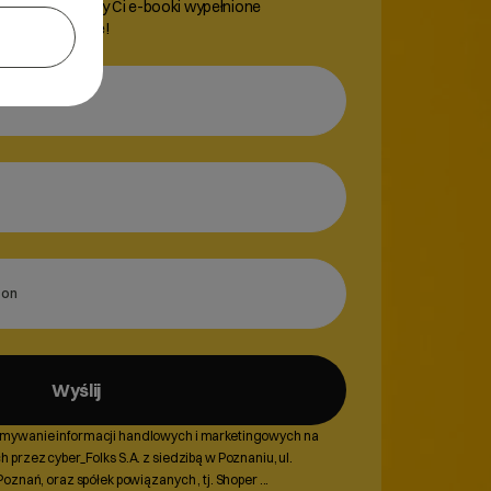
t, a my wyślemy Ci e-booki wypełnione
esu e-commerce!
ji, aby otworzyć.
istę, klawisze strzałek, aby nawigować, Enter, aby wybrać opcję, Escape, aby zam
Wyślij
mywanie informacji handlowych i marketingowych na
przez cyber_Folks S.A. z siedzibą w Poznaniu, ul.
oznań, oraz spółek powiązanych , tj. Shoper
...