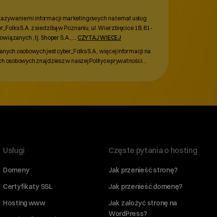
zywanie mi informacji marketingowych na temat usług
Folks S.A. z siedzibą w Poznaniu, ul. Wierzbięcice 1B, 61-
wiązanych , tj. Shoper S.A.,
...
CZYTAJ WIĘCEJ
ych osobowych jest cyber_Folks S.A., więcej informacji na
h osobowych znajdziesz w naszej Polityce prywatności…
Usługi
Częste pytania o hosting
Domeny
Jak przenieść stronę?
Certyfikaty SSL
Jak przenieść domenę?
Hosting www
Jak założyć stronę na
WordPress?