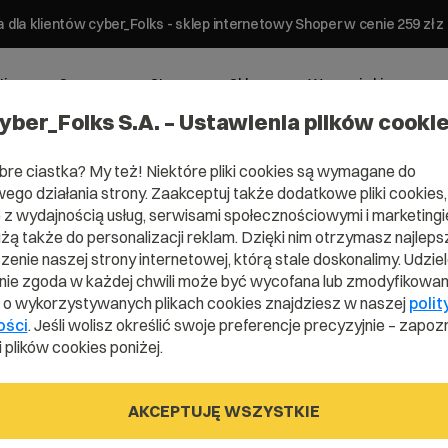
 dla klientów cyber_Folks - sklep internetowy Shoper w cenie 259 z
ting
Serwery
Strony
Sklepy
Wsparcie biznesowe
yber_Folks S.A. – Ustawienia plików cooki
bre ciastka? My też! Niektóre pliki cookies są wymagane do
tańmy w konta
ego działania strony. Zaakceptuj także dodatkowe pliki cookies,
z wydajnością usług, serwisami społecznościowymi i marketingie
użą także do personalizacji reklam. Dzięki nim otrzymasz najleps
enie naszej strony internetowej, którą stale doskonalimy. Udzie
ie zgoda w każdej chwili może być wycofana lub zmodyfikowan
i o wykorzystywanych plikach cookies znajdziesz w naszej
polit
ości
. Jeśli wolisz określić swoje preferencje precyzyjnie – zapozn
 plików cookies poniżej.
Wypełnij fo
AKCEPTUJĘ WSZYSTKIE
a otrzymasz