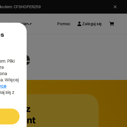
ł z kodem: CFSHOPER259
Inspiracje
Pomoc
Zaloguj się
es
kcie
m. Pliki
ze
lona
a. Więcej
yce
aj się z
rmularz
 prezent