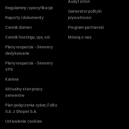
Audyt stron
Regulaminy i specyfikacje
Generator polityki
Raporty i dokumenty
prywatności
Cennik domen
Program partnerski
Cennik hostingu, vps, ssl
Mówią o nas
Plany wsparcia – Serwery
dedykowane
Plany wsparcia – Serwery
VPS
Kariera
Aktualny stan pracy
serwerów
Plan połączenia cyber_Folks
S.A. z Shoper S.A.
Ustawienia cookies