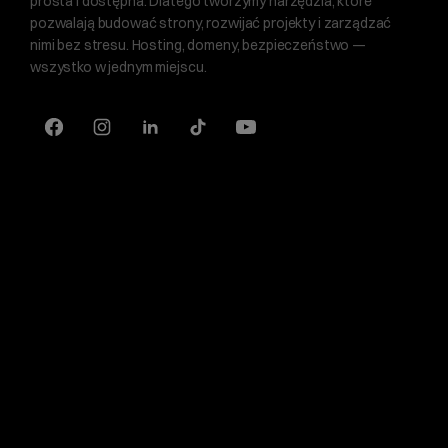
prosta i dostępna. Dlatego tworzymy narzędzia, które
pozwalają budować strony, rozwijać projekty i zarządzać
nimi bez stresu. Hosting, domeny, bezpieczeństwo —
wszystko w jednym miejscu.