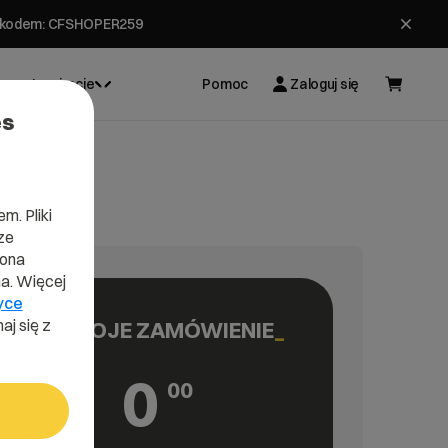
ł z kodem: CFSHOPER259
Inspiracje
Pomoc
Zaloguj się
es
m. Pliki
ze
lona
a. Więcej
yce
aj się z
TWOJE ZAMÓWIENIE
0
00