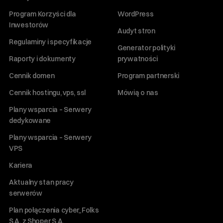
Program Korzyści dla
WordPress
Inwestorów
Audyt stron
Regulaminy i specyfikacje
Generator polityki
Raporty i dokumenty
prywatności
Cennik domen
Program partnerski
Cennik hostingu, vps, ssl
Mówią o nas
Plany wsparcia – Serwery
dedykowane
Plany wsparcia – Serwery
VPS
Kariera
Aktualny stan pracy
serwerów
Plan połączenia cyber_Folks
S.A. z Shoper S.A.