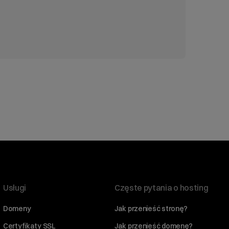
Usługi
Częste pytania o hosting
Domeny
Jak przenieść stronę?
Certyfikaty SSL
Jak przenieść domenę?