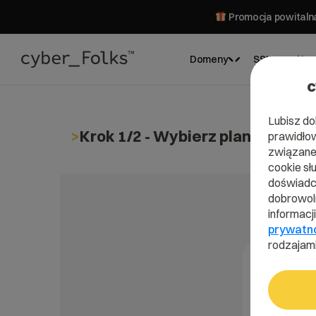
Promocja powitalna
Domeny
SSL
Hos
c
Lubisz do
Krok 1/2 - Wybierz plan admini
prawidłow
związane 
cookie sł
doświadcz
dobrowoln
informacj
prywatn
rodzajami
Run