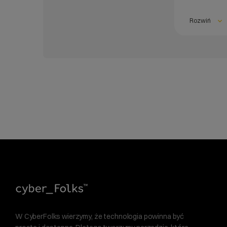
Rozwiń
W CyberFolks wierzymy, że technologia powinna być