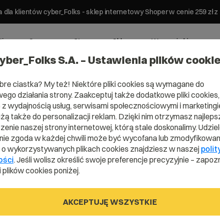
 dla klientów cyber_Folks - sklep internetowy Shoper w cenie 259 z
ting
Serwery
Strony
Sklepy
Wsparcie biznesowe
yber_Folks S.A. – Ustawienia plików cooki
bre ciastka? My też! Niektóre pliki cookies są wymagane do
stracji serwerem
ego działania strony. Zaakceptuj także dodatkowe pliki cookies,
z wydajnością usług, serwisami społecznościowymi i marketingie
użą także do personalizacji reklam. Dzięki nim otrzymasz najleps
enie naszej strony internetowej, którą stale doskonalimy. Udzie
ie zgoda w każdej chwili może być wycofana lub zmodyfikowan
i o wykorzystywanych plikach cookies znajdziesz w naszej
polit
BESTSELLER
ości
. Jeśli wolisz określić swoje preferencje precyzyjnie – zapozn
 plików cookies poniżej.
Sprint
Jump
Sky
AKCEPTUJĘ WSZYSTKIE