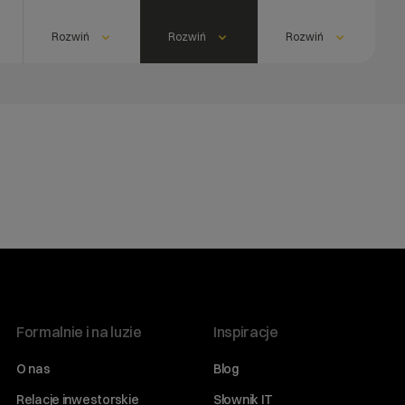
Rozwiń
Rozwiń
Rozwiń
Formalnie i na luzie
Inspiracje
O nas
Blog
Relacje inwestorskie
Słownik IT