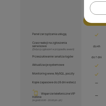
249
/
Wybierz
Panel zarządzania usługą
Czas reakcji na zgłoszenia
serwisowe
do 4h
(Dotyczy zgłoszeń w przypadku awarii)
Przeszukiwanie i analiza logów
do 7 dni
Aktualizacje systemowe
Monitoring www, MySQL, poczty
Kopie zapasowe do 28 dni wstecz
Wsparcie telefoniczne VIP
Hotline
(w godz 8.00 - 20.00 pn.-pt.)