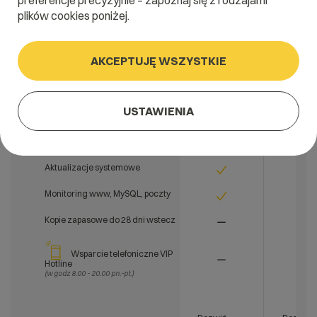
preferencje precyzyjnie – zapoznaj się z rodzajami
plików cookies poniżej.
Wybierz
Wybie
AKCEPTUJĘ WSZYSTKIE
Panel zarządzania usługą
Czas reakcji na zgłoszenia
USTAWIENIA
serwisowe
do 4h
do 1h
(Dotyczy zgłoszeń w przypadku awarii)
Przeszukiwanie i analiza logów
do 7 dni
do 14 d
Aktualizacje systemowe
Monitoring www, MySQL, poczty
Kopie zapasowe do 28 dni wstecz
Wsparcie telefoniczne VIP
Hotline
(w godz 8.00 - 20.00 pn.-pt.)