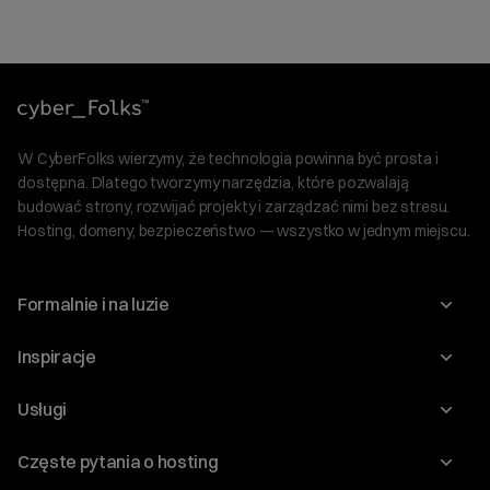
W CyberFolks wierzymy, że technologia powinna być prosta i
dostępna. Dlatego tworzymy narzędzia, które pozwalają
budować strony, rozwijać projekty i zarządzać nimi bez stresu.
Hosting, domeny, bezpieczeństwo — wszystko w jednym miejscu.
Formalnie i na luzie
O nas
Inspiracje
Relacje inwestorskie
Blog
Usługi
Program Korzyści dla Inwestorów
Słownik IT
Domeny
Regulaminy i specyfikacje
Częste pytania o hosting
WordPress