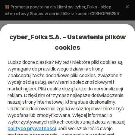
Promocja powitalna dla klientów cyber_Folks - sklep
internetowy Shoper w cenie 259 zł z kodem: CFSHOPER259
cyber_Folks S.A. – Ustawienia plików
cookies
Krok 1/2 - Wybierz plan
administracji serwerem
Lubisz dobre ciastka? My też! Niektóre pliki cookies są
wymagane do prawidłowego działania strony.
Zaakceptuj także dodatkowe pliki cookies, związane z
wydajnością usług, serwisami społecznościowymi i
marketingiem. Pliki cookie służą także do personalizacji
reklam. Dzięki nim otrzymasz najlepsze doświadczenie
naszej strony internetowej, którą stale doskonalimy.
Run
Spri
Udzielona dobrowolnie zgoda w każdej chwili może być
wycofana lub zmodyfikowana. Więcej informacji o
wykorzystywanych plikach cookies znajdziesz w naszej
249
32
polityce prywatności
. Jeśli wolisz określić swoje
00
/ MC