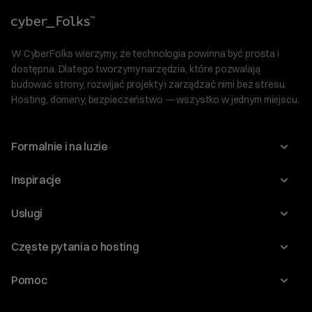
W CyberFolks wierzymy, że technologia powinna być prosta i
dostępna. Dlatego tworzymy narzędzia, które pozwalają
budować strony, rozwijać projekty i zarządzać nimi bez stresu.
Hosting, domeny, bezpieczeństwo — wszystko w jednym miejscu.
Formalnie i na luzie
O nas
Inspiracje
Relacje inwestorskie
Blog
Usługi
Program Korzyści dla Inwestorów
Słownik IT
Domeny
Regulaminy i specyfikacje
Częste pytania o hosting
WordPress
Certyfikaty SSL
Raporty i dokumenty
Jak przenieść stronę?
Audyt stron
Pomoc
Hosting www
Cennik domen
Jak przenieść domenę?
Generator polityki prywatności
Pomoc cyber_Folks