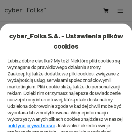
Krok 1/2 - Wybierz plan
cyber_Folks S.A. – Ustawienia plików
administracji serwerem
cookies
Lubisz dobre ciastka? My też! Niektóre pliki cookies są
wymagane do prawidłowego działania strony.
Zaakceptuj także dodatkowe pliki cookies, związane z
wydajnością usług, serwisami społecznościowymi i
Run
Spri
marketingiem. Pliki cookie służą także do personalizacji
reklam. Dzięki nim otrzymasz najlepsze doświadczenie
naszej strony internetowej, którą stale doskonalimy.
249
32
00
Udzielona dobrowolnie zgoda w każdej chwili może być
/ MC
wycofana lub zmodyfikowana. Więcej informacji o
wykorzystywanych plikach cookies znajdziesz w naszej
polityce prywatności
. Jeśli wolisz określić swoje
Wybierz
Wybie