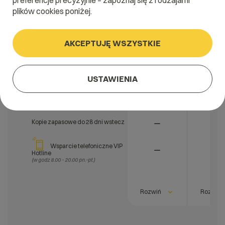
preferencje precyzyjnie – zapoznaj się z rodzajami
plików cookies poniżej.
Panel zarządzania usługą
Czas reakcji na zgłoszenia
AKCEPTUJĘ WSZYSTKIE
serwisowe
do 4h
do 1h
(Dotyczy zgłoszeń w przypadku awarii)
Przeszukiwanie i analiza logów
do 7 dni
do 14 d
USTAWIENIA
Aktualizacje systemowe
Monitoring www, MySQL, poczty
Kopie zapasowe do 28 dni wstecz
Wsparcie telefoniczne VIP
Hotline
(w godz 8.00 - 20.00 pn.-pt.)
Rozwiń
Rozwiń