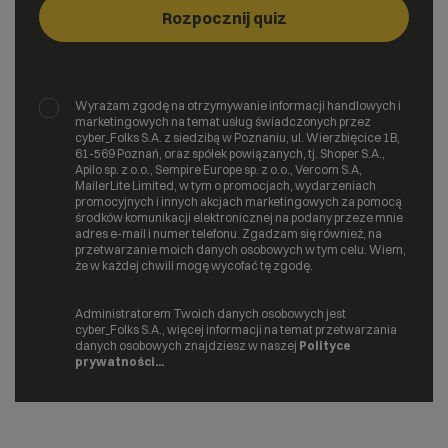
Wyrażam zgodę na otrzymywanie informacji handlowych i
marketingowych na temat usług świadczonych przez
cyber_Folks S.A. z siedzibą w Poznaniu, ul. Wierzbięcice 1B,
61-569 Poznań, oraz spółek powiązanych, tj. Shoper S.A.,
Apilo sp. z o.o., Sempire Europe sp. z o.o., Vercom S.A,
MailerLite Limited, w tym o promocjach, wydarzeniach
promocyjnych i innych akcjach marketingowych za pomocą
środków komunikacji elektronicznej na podany przeze mnie
adres e-mail i numer telefonu. Zgadzam się również, na
przetwarzanie moich danych osobowych w tym celu. Wiem,
że w każdej chwili mogę wycofać tę zgodę.
Administratorem Twoich danych osobowych jest
cyber_Folks S.A., więcej informacji na temat przetwarzania
danych osobowych znajdziesz w naszej
Polityce
prywatności...