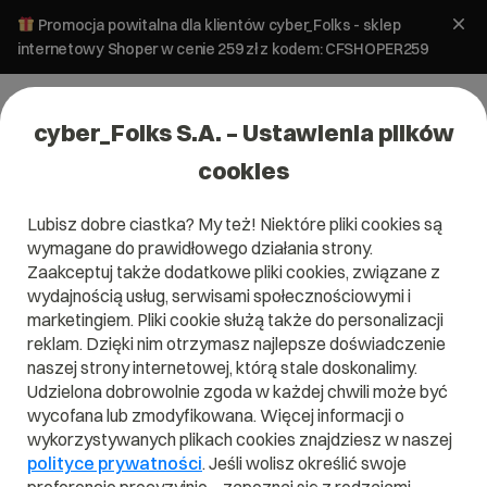
Promocja powitalna dla klientów cyber_Folks - sklep
internetowy Shoper w cenie 259 zł z kodem: CFSHOPER259
cyber_Folks S.A. – Ustawienia plików
cookies
Lubisz dobre ciastka? My też! Niektóre pliki cookies są
Weź udział w quizie i wygraj
wymagane do prawidłowego działania strony.
książkę!
Zaakceptuj także dodatkowe pliki cookies, związane z
wydajnością usług, serwisami społecznościowymi i
W quizie można wziąć udział tylko
jeden raz
.
marketingiem. Pliki cookie służą także do personalizacji
Wypełnij poniższy
formularz
, aby rozpocząć quiz.
reklam. Dzięki nim otrzymasz najlepsze doświadczenie
Odpowiedz na pytania. Poprawna jest tylko
jedna
naszej strony internetowej, którą stale doskonalimy.
Udzielona dobrowolnie zgoda w każdej chwili może być
odpowiedź
.
wycofana lub zmodyfikowana. Więcej informacji o
Liczy się
poprawność
odpowiedzi i
czas
ich
wykorzystywanych plikach cookies znajdziesz w naszej
udzielenia.
polityce prywatności
. Jeśli wolisz określić swoje
10 osób
z najlepszymi wynikami otrzyma książkę