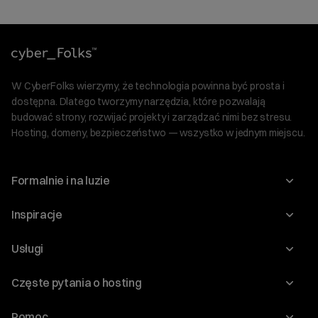
W CyberFolks wierzymy, że technologia powinna być prosta i
dostępna. Dlatego tworzymy narzędzia, które pozwalają
budować strony, rozwijać projekty i zarządzać nimi bez stresu.
Hosting, domeny, bezpieczeństwo — wszystko w jednym miejscu.
Formalnie i na luzie
O nas
Inspiracje
Relacje inwestorskie
Blog
Usługi
Program Korzyści dla Inwestorów
Słownik IT
Domeny
Regulaminy i specyfikacje
Częste pytania o hosting
WordPress
Certyfikaty SSL
Raporty i dokumenty
Jak przenieść stronę?
Audyt stron
Pomoc