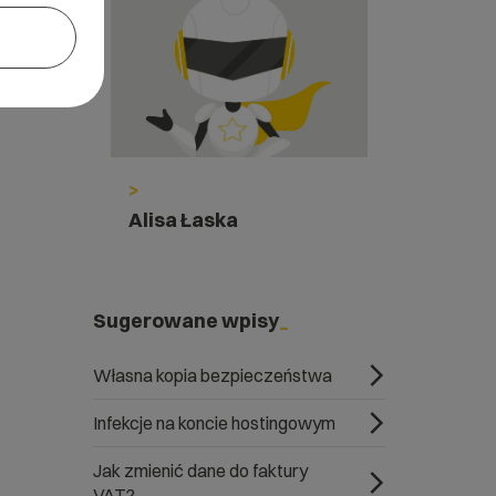
>
Alisa Łaska
Sugerowane wpisy
Własna kopia bezpieczeństwa
Infekcje na koncie hostingowym
Jak zmienić dane do faktury
VAT?