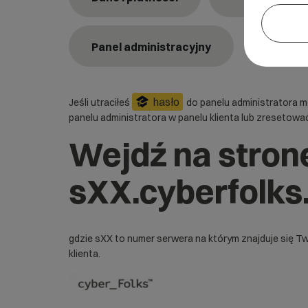
Panel administracyjny
hasło
Jeśli utraciłeś
do panelu administratora 
panelu administratora
w panelu klienta lub zresetować
Wejdź na stron
sXX.cyberfolks
gdzie sXX to numer serwera na którym znajduje się T
klienta.