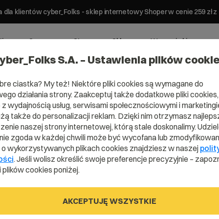
 dla klientów cyber_Folks - sklep internetowy Shoper w cenie 259 z
ting
Serwery
Strony
Sklepy
Wsparcie biznesowe
yber_Folks S.A. – Ustawienia plików cooki
bre ciastka? My też! Niektóre pliki cookies są wymagane do
ego działania strony. Zaakceptuj także dodatkowe pliki cookies,
z wydajnością usług, serwisami społecznościowymi i marketingie
panelu administratora?
użą także do personalizacji reklam. Dzięki nim otrzymasz najleps
enie naszej strony internetowej, którą stale doskonalimy. Udzie
 hasło do panelu
ie zgoda w każdej chwili może być wycofana lub zmodyfikowan
i o wykorzystywanych plikach cookies znajdziesz w naszej
polit
?
ości
. Jeśli wolisz określić swoje preferencje precyzyjnie – zapozn
 plików cookies poniżej.
AKCEPTUJĘ WSZYSTKIE
Serwery