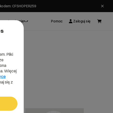
ł z kodem: CFSHOPER259
Inspiracje
Pomoc
Zaloguj się
es
m. Pliki
ze
lona
a. Więcej
yce
aj się z