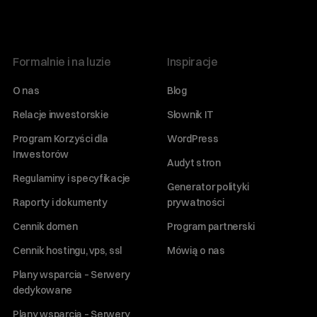
Formalnie i na luzie
Inspiracje
O nas
Blog
Relacje inwestorskie
Słownik IT
Program Korzyści dla
WordPress
Inwestorów
Audyt stron
Regulaminy i specyfikacje
Generator polityki
Raporty i dokumenty
prywatności
Cennik domen
Program partnerski
Cennik hostingu, vps, ssl
Mówią o nas
Plany wsparcia – Serwery
dedykowane
Plany wsparcia – Serwery