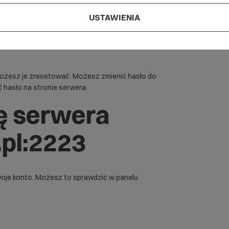
USTAWIENIA
możesz je zresetować. Możesz
zmienić hasło do
 hasło na stronie serwera.
ę serwera
.pl:2223
woje konto. Możesz to sprawdzić w panelu