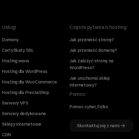
Usługi
Częste pytania o hosting
Domeny
Jak przenieść stronę?
Certyfikaty SSL
Jak przenieść domenę?
Hosting www
Jak założyć stronę na
WordPress?
Hosting dla WordPress
Jak uruchomić sklep
Hosting dla WooCommerce
internetowy?
Hosting dla PrestaShop
Pomoc
Serwery VPS
Pomoc cyber_Folks
Serwery dedykowane
Sklepy internetowe
Skontaktuj się z nami
CDN