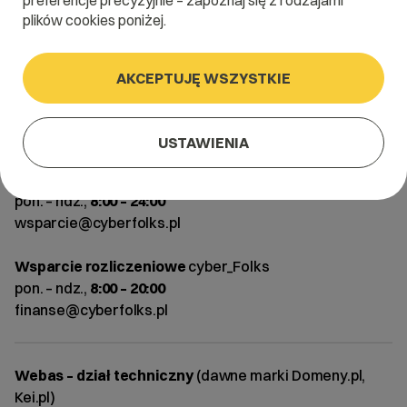
preferencje precyzyjnie – zapoznaj się z rodzajami
NIP:
7792467259
plików cookies poniżej.
REGON:
367731587
KRS:
0000685595
AKCEPTUJĘ WSZYSTKIE
Obsługa zgłoszeń z formularza
Najszybszą obsługę uzyskasz korzystając z
formularza obok.
USTAWIENIA
Wsparcie techniczne
cyber_Folks
pon. – ndz.,
8:00 – 24:00
wsparcie@cyberfolks.pl
Wsparcie rozliczeniowe
cyber_Folks
pon. – ndz.,
8:00 – 20:00
finanse@cyberfolks.pl
Webas – dział techniczny
(dawne marki Domeny.pl,
Kei.pl)