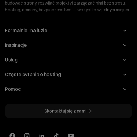
budować strony, rozwijać projekty i zarządzać nimi bez stresu.
Hosting, domeny, bezpieczeństwo — wszystko w jednym miejscu.
Formalnie i na luzie
O nas
Inspiracje
Relacje inwestorskie
Blog
Usługi
Program Korzyści dla Inwestorów
Słownik IT
Domeny
Regulaminy i specyfikacje
Częste pytania o hosting
WordPress
Certyfikaty SSL
Raporty i dokumenty
Jak przenieść stronę?
Audyt stron
Pomoc
Hosting www
Cennik domen
Jak przenieść domenę?
Generator polityki prywatności
Pomoc cyber_Folks
Hosting dla WordPress
Cennik hostingu, vps, ssl
Jak założyć stronę na WordPress?
Program partnerski
Skontaktuj się z nami
Hosting dla WooCommerce
Plany wsparcia – Serwery dedykowane
Jak uruchomić sklep internetowy?
Mówią o nas
Witaj! Jestem robo_Folks.
Hosting dla PrestaShop
W czym mogę pomóc?
Plany wsparcia – Serwery VPS
Kliknij kafelek albo napisz wiadomość
Serwery VPS
— znajdziemy rozwiązanie
Kariera