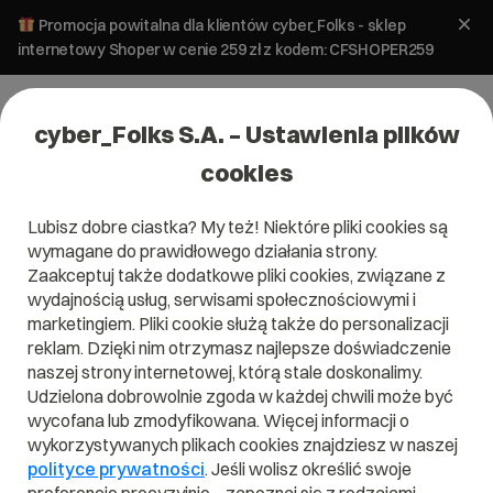
Promocja powitalna dla klientów cyber_Folks - sklep
internetowy Shoper w cenie 259 zł z kodem: CFSHOPER259
cyber_Folks S.A. – Ustawienia plików
cookies
Lubisz dobre ciastka? My też! Niektóre pliki cookies są
Ebooki
wymagane do prawidłowego działania strony.
Zaakceptuj także dodatkowe pliki cookies, związane z
Strony inspiracji. Tony
wydajnością usług, serwisami społecznościowymi i
pomysłów
marketingiem. Pliki cookie służą także do personalizacji
reklam. Dzięki nim otrzymasz najlepsze doświadczenie
naszej strony internetowej, którą stale doskonalimy.
Ebooki dla osób, które chcą odnosić sukcesy i poprawiać
swoją obecność w Sieci.
Udzielona dobrowolnie zgoda w każdej chwili może być
wycofana lub zmodyfikowana. Więcej informacji o
wykorzystywanych plikach cookies znajdziesz w naszej
polityce prywatności
. Jeśli wolisz określić swoje