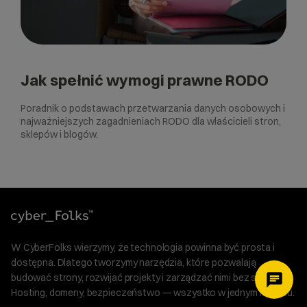
Jak spełnić wymogi prawne RODO
Poradnik o podstawach przetwarzania danych osobowych i
najważniejszych zagadnieniach RODO dla właścicieli stron,
sklepów i blogów.
W CyberFolks wierzymy, że technologia powinna być prosta i
dostępna. Dlatego tworzymy narzędzia, które pozwalają
budować strony, rozwijać projekty i zarządzać nimi bez stresu.
Hosting, domeny, bezpieczeństwo — wszystko w jednym miejscu.