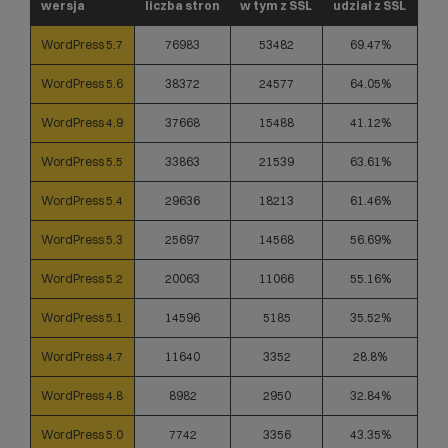
wersja
liczba stron
w tym z SSL
udział z SSL
WordPress 5.7
76983
53482
69.47%
WordPress 5.6
38372
24577
64.05%
WordPress 4.9
37668
15488
41.12%
WordPress 5.5
33863
21539
63.61%
WordPress 5.4
29636
18213
61.46%
WordPress 5.3
25697
14568
56.69%
WordPress 5.2
20063
11066
55.16%
WordPress 5.1
14596
5185
35.52%
WordPress 4.7
11640
3352
28.8%
WordPress 4.8
8982
2950
32.84%
WordPress 5.0
7742
3356
43.35%