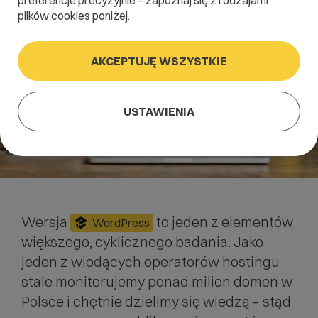
preferencje precyzyjnie – zapoznaj się z rodzajami
plików cookies poniżej.
AKCEPTUJĘ WSZYSTKIE
USTAWIENIA
Wersja
to jeden z elementów
WordPress
większego, cyklicznego badania. Jako
jeden z wiodących operatorów hostingu
stale monitorujemy ponad milion domen w
Polsce i chętnie dzielimy się wiedzą – stąd