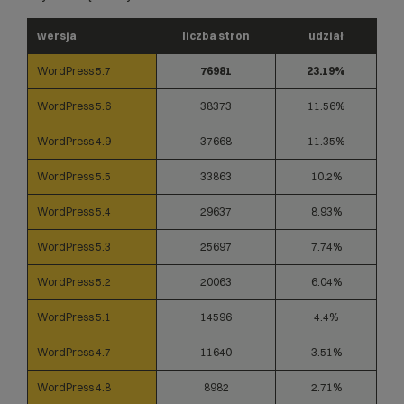
wersja
liczba stron
udział
WordPress 5.7
76981
23.19%
WordPress 5.6
38373
11.56%
WordPress 4.9
37668
11.35%
WordPress 5.5
33863
10.2%
WordPress 5.4
29637
8.93%
WordPress 5.3
25697
7.74%
WordPress 5.2
20063
6.04%
WordPress 5.1
14596
4.4%
WordPress 4.7
11640
3.51%
WordPress 4.8
8982
2.71%