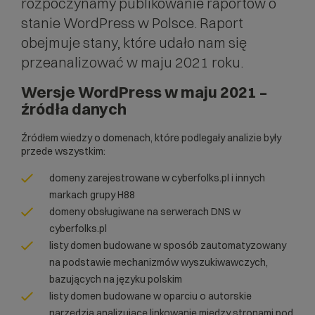
rozpoczynamy publikowanie raportów o
stanie WordPress w Polsce. Raport
obejmuje stany, które udało nam się
przeanalizować w maju 2021 roku.
Wersje WordPress w maju 2021 –
źródła danych
Źródłem wiedzy o domenach, które podlegały analizie były
przede wszystkim:
domeny zarejestrowane w cyberfolks.pl i innych
markach grupy H88
domeny obsługiwane na serwerach DNS w
cyberfolks.pl
listy domen budowane w sposób zautomatyzowany
na podstawie mechanizmów wyszukiwawczych,
bazujących na języku polskim
listy domen budowane w oparciu o autorskie
narzędzia analizujące linkowanie między stronami pod