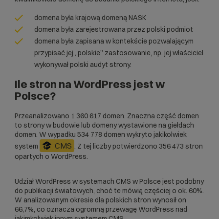
domena była krajową domeną NASK
domena była zarejestrowana przez polski podmiot
domena była zapisana w kontekście pozwalającym
przypisać jej „polskie” zastosowanie, np. jej właściciel
wykonywał polski audyt strony.
Ile stron na WordPress jest w
Polsce?
Przeanalizowano 1 360 617 domen. Znaczna część domen
to strony w budowie lub domeny wystawione na giełdach
domen. W wypadku 534 778 domen wykryto jakikolwiek
CMS
system
. Z tej liczby potwierdzono 356 473 stron
opartych o WordPress.
Udział WordPress w systemach CMS w Polsce jest podobny
do publikacji światowych, choć te mówią częściej o ok. 60%.
W analizowanym okresie dla polskich stron wynosił on
66,7%, co oznacza ogromną przewagę WordPress nad
jakimkolwiek innym systemem CMS.