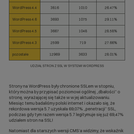
WordPress 4.4
3816
1010
26.47%
WordPress 4.6
3693
1075
29.11%
WordPress 4.5
3667
1048
28.58%
WordPress 4.3
2599
719
27.66%
pozostałe
12969
3633
28.01%
UDZIAŁ STRON Z SSL W SYSTEMI WORDPRESS
Strony na WordPress były chronione SSLem w stopniu,
który można by przypisać poziomowi ogólnej „dbałości” o
stronę, wyrażającej się także w w jej aktualizowaniu.
Miesiąc temu badaliśmy polski internet i okazało się, że
rekordowa wersja 5.7 uzyskała 69,07% „penetracji” SSL,
podczas gdy tym razem wersja 5.7 legitymuje się już 69,47%
udziałem stron na SSL!
Natomiast dla starszych wersji CMS’a widzimy, że wskaźnik