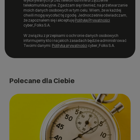
wykonywanych przez telefon lub inne urządzenie
telekomunikacyjne. Zgadzam się również, na przetwarzanie
moich danych osobowych w tym celu. Wiem, że w każdej
chwili mogę wycofać tę zgodę. Jednocześnie oświadczam,
że zapoznałem się i akceptuję
Politykę Prywatności
cyber_Folks S.A.
W związku z przepisami o ochronie danych osobowych
informujemy kto i na jakich zasadach będzie administrować
Twoimi danymi:
Polityka prywatności
cyber_Folks S.A.
Polecane dla Ciebie