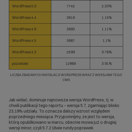
WordPress 5.0
7742
2.33%
WordPress 4.4
3816
1.15%
WordPress 4.6
3693
1.11%
WordPress 4.5
3667
1.1%
WordPress 4.3
2599
0.78%
pozostałe
12969
3.91%
LICZBA ZBADANYCH INSTALACJI WORDPRESS WRAZ Z WERSJAMI TEGO
CMS
Jak widać, dominuje najnowsza wersja WordPress, tj. w
chwili publikacji tego raportu – wersja 5.7, zgarniając blisko
23,19% udziału. To oznacza dalszy wzrost względem
poprzedniego miesiąca. Przypomnijmy, że jest to wersja,
którą opublikowano w marcu, obecnie mowa już o drugiej
wersji minor, czyli 5.7.2 (dwie rundy poprawek