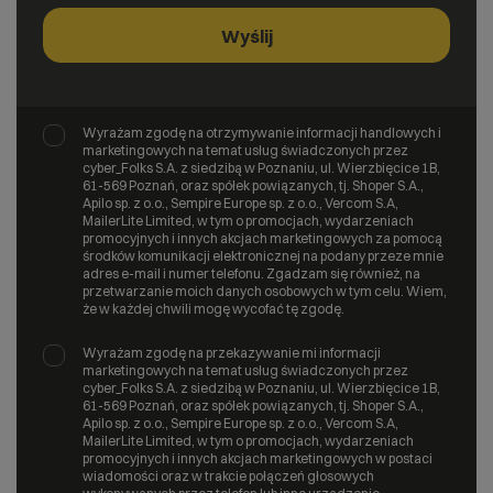
Wyrażam zgodę na otrzymywanie informacji handlowych i
marketingowych na temat usług świadczonych przez
cyber_Folks S.A. z siedzibą w Poznaniu, ul. Wierzbięcice 1B,
61-569 Poznań, oraz spółek powiązanych, tj. Shoper S.A.,
Apilo sp. z o.o., Sempire Europe sp. z o.o., Vercom S.A,
MailerLite Limited, w tym o promocjach, wydarzeniach
promocyjnych i innych akcjach marketingowych za pomocą
środków komunikacji elektronicznej na podany przeze mnie
adres e-mail i numer telefonu. Zgadzam się również, na
przetwarzanie moich danych osobowych w tym celu. Wiem,
że w każdej chwili mogę wycofać tę zgodę.
Wyrażam zgodę na przekazywanie mi informacji
marketingowych na temat usług świadczonych przez
cyber_Folks S.A. z siedzibą w Poznaniu, ul. Wierzbięcice 1B,
61-569 Poznań, oraz spółek powiązanych, tj. Shoper S.A.,
Apilo sp. z o.o., Sempire Europe sp. z o.o., Vercom S.A,
MailerLite Limited, w tym o promocjach, wydarzeniach
promocyjnych i innych akcjach marketingowych w postaci
wiadomości oraz w trakcie połączeń głosowych