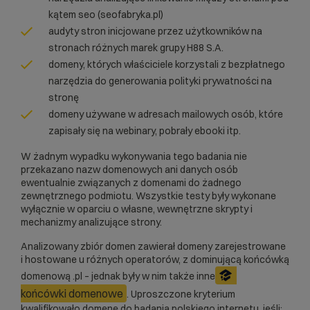
kątem seo (seofabryka.pl)
audyty stron inicjowane przez użytkowników na
stronach różnych marek grupy H88 S.A.
domeny, których właściciele korzystali z bezpłatnego
narzędzia do generowania polityki prywatności na
stronę
domeny używane w adresach mailowych osób, które
zapisały się na webinary, pobrały ebooki itp.
W żadnym wypadku wykonywania tego badania nie
przekazano nazw domenowych ani danych osób
ewentualnie związanych z domenami do żadnego
zewnętrznego podmiotu. Wszystkie testy były wykonane
wyłącznie w oparciu o własne, wewnętrzne skrypty i
mechanizmy analizujące strony.
Analizowany zbiór domen zawierał domeny zarejestrowane
i hostowane u różnych operatorów, z dominującą końcówką
domenową .pl – jednak były w nim także inne
końcówki domenowe
. Uproszczone kryterium
kwalifikowało domenę do badania polskiego internetu, jeśli: