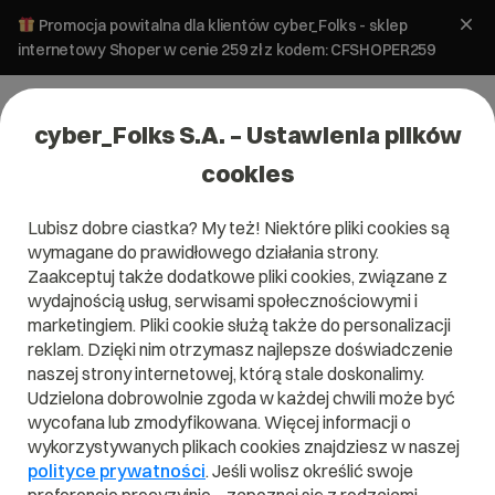
Promocja powitalna dla klientów cyber_Folks - sklep
internetowy Shoper w cenie 259 zł z kodem: CFSHOPER259
cyber_Folks S.A. – Ustawienia plików
cookies
Lubisz dobre ciastka? My też! Niektóre pliki cookies są
WordPress
wymagane do prawidłowego działania strony.
Wersje WordPress w Polsce w maju
Zaakceptuj także dodatkowe pliki cookies, związane z
2021
wydajnością usług, serwisami społecznościowymi i
marketingiem. Pliki cookie służą także do personalizacji
reklam. Dzięki nim otrzymasz najlepsze doświadczenie
13 października 2023
ok.
3
min
naszej strony internetowej, którą stale doskonalimy.
Udzielona dobrowolnie zgoda w każdej chwili może być
wycofana lub zmodyfikowana. Więcej informacji o
wykorzystywanych plikach cookies znajdziesz w naszej
polityce prywatności
. Jeśli wolisz określić swoje