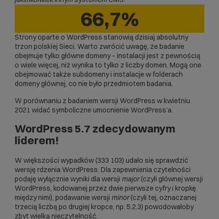
66,7%
Strony oparte o WordPress stanowią dzisiaj absolutny
trzon polskiej Sieci. Warto zwrócić uwagę, że badanie
obejmuje tylko główne domeny – instalacji jest z pewnością
o wiele więcej, niż wynika to tylko z liczby domen. Mogą one
obejmować także subdomeny i instalacje w folderach
domeny głównej, co nie było przedmiotem badania.
W porównaniu z badaniem wersji WordPress w kwietniu
2021 widać symboliczne umocnienie WordPress’a.
WordPress 5.7 zdecydowanym
liderem!
W większości wypadków (333 103) udało się sprawdzić
wersję rdzenia WordPress. Dla zapewnienia czytelności
podaję wyłącznie wyniki dla wersji
major
(czyli głównej wersji
WordPress, kodowanej przez dwie pierwsze cyfry i kropkę
między nimi), podawanie wersji
minor
(czyli tej, oznaczanej
trzecią liczbą po drugiej kropce, np. 5.2.3) powodowałoby
zbyt wielką nieczytelność.