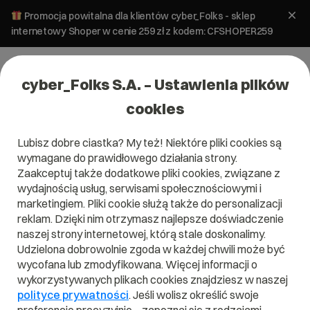
Promocja powitalna dla klientów cyber_Folks - sklep
internetowy Shoper w cenie 259 zł z kodem: CFSHOPER259
cyber_Folks S.A. – Ustawienia plików
cookies
Lubisz dobre ciastka? My też! Niektóre pliki cookies są
#copywriting
wymagane do prawidłowego działania strony.
Zaakceptuj także dodatkowe pliki cookies, związane z
wydajnością usług, serwisami społecznościowymi i
marketingiem. Pliki cookie służą także do personalizacji
reklam. Dzięki nim otrzymasz najlepsze doświadczenie
naszej strony internetowej, którą stale doskonalimy.
Udzielona dobrowolnie zgoda w każdej chwili może być
wycofana lub zmodyfikowana. Więcej informacji o
wykorzystywanych plikach cookies znajdziesz w naszej
polityce prywatności
. Jeśli wolisz określić swoje