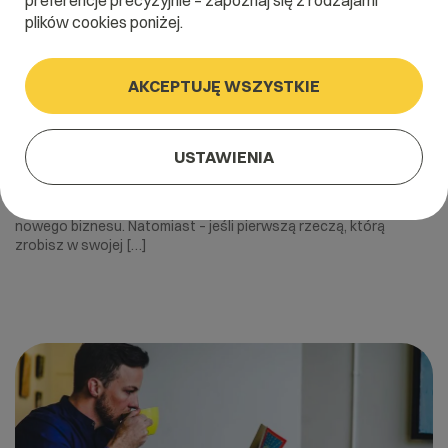
preferencje precyzyjnie – zapoznaj się z rodzajami
plików cookies poniżej.
AKCEPTUJĘ WSZYSTKIE
28 czerwca 2024
Własna strona www. Jak zacząć gdy
USTAWIENIA
masz nowy biznes?
Własna strona to jedna z pierwszych myśli przy zakładaniu
nowego biznesu. Natomiast – jeśli pierwszą rzeczą, którą
zrobisz w swojej […]