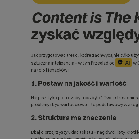
Content is The 
zyskać względy
Jak przygotować treści, które zachwycą nie tylko uży
AI
sztuczną inteligencją – w tym Przegląd od
w G
na to 5 lifehacków!
1. Postaw na jakość i wartość
Nie pisz tylko po to, żeby „coś było”. Twoje treści m
problemy i być wartościowe – to podstawowy wymóg zar
2. Struktura ma znaczenie
Dbaj o przejrzysty układ tekstu – nagłówki, listy, krótkie
użytkownicy szybciej znajdują to, co ich interesuje.