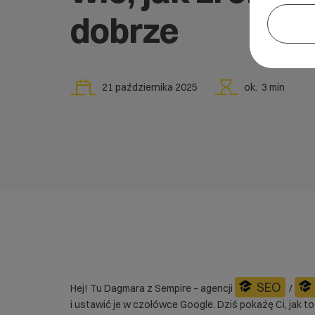
dobrze
21 października 2025
ok.
3
min
SEO
Hej! Tu Dagmara z Sempire – agencji
/
i ustawić je w czołówce Google. Dziś pokażę Ci, jak t