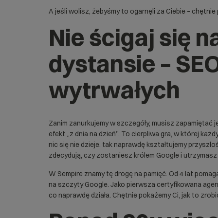
A jeśli wolisz, żebyśmy to ogarnęli za Ciebie – chętni
Nie ścigaj się n
dystansie – SEO
wytrwałych
Zanim zanurkujemy w szczegóły, musisz zapamiętać je
efekt „z dnia na dzień”. To cierpliwa gra, w której każd
nic się nie dzieje, tak naprawdę kształtujemy przyszł
zdecydują, czy zostaniesz królem Google i utrzymasz 
W Sempire znamy tę drogę na pamięć. Od 4 lat poma
na szczyty Google. Jako pierwsza certyfikowana agen
co naprawdę działa. Chętnie pokażemy Ci, jak to zrobi