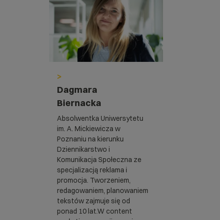
>
Dagmara
Biernacka
Absolwentka Uniwersytetu
im. A. Mickiewicza w
Poznaniu na kierunku
Dziennikarstwo i
Komunikacja Społeczna ze
specjalizacją reklama i
promocja. Tworzeniem,
redagowaniem, planowaniem
tekstów zajmuje się od
ponad 10 lat.W content