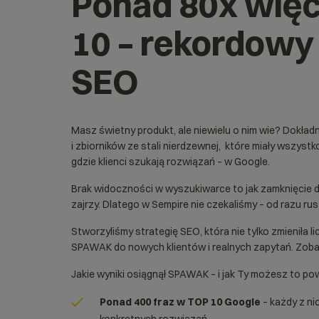
Ponad 80x więc
10 – rekordowy 
SEO
Masz świetny produkt, ale niewielu o nim wie? Dokła
i zbiorników ze stali nierdzewnej, które miały wszystko
gdzie klienci szukają rozwiązań – w Google.
Brak widoczności w wyszukiwarce to jak zamknięcie d
zajrzy. Dlatego w Sempire nie czekaliśmy – od razu rus
Stworzyliśmy strategię SEO, która nie tylko zmieniła li
SPAWAK do nowych klientów i realnych zapytań. Zob
Jakie wyniki osiągnął SPAWAK – i jak Ty możesz to p
Ponad 400 fraz w TOP 10 Google
– każdy z ni