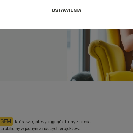
USTAWIENIA
SEM
, która wie, jak wyciągnąć strony z cienia
o zrobiliśmy w jednym z naszych projektów.