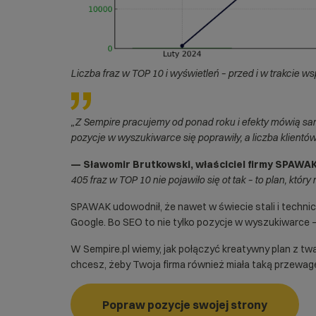
Liczba fraz w TOP 10 i wyświetleń – przed i w trakcie w
„Z Sempire pracujemy od ponad roku i efekty mówią same
pozycje w wyszukiwarce się poprawiły, a liczba klientów
— Sławomir Brutkowski, właściciel firmy SPAWA
405 fraz w TOP 10 nie pojawiło się ot tak – to plan, który
SPAWAK udowodnił, że nawet w świecie stali i tech
Google. Bo SEO to nie tylko pozycje w wyszukiwarce 
W
Sempire.pl
wiemy, jak połączyć kreatywny plan z twar
chcesz, żeby Twoja firma również miała taką przewagę
Popraw pozycje swojej strony