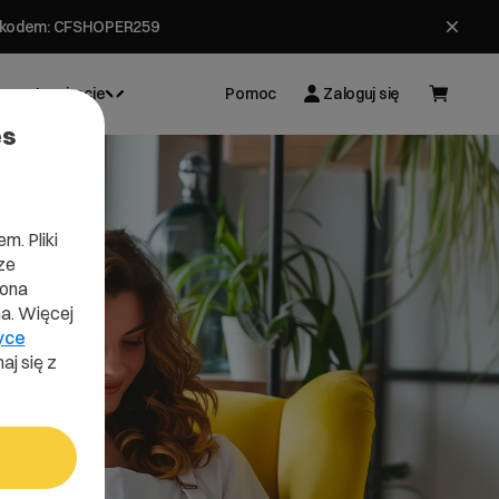
ł z kodem: CFSHOPER259
Inspiracje
Pomoc
Zaloguj się
es
m. Pliki
ze
lona
a. Więcej
yce
aj się z