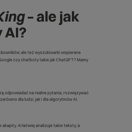
King
– ale jak
 AI?
tkowników, ale też wyszukiwarki wspierane
oogle czy chatboty takie jak ChatGPT? Mamy
uszą odpowiadać na realne pytania, rozwiązywać
ówno dla ludzi, jak i dla algorytmów AI.
 akapity. AI łatwiej analizuje takie teksty, a