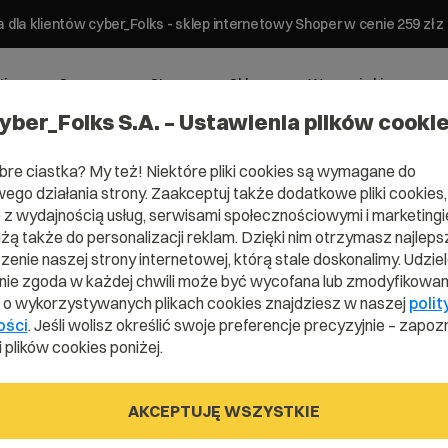
 dla klientów cyber_Folks - sklep internetowy Shoper w cenie 259 z
ting
Serwery
Strony
Sklepy
Wsparcie biznesowe
yber_Folks S.A. – Ustawienia plików cooki
bre ciastka? My też! Niektóre pliki cookies są wymagane do
ego działania strony. Zaakceptuj także dodatkowe pliki cookies,
z wydajnością usług, serwisami społecznościowymi i marketingie
użą także do personalizacji reklam. Dzięki nim otrzymasz najleps
ntów
enie naszej strony internetowej, którą stale doskonalimy. Udzie
ie zgoda w każdej chwili może być wycofana lub zmodyfikowan
enie
i o wykorzystywanych plikach cookies znajdziesz w naszej
polit
ości
. Jeśli wolisz określić swoje preferencje precyzyjnie – zapozn
 plików cookies poniżej.
pire
AKCEPTUJĘ WSZYSTKIE
e