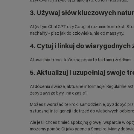
3. Używaj słów kluczowych natur
AI (w tym ChatGPT czy Google) rozumie kontekst. Sto
nachalny – pisz jak do człowieka, nie do maszyny.
4. Cytuj i linkuj do wiarygodnych
AI uwielbia treści, które są poparte faktami i źródłami
5. Aktualizuj i uzupełniaj swoje tr
AI docenia świeże, aktualne informacje. Regularnie akt
żeby zawsze były „na czasie”.
Możesz wdrażać te kroki samodzielnie, by zdobyć pr
sztucznej inteligencji i dotrzeć do właściwych odbior
Ale jeśli chcesz mieć spokojną głowę i wsparcie w opty
możemy pomóc Ci jako agencja Sempire. Mamy doświ