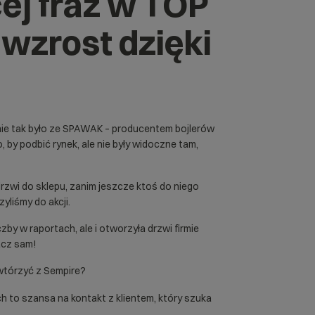
ej fraz w TOP
wzrost dzięki
dnie tak było ze SPAWAK – producentem bojlerów
, by podbić rynek, ale nie były widoczne tam,
rzwi do sklepu, zanim jeszcze ktoś do niego
zyliśmy do akcji.
czby w raportach, ale i otworzyła drzwi firmie
acz sam!
owtórzyć z Sempire?
ch to szansa na kontakt z klientem, który szuka