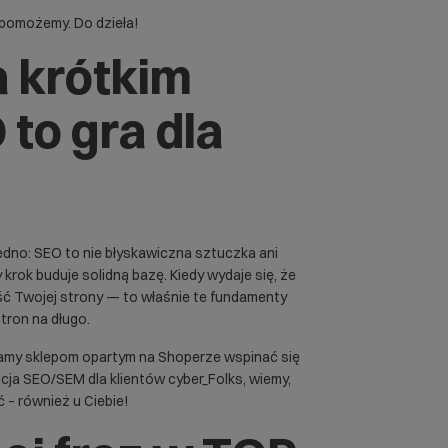
e pomożemy. Do dzieła!
a krótkim
 to gra dla
dno: SEO to nie błyskawiczna sztuczka ani
y krok buduje solidną bazę. Kiedy wydaje się, że
ość Twojej strony — to właśnie te fundamenty
tron na długo.
gamy sklepom opartym na Shoperze wspinać się
cja SEO/SEM dla klientów cyber_Folks, wiemy,
ć – również u Ciebie!