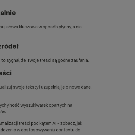
alnie
suj słowa kluczowe w sposób płynny, a nie
 źródeł
 – to sygnał, że Twoje treści są godne zaufania.
eści
ualizuj swoje teksty i uzupełniaj je o nowe dane,
zychylność wyszukiwarek opartych na
ców.
malizacji treści pod kątem AI – zobacz, jak
adczenie w dostosowywaniu contentu do