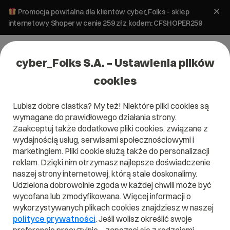
Promocja powitalna dla klientów cyber_Folks - sklep
internetowy Shoper w cenie 259 zł z kodem: CFSHOPER259
cyber_Folks S.A. – Ustawienia plików
cookies
Lubisz dobre ciastka? My też! Niektóre pliki cookies są
Tworzenie stron
wymagane do prawidłowego działania strony.
Kreator stron Home – opinie i test,
Zaakceptuj także dodatkowe pliki cookies, związane z
który mnie zaskoczył!
wydajnością usług, serwisami społecznościowymi i
marketingiem. Pliki cookie służą także do personalizacji
reklam. Dzięki nim otrzymasz najlepsze doświadczenie
24 kwietnia 2025
ok.
11
min
naszej strony internetowej, którą stale doskonalimy.
Udzielona dobrowolnie zgoda w każdej chwili może być
wycofana lub zmodyfikowana. Więcej informacji o
wykorzystywanych plikach cookies znajdziesz w naszej
polityce prywatności
. Jeśli wolisz określić swoje