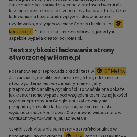
funkcjonalności, sprawdźmy jedną z istotnych kwestii dla
każdego nowoczesnego biznesu – wydajność strony. Czas
ładowania ma bezpośredni wpływ na doświadczenie
użytkownika, pozycjonowanie w Google i finalnie – na
konwersje
. Dlatego musimy zweryfikować, jak w tym
aspekcie wypada kreator od Home.pl.
Test szybkości ładowania strony
stworzonej w Home.pl
GTMetrix
Postanowiłem przeprowadzić krótki test w
.
Jak widziałeś, opublikowałem witrynę, którą udało mi się
stworzyć. Teraz jest więc idealny moment, aby
przeprowadzić analizę wydajności. To właśnie ona pokaże,
jak kreator Home wypada pod względem technicznej jakości
wykonanej strony. Ani Google, ani użytkownicy nie
przepadają za wolno ładującymi się witrynami – niska
wydajność może kosztować Cię zarówno widoczność w
wynikach wyszukiwania, jak i konwersje.
Wyniki Web Vitals nie są niestety satysfakcjonujące w
LCP
porównaniu do konkurencji.
wynosi 3,6 sekundy –