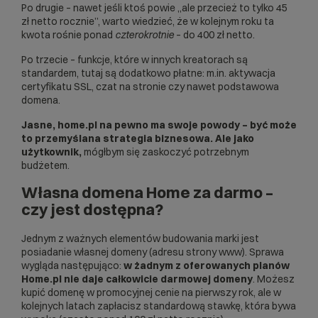
Po drugie – nawet jeśli ktoś powie „ale przecież to tylko 45
zł netto rocznie”, warto wiedzieć, że w kolejnym roku ta
kwota rośnie ponad
czterokrotnie
– do 400 zł netto.
Po trzecie – funkcje, które w innych kreatorach są
standardem, tutaj są dodatkowo płatne: m.in. aktywacja
certyfikatu SSL, czat na stronie czy nawet podstawowa
domena.
Jasne, home.pl na pewno ma swoje powody – być może
to przemyślana strategia biznesowa. Ale jako
użytkownik,
mógłbym się zaskoczyć potrzebnym
budżetem.
Własna domena Home za darmo –
czy jest dostępna?
Jednym z ważnych elementów budowania marki jest
posiadanie własnej domeny (adresu strony www). Sprawa
wygląda następująco:
w żadnym z oferowanych planów
Home.pl nie daje całkowicie darmowej domeny
. Możesz
kupić domenę w promocyjnej cenie na pierwszy rok, ale w
kolejnych latach zapłacisz standardową stawkę, która bywa