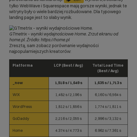
tylko WebWave i Squarespace mają gorsze wyniki, jednak te
witryny były o wiele bardziej rozbudowane. Dla typowego
landing page jest to słaby wynik.
GTmetrix – wyniki wydajnościowe Home.
Zrzut ekranu od
home.pl. Źródło: https://home.pl
Zresztą, sam zobacz porównanie wydajności
najpopularniejszych kreatorów:
Platforma
LCP (Best / Avg)
Total Load Time
(Best / Avg)
_now
1,518 s / 1,649 s
1,635 s / 1,713 s
WIX
1,482 s / 2,196 s
6,160 s / 6,564 s
WordPress
1,812 s / 1,856 s
1,774 s / 1,811 s
GoDaddy
2,216 s / 2,055 s
2,996 s / 3,132 s
Home
4.374 s / 4.773 s
6.962 s / 7.361 s