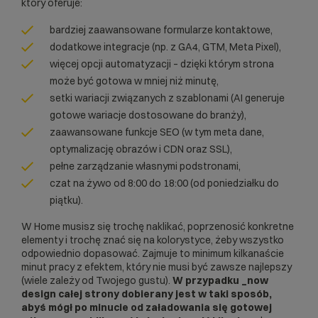
który oferuje:
bardziej zaawansowane formularze kontaktowe,
dodatkowe integracje (np. z GA4, GTM, Meta Pixel),
więcej opcji automatyzacji – dzięki którym strona
może być gotowa w mniej niż minutę,
setki wariacji związanych z szablonami (AI generuje
gotowe wariacje dostosowane do branży),
zaawansowane funkcje SEO (w tym meta dane,
optymalizację obrazów i CDN oraz SSL),
pełne zarządzanie własnymi podstronami,
czat na żywo od 8:00 do 18:00 (od poniedziałku do
piątku).
W Home musisz się trochę naklikać, poprzenosić konkretne
elementy i trochę znać się na kolorystyce, żeby wszystko
odpowiednio dopasować. Zajmuje to minimum kilkanaście
minut pracy z efektem, który nie musi być zawsze najlepszy
(wiele zależy od Twojego gustu).
W przypadku _now
design całej strony dobierany jest w taki sposób,
abyś mógł po minucie od załadowania się gotowej