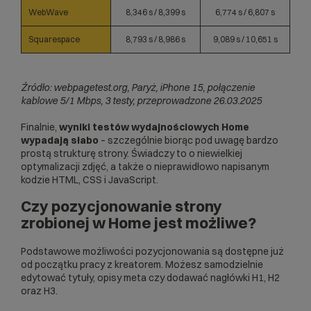
WebWave
8,346 s / 8,399 s
6,774 s / 6,807 s
Squarespace
8,793 s / 8,986 s
9,089 s / 10,651 s
Źródło: webpagetest.org, Paryż, iPhone 15, połączenie
kablowe 5/1 Mbps, 3 testy, przeprowadzone 26.03.2025
Finalnie,
wyniki testów wydajnościowych Home
wypadają słabo
– szczególnie biorąc pod uwagę bardzo
prostą strukturę strony. Świadczy to o niewielkiej
optymalizacji zdjęć, a także o nieprawidłowo napisanym
kodzie HTML, CSS i JavaScript.
Czy pozycjonowanie strony
zrobionej w Home jest możliwe?
Podstawowe możliwości pozycjonowania są dostępne już
od początku pracy z kreatorem. Możesz samodzielnie
edytować tytuły, opisy meta czy dodawać nagłówki H1, H2
oraz H3.