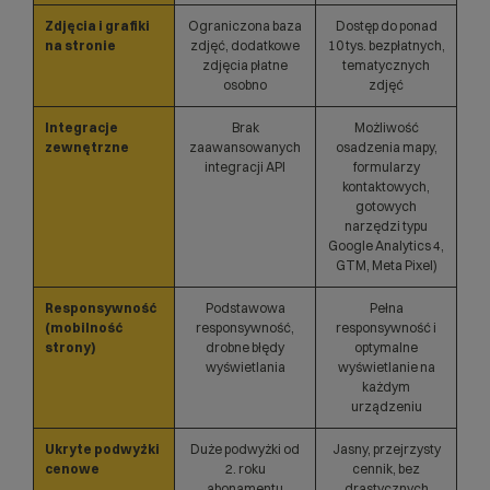
Zdjęcia i grafiki
Ograniczona baza
Dostęp do ponad
na stronie
zdjęć, dodatkowe
10 tys. bezpłatnych,
zdjęcia płatne
tematycznych
osobno
zdjęć
Integracje
Brak
Możliwość
zewnętrzne
zaawansowanych
osadzenia mapy,
integracji API
formularzy
kontaktowych,
gotowych
narzędzi typu
Google Analytics 4,
GTM, Meta Pixel)
Responsywność
Podstawowa
Pełna
(mobilność
responsywność,
responsywność i
strony)
drobne błędy
optymalne
wyświetlania
wyświetlanie na
każdym
urządzeniu
Ukryte podwyżki
Duże podwyżki od
Jasny, przejrzysty
cenowe
2. roku
cennik, bez
abonamentu
drastycznych