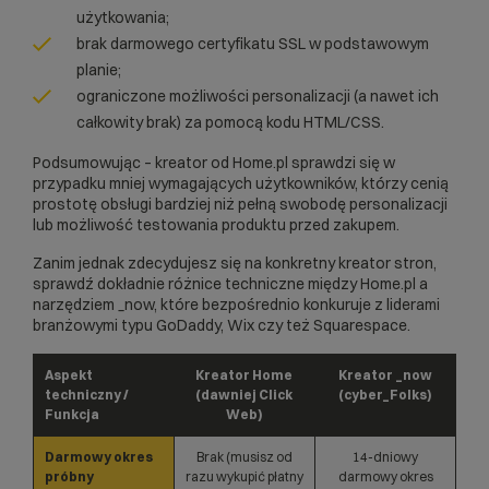
użytkowania;
brak darmowego certyfikatu SSL w podstawowym
planie;
ograniczone możliwości personalizacji (a nawet ich
całkowity brak) za pomocą kodu HTML/CSS.
Podsumowując – kreator od Home.pl sprawdzi się w
przypadku mniej wymagających użytkowników, którzy cenią
prostotę obsługi bardziej niż pełną swobodę personalizacji
lub możliwość testowania produktu przed zakupem.
Zanim jednak zdecydujesz się na
konkretny kreator stron
,
sprawdź dokładnie różnice techniczne między Home.pl a
narzędziem _now, które bezpośrednio konkuruje z liderami
branżowymi typu GoDaddy, Wix czy też Squarespace.
Aspekt
Kreator Home
Kreator _now
techniczny /
(dawniej Click
(cyber_Folks)
Funkcja
Web)
Darmowy okres
Brak (musisz od
14-dniowy
próbny
razu wykupić płatny
darmowy okres