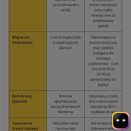
(wzrost nawet o
zmian cenowych
450%)
(49 zł netto
miesięcznie za
podstawowy
pakiet)
Wsparcie
Czat dostępny tylko
Pełne wsparcie
techniczne
w najdroższych
techniczne (czat,
planach
mail, telefon)
Witaj! Jestem robo_Folks.
dostępne dla
W czym mogę pomóc?
każdego
Kliknij kafelek albo napisz wiadomość
użytkownika – czat
— znajdziemy rozwiązanie
live od 8:00 do
18:00 od
Wybór hostingu
Wybór domeny
poniedziałku do
Bazy danych
Konfiguracja email
piątku)
+
Optymalizacja wydajności
więcej
Kod strony
Średnia
Optymalny, czysty
(jakość)
optymalizacja,
kod, nowoczesne
starszy framework
standardy SEO i
Bootstrap
szybkość strony
Tworzenie
Wszystko robisz
Automatycznie
treści i układu
ręcznie, bez
dobrane treści i