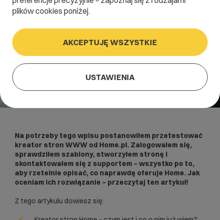
preferencje precyzyjnie – zapoznaj się z rodzajami
plików cookies poniżej.
AKCEPTUJĘ WSZYSTKIE
USTAWIENIA
Na potrzeby tego wpisu postanowiłem przetestować
kreator stron WWW od Home.pl. Zalogowałem się,
sprawdziłem szablony, stworzyłem stronę i
skontaktowałem się z supportem – wszystko po to,
aby rzetelnie opisać, co naprawdę oferuje Home. Jak
oceniam ich rozwiązanie – przeczytaj ten artykuł!
Z tego artykułu dowiesz się:
Kreator stron Home – czym jest i co o nim już wiem?