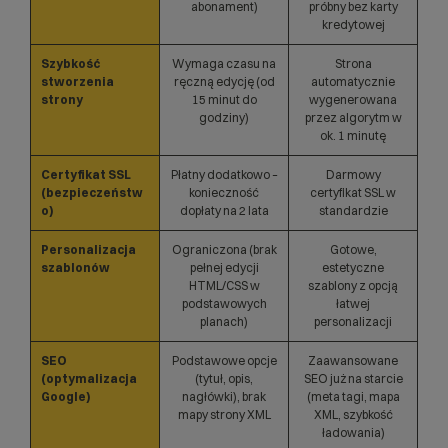
abonament)
próbny bez karty
kredytowej
Szybkość
Wymaga czasu na
Strona
stworzenia
ręczną edycję (od
automatycznie
strony
15 minut do
wygenerowana
godziny)
przez algorytm w
ok. 1 minutę
Certyfikat SSL
Płatny dodatkowo –
Darmowy
(bezpieczeństw
konieczność
certyfikat SSL w
o)
dopłaty na 2 lata
standardzie
Personalizacja
Ograniczona (brak
Gotowe,
szablonów
pełnej edycji
estetyczne
HTML/CSS w
szablony z opcją
podstawowych
łatwej
planach)
personalizacji
SEO
Podstawowe opcje
Zaawansowane
(optymalizacja
(tytuł, opis,
SEO już na starcie
Google)
nagłówki), brak
(meta tagi, mapa
mapy strony XML
XML, szybkość
ładowania)