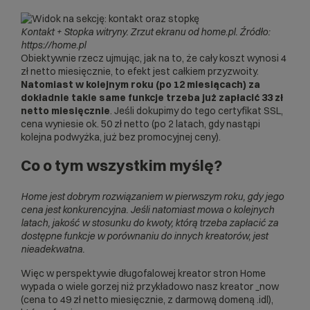
Kontakt + Stopka witryny.
Zrzut ekranu od home.pl. Źródło:
https://home.pl
Obiektywnie rzecz ujmując, jak na to, że cały koszt wynosi 4
zł netto miesięcznie, to efekt jest całkiem przyzwoity.
Natomiast w kolejnym roku (po 12 miesiącach) za
dokładnie takie same funkcje trzeba już zapłacić 33 zł
netto miesięcznie
. Jeśli dokupimy do tego certyfikat SSL,
cena wyniesie ok. 50 zł netto (po 2 latach, gdy nastąpi
kolejna podwyżka, już bez promocyjnej ceny).
Co o tym wszystkim myślę?
Home jest dobrym rozwiązaniem w pierwszym roku, gdy jego
cena jest konkurencyjna. Jeśli natomiast mowa o kolejnych
latach, jakość w stosunku do kwoty, którą trzeba zapłacić za
dostępne funkcje w porównaniu do innych kreatorów, jest
nieadekwatna.
Więc w perspektywie długofalowej kreator stron Home
wypada o wiele gorzej niż przykładowo nasz
kreator _now
(cena to 49 zł netto miesięcznie, z darmową domeną .idl),