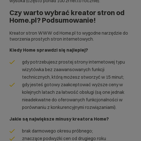
wysoka (często ponad 100 zł netto rocznie).
Czy warto wybrać kreator stron od
Home.pl? Podsumowanie!
Kreator stron WWW od Home.pl to wygodne narzędzie do
tworzenia prostych stron internetowych.
Kiedy Home sprawdzi się najlepiej?
gdy potrzebujesz prostej
strony internetowej typu
wizytówka
bez zaawansowanych funkcji
technicznych, którą możesz stworzyć w 15 minut;
gdy jesteś gotowy zaakceptować wyższe ceny w
kolejnych latach za łatwość obsługi (są one jednak
nieadekwatne do oferowanych funkcjonalności w
porównaniu z konkurencyjnymi rozwiązaniami).
Jakie są największe minusy kreatora Home?
brak darmowego okresu próbnego;
znaczące podwyżki cen od drugiego roku