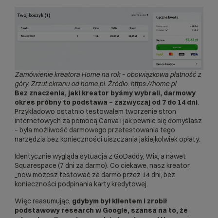
Zamówienie kreatora Home na rok – obowiązkowa płatność z
góry. Zrzut ekranu od home.pl. Źródło: https://home.pl
Bez znaczenia, jaki kreator byśmy wybrali, darmowy
okres próbny to podstawa – zazwyczaj od 7 do 14 dni
.
Przykładowo ostatnio testowałem
tworzenie stron
internetowych za pomocą Canva
i jak pewnie się domyślasz
– była możliwość darmowego przetestowania tego
narzędzia bez konieczności uiszczania jakiejkolwiek opłaty.
Identycznie wygląda sytuacja z GoDaddy, Wix, a nawet
Squarespace (7 dni za darmo). Co ciekawe, nasz
kreator
_now
możesz testować za darmo przez 14 dni, bez
konieczności podpinania karty kredytowej.
Więc reasumując,
gdybym był klientem i zrobił
podstawowy research w Google, szansa na to, że