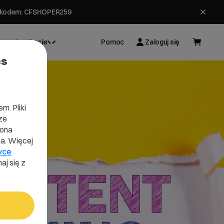
ł z kodem: CFSHOPER259
Inspiracje
Pomoc
Zaloguj się
es
m. Pliki
ze
lona
a. Więcej
yce
aj się z