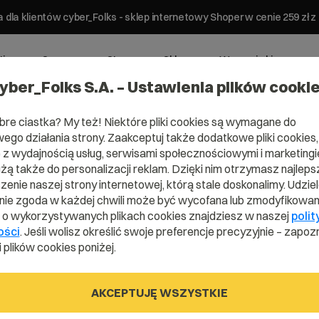
 dla klientów cyber_Folks - sklep internetowy Shoper w cenie 259 z
ting
Serwery
Strony
Sklepy
Wsparcie biznesowe
yber_Folks S.A. – Ustawienia plików cooki
bre ciastka? My też! Niektóre pliki cookies są wymagane do
ego działania strony. Zaakceptuj także dodatkowe pliki cookies,
z wydajnością usług, serwisami społecznościowymi i marketingie
użą także do personalizacji reklam. Dzięki nim otrzymasz najleps
enie naszej strony internetowej, którą stale doskonalimy. Udzie
ie zgoda w każdej chwili może być wycofana lub zmodyfikowan
dzia
i o wykorzystywanych plikach cookies znajdziesz w naszej
polit
ości
. Jeśli wolisz określić swoje preferencje precyzyjnie – zapozn
 plików cookies poniżej.
ego
AKCEPTUJĘ WSZYSTKIE