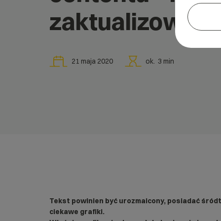
zaktualizowan
21 maja 2020
ok.
3
min
Tekst powinien być urozmaicony, posiadać śród
ciekawe grafiki.