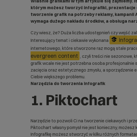
Właśnie grafikami w tym artykule się zajmiemy. I
którym możesz tworzyć infografiki, prezentacje
tworzenie grafik na potrzeby reklamy,
kampanii
wymaga dużego nakładu środków, a obsługa narz
Czy wiesz, że? Duża liczba udostępnień czy wejść zal
infogra
Interesujący temat i ciekawie wykonana
internetowego, które stworzone raz mogą stale praco
evergreen content
, czyli treści nie sezonowe, 
grafik wcale nie jest potrzebna osoba profesjonalnie
zacięcia oraz estetycznego zmysłu, a sporządzenie es
Ciebie większego problemu.
Narzędzia do tworzenia infografik
1. Piktochart
Narzędzie to pozwoli Ci na tworzenie ciekawych i prze
Piktochart własny pomysł nie jest konieczny, możes
Infografikę możesz stworzyć w kilku różnych formata