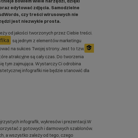
stnieje bowiem wiele narzędzi, dzięki
 oraz edytować zdjęcia. Samodzielne
 AdWords
, czy treści wirusowych nie
ędzi jest niezwykle prosta.
eży od jakości tworzonych przez Ciebie treści.
fika
są jednym z elementów marketingu
wać na sukces Twojej strony. Jest to tzw.
które atrakcyjne są cały czas. Do tworzenia
 się tym zajmująca. Wystarczy Ci odrobina
tetycznej infografiki nie będzie stanowić dla
jrzystych infografik, wykresów i prezentacji.W
z korzystać z gotowych i darmowych szablonów.
ch, a wszystko zależy od tego, czego