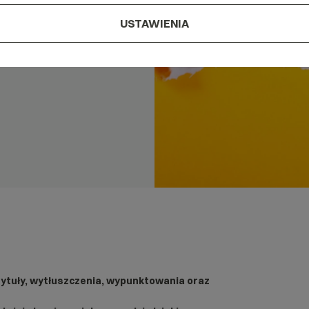
a
USTAWIENIA
tytuły, wytłuszczenia, wypunktowania oraz