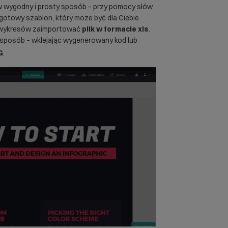
 wygodny i prosty sposób – przy pomocy słów
 gotowy szablon, który może być dla Ciebie
u wykresów zaimportować
plik w formacie xls
.
 sposób – wklejając wygenerowany kod lub
G
.