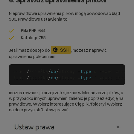
Nieprawidłowe uprawnienia plików mogą powodować błąd
500. Prawidłowe ustawienia to:
Pliki PHP: 644
Katalogi: 755
SSH
Jeśli masz dostęp do
, możesz naprawić
uprawnienia poleceniem:
find 
/
ścieżka
/
do
/
strony 
-
type
 d 
-
exec chmod 
find 
/
ścieżka
/
do
/
strony 
-
type
 f 
-
exec chmod 
można również je przejrzeć ręcznie w Menadżerze plików, a
w przypadku innych uprawnień zmienić je poprzez edycję na
prawidłowe. Wybierz interesujące Cię pliki/foldery i wybierz
na dole przycisk 'Ustaw prawa’.