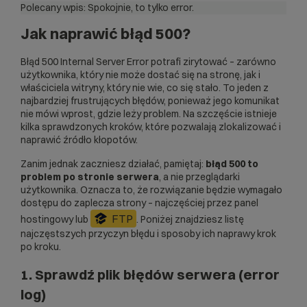
Polecany wpis:
Spokojnie, to tylko error.
Jak naprawić błąd 500?
Błąd 500 Internal Server Error potrafi zirytować – zarówno
użytkownika, który nie może dostać się na stronę, jak i
właściciela witryny, który nie wie, co się stało. To jeden z
najbardziej frustrujących błędów, ponieważ jego komunikat
nie mówi wprost, gdzie leży problem. Na szczęście istnieje
kilka sprawdzonych kroków, które pozwalają zlokalizować i
naprawić źródło kłopotów.
Zanim jednak zaczniesz działać, pamiętaj:
błąd 500 to
problem po stronie serwera
, a nie przeglądarki
użytkownika. Oznacza to, że rozwiązanie będzie wymagało
dostępu do zaplecza strony – najczęściej przez panel
FTP
hostingowy lub
. Poniżej znajdziesz listę
najczęstszych przyczyn błędu i sposoby ich naprawy krok
po kroku.
1. Sprawdź plik błędów serwera (error
log)