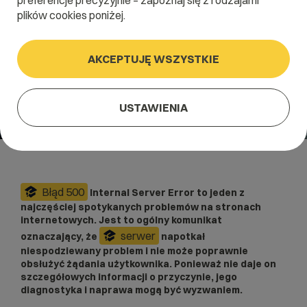
preferencje precyzyjnie – zapoznaj się z rodzajami
plików cookies poniżej.
AKCEPTUJĘ WSZYSTKIE
USTAWIENIA
Błąd 500
Internal Server Error to jeden z
najczęściej spotykanych problemów na stronach
internetowych. Jest to ogólny komunikat
serwer
oznaczający, że
napotkał
niespodziewany problem i nie może poprawnie
obsłużyć żądania użytkownika. Ponieważ nie daje on
szczegółowych informacji o przyczynie, jego
diagnostyka i naprawa mogą być wyzwaniem.