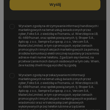
Wyrażam zgodę na otrzymywanie informacji handlowych i
marketingowych na temat usług świadczonych przez
cyber_Folks S.A. z siedzibą w Poznaniu, ul. Wierzbięcice 1B,
61-569 Poznań, oraz spółek powiązanych, tj. Shoper S.A.,
Apilo sp. z o.o., Sempire Europe sp. z o.o., Vercom S.A,
MailerLite Limited, w tym o promocjach, wydarzeniach
promocyjnych i innych akcjach marketingowych za pomocą
środków komunikacji elektronicznej na podany przeze mnie
adres e-mail i numer telefonu. Zgadzam się również, na
przetwarzanie moich danych osobowych w tym celu. Wiem,
że w każdej chwili mogę wycofać tę zgodę.
Wyrażam zgodę na przekazywanie mi informacji
marketingowych na temat usług świadczonych przez
cyber_Folks S.A. z siedzibą w Poznaniu, ul. Wierzbięcice 1B,
61-569 Poznań, oraz spółek powiązanych, tj. Shoper S.A.,
Apilo sp. z o.o., Sempire Europe sp. z o.o., Vercom S.A,
MailerLite Limited, w tym o promocjach, wydarzeniach
promocyjnych i innych akcjach marketingowych w postaci
wiadomości oraz w trakcie połączeń głosowych
wykonywanych przez telefon lub inne urządzenie