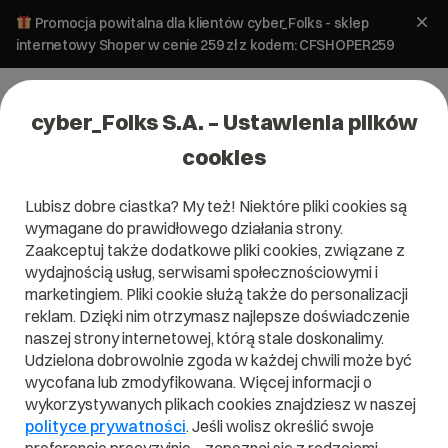
Promocja powitalna dla klientów cyber_Folks - sklep
internetowy Shoper w cenie 259 zł z kodem: CFSHOPER259
cyber_Folks S.A. – Ustawienia plików
cookies
Lubisz dobre ciastka? My też! Niektóre pliki cookies są
Hosting
WordPress
wymagane do prawidłowego działania strony.
Błąd 500 – co poszło nie tak i jak to
Zaakceptuj także dodatkowe pliki cookies, związane z
naprawić?
wydajnością usług, serwisami społecznościowymi i
marketingiem. Pliki cookie służą także do personalizacji
reklam. Dzięki nim otrzymasz najlepsze doświadczenie
28 maja 2025
ok.
4
min
naszej strony internetowej, którą stale doskonalimy.
Udzielona dobrowolnie zgoda w każdej chwili może być
wycofana lub zmodyfikowana. Więcej informacji o
wykorzystywanych plikach cookies znajdziesz w naszej
polityce prywatności
. Jeśli wolisz określić swoje