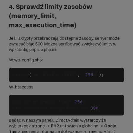
4. Sprawdź limity zasobów
(memory_limit,
max_execution_time)
Jeśli skrypty przekraczają dostępne zasoby, serwer może
zwracać błąd 500. Można spróbować zwiększyć limity w
wp-config.php lub php.ini:
W wp-config.php:
define
(
'WP_MEMORY_LIMIT'
,
 '
256
M'
)
;
W .htaccess
php_value memory_limit 
256
M

php_value max_execution_time 
300
Będąc w naszym panelu DirectAdmin wystarczy że
wybierzesz stronę ->
PHP
ustawienia globalne ->
Opcje
.
Tam znajdziesz informacje dotyczące m.in memory_limit