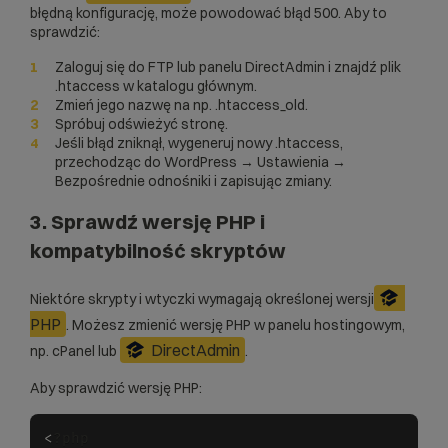
błędną konfigurację, może powodować błąd 500. Aby to
sprawdzić:
Zaloguj się do FTP lub panelu DirectAdmin i znajdź plik
.htaccess w katalogu głównym.
Zmień jego nazwę na np. .htaccess_old.
Spróbuj odświeżyć stronę.
Jeśli błąd zniknął, wygeneruj nowy .htaccess,
przechodząc do WordPress → Ustawienia →
Bezpośrednie odnośniki i zapisując zmiany.
3. Sprawdź wersję PHP i
kompatybilność skryptów
Niektóre skrypty i wtyczki wymagają określonej wersji
PHP
. Możesz zmienić wersję PHP w panelu hostingowym,
DirectAdmin
np. cPanel lub
.
Aby sprawdzić wersję PHP:
<
?php
