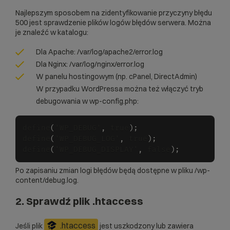
Najlepszym sposobem na zidentyfikowanie przyczyny błędu
500 jest sprawdzenie plików logów błędów serwera. Można
je znaleźć w katalogu:
Dla Apache: /var/log/apache2/error.log
Dla Nginx: /var/log/nginx/error.log
W panelu hostingowym (np. cPanel, DirectAdmin)
W przypadku WordPressa można też włączyć tryb
debugowania w wp-config.php:
define
(
'WP_DEBUG'
,
 true
)
;
define
(
'WP_DEBUG_LOG'
,
 true
)
;
define
(
'WP_DEBUG_DISPLAY'
,
 false
)
;
Po zapisaniu zmian logi błędów będą dostępne w pliku /wp-
content/debug.log.
2. Sprawdź plik .htaccess
.htaccess
Jeśli plik
jest uszkodzony lub zawiera