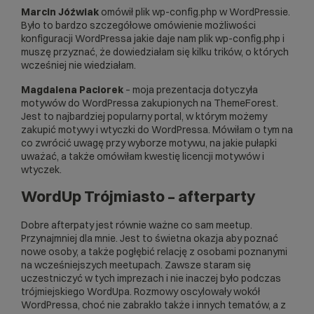
Marcin Jóźwiak
omówił plik wp-config.php w WordPressie.
Było to bardzo szczegółowe omówienie możliwości
konfiguracji WordPressa jakie daje nam plik wp-config.php i
muszę przyznać, że dowiedziałam się kilku trików, o których
wcześniej nie wiedziałam.
Magdalena Paciorek
– moja prezentacja dotyczyła
motywów do WordPressa zakupionych na ThemeForest.
Jest to najbardziej popularny portal, w którym możemy
zakupić motywy i wtyczki do WordPressa. Mówiłam o tym na
co zwrócić uwagę przy wyborze motywu, na jakie pułapki
uważać, a także omówiłam kwestię licencji motywów i
wtyczek.
WordUp Trójmiasto – afterparty
Dobre afterpaty jest równie ważne co sam meetup.
Przynajmniej dla mnie. Jest to świetna okazja aby poznać
nowe osoby, a także pogłębić relację z osobami poznanymi
na wcześniejszych meetupach. Zawsze staram się
uczestniczyć w tych imprezach i nie inaczej było podczas
trójmiejskiego WordUpa. Rozmowy oscylowały wokół
WordPressa, choć nie zabrakło także i innych tematów, a z