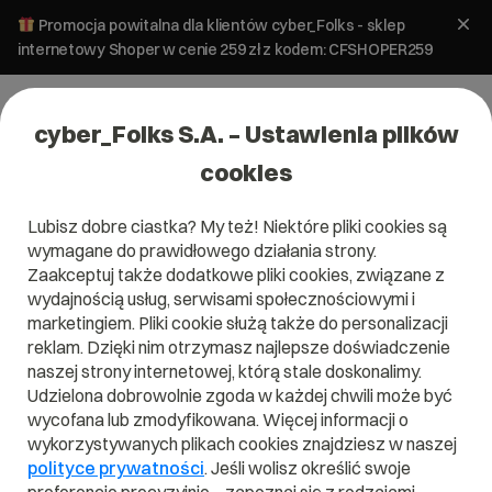
Promocja powitalna dla klientów cyber_Folks - sklep
internetowy Shoper w cenie 259 zł z kodem: CFSHOPER259
cyber_Folks S.A. – Ustawienia plików
cookies
Lubisz dobre ciastka? My też! Niektóre pliki cookies są
Wydarzenia
wymagane do prawidłowego działania strony.
#14 WordUp Trójmiasto – relacja
Zaakceptuj także dodatkowe pliki cookies, związane z
wydajnością usług, serwisami społecznościowymi i
marketingiem. Pliki cookie służą także do personalizacji
12 marca 2024
ok.
2
min
reklam. Dzięki nim otrzymasz najlepsze doświadczenie
naszej strony internetowej, którą stale doskonalimy.
Udzielona dobrowolnie zgoda w każdej chwili może być
wycofana lub zmodyfikowana. Więcej informacji o
wykorzystywanych plikach cookies znajdziesz w naszej
polityce prywatności
. Jeśli wolisz określić swoje