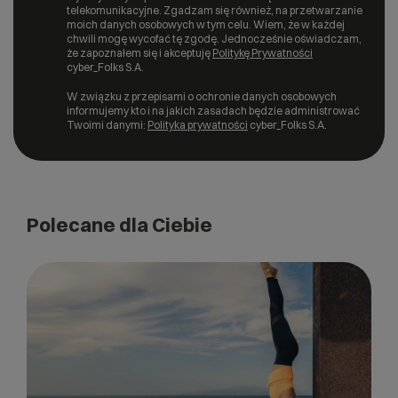
telekomunikacyjne. Zgadzam się również, na przetwarzanie
moich danych osobowych w tym celu. Wiem, że w każdej
chwili mogę wycofać tę zgodę. Jednocześnie oświadczam,
że zapoznałem się i akceptuję
Politykę Prywatności
cyber_Folks S.A.
W związku z przepisami o ochronie danych osobowych
informujemy kto i na jakich zasadach będzie administrować
Twoimi danymi:
Polityka prywatności
cyber_Folks S.A.
Polecane dla Ciebie