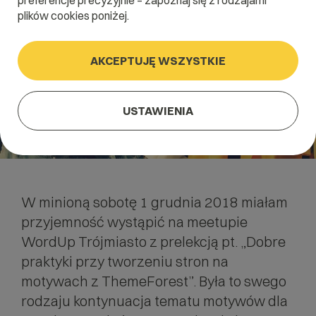
preferencje precyzyjnie – zapoznaj się z rodzajami
plików cookies poniżej.
AKCEPTUJĘ WSZYSTKIE
USTAWIENIA
W minioną sobotę 1 grudnia 2018 miałam
przyjemność wystąpić na meetupie
WordUp Trójmiasto z prelekcją pt. „Dobre
praktyki przy tworzeniu stron na
motywach z ThemeForest”. Była to swego
rodzaju kontynuacja tematu motywów dla