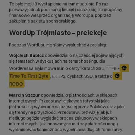
To było moje 3 wystąpienie na tym meetupie. Po raz
pierwszy jednak pod marką linuxpl i cieszę się, że mogliśmy
finansowo wesprzeć organizację WordUpa, poprzez
zakupienie pakietu sponsorskiego.
WordUp Trójmiasto – prelekcje
Podczas WordUpu mogliśmy wysłuchać 4 prelekcji:
Wojciech Babicz
opowiedział o najczęściej pojawiających
się tematach w dyskusjach na temat
hostingu dla
WordPressa
. Była mowa m.in o
certyfikatach SSL
, TTFB –
Time To First Byte
,
HTTP2
, dyskach SSD, a także o
RODO
.
Marcin Szczur
opowiedział o płatnościach w sklepach
internetowych. Przedstawił ciekawe statystyki jakie
płatności są wybierane najczęściej przez Polaków oraz jakie
są trendy na przyszłość. Przedstawił też wizję jak już
niedługo będzie wyglądać proces zakupowy w sklepach
internetowych i jak innowacyjne metody płatności mogą
wyeliminować konieczność wypełniania długich formularzy.