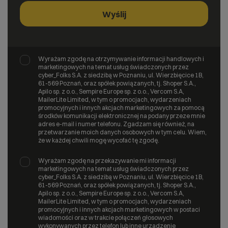
Wyrażam zgodę na otrzymywanie informacji handlowych i
marketingowych na temat usług świadczonych przez
cyber_Folks S.A. z siedzibą w Poznaniu, ul. Wierzbięcice 1B,
61-569 Poznań, oraz spółek powiązanych, tj. Shoper S.A.,
Apilo sp. z o.o., Sempire Europe sp. z o.o., Vercom S.A,
MailerLite Limited, w tym o promocjach, wydarzeniach
promocyjnych i innych akcjach marketingowych za pomocą
środków komunikacji elektronicznej na podany przeze mnie
adres e-mail i numer telefonu. Zgadzam się również, na
przetwarzanie moich danych osobowych w tym celu. Wiem,
że w każdej chwili mogę wycofać tę zgodę.
Wyrażam zgodę na przekazywanie mi informacji
marketingowych na temat usług świadczonych przez
cyber_Folks S.A. z siedzibą w Poznaniu, ul. Wierzbięcice 1B,
61-569 Poznań, oraz spółek powiązanych, tj. Shoper S.A.,
Apilo sp. z o.o., Sempire Europe sp. z o.o., Vercom S.A,
MailerLite Limited, w tym o promocjach, wydarzeniach
promocyjnych i innych akcjach marketingowych w postaci
wiadomości oraz w trakcie połączeń głosowych
wykonywanych przez telefon lub inne urządzenie