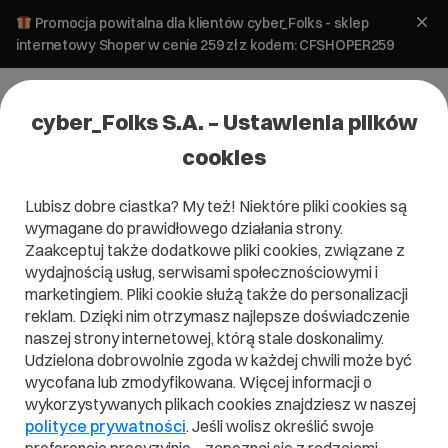
Promocja powitalna dla klientów cyber_Folks - sklep
internetowy Shoper w cenie 259 zł z kodem: CFSHOPER259
cyber_Folks S.A. – Ustawienia plików
cookies
Lubisz dobre ciastka? My też! Niektóre pliki cookies są
wymagane do prawidłowego działania strony.
Zaakceptuj także dodatkowe pliki cookies, związane z
Domena .pl od 0 zł!
wydajnością usług, serwisami społecznościowymi i
marketingiem. Pliki cookie służą także do personalizacji
reklam. Dzięki nim otrzymasz najlepsze doświadczenie
naszej strony internetowej, którą stale doskonalimy.
Znajdź
Szukaj domeny
Wpisz swoją wymarzoną nazwę domeny i naciśnij przycisk szuka
Udzielona dobrowolnie zgoda w każdej chwili może być
wycofana lub zmodyfikowana. Więcej informacji o
wykorzystywanych plikach cookies znajdziesz w naszej
Promocja
.pl
od
0,00 zł
.site
0,90 zł
.online
0,90 zł
polityce prywatności
. Jeśli wolisz określić swoje