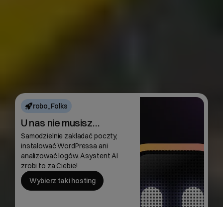
robo_Folks
U nas nie musisz…
Samodzielnie zakładać poczty,
instalować WordPressa ani
analizować logów. Asystent AI
zrobi to za Ciebie!
Wybierz taki hosting