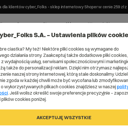
 dla klientów cyber_Folks - sklep internetowy Shoper w cenie 259 z
ting
Serwery
Strony
Sklepy
Wsparcie biznesowe
yber_Folks S.A. – Ustawienia plików cooki
bre ciastka? My też! Niektóre pliki cookies są wymagane do
ego działania strony. Zaakceptuj także dodatkowe pliki cookies,
z wydajnością usług, serwisami społecznościowymi i marketingie
użą także do personalizacji reklam. Dzięki nim otrzymasz najleps
enie naszej strony internetowej, którą stale doskonalimy. Udzie
Domena .pl od 0 zł!
ie zgoda w każdej chwili może być wycofana lub zmodyfikowan
i o wykorzystywanych plikach cookies znajdziesz w naszej
polit
ości
. Jeśli wolisz określić swoje preferencje precyzyjnie – zapozn
 plików cookies poniżej.
rzoną nazwę domeny i naciśnij przycisk szukania.
AKCEPTUJĘ WSZYSTKIE