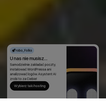
robo_Folks
U nas nie musisz…
Samodzielnie zakładać poczty,
instalować WordPressa ani
analizować logów. Asystent AI
zrobi to za Ciebie!
Wybierz taki hosting