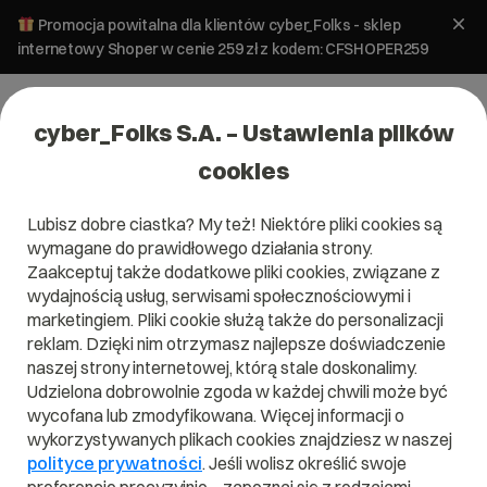
Promocja powitalna dla klientów cyber_Folks - sklep
internetowy Shoper w cenie 259 zł z kodem: CFSHOPER259
cyber_Folks S.A. – Ustawienia plików
cookies
Lubisz dobre ciastka? My też! Niektóre pliki cookies są
wymagane do prawidłowego działania strony.
Zaakceptuj także dodatkowe pliki cookies, związane z
Domena .pl od 0 zł!
wydajnością usług, serwisami społecznościowymi i
marketingiem. Pliki cookie służą także do personalizacji
reklam. Dzięki nim otrzymasz najlepsze doświadczenie
naszej strony internetowej, którą stale doskonalimy.
Znajdź
Szukaj domeny
Wpisz swoją wymarzoną nazwę domeny i naciśnij przycisk szuka
Udzielona dobrowolnie zgoda w każdej chwili może być
wycofana lub zmodyfikowana. Więcej informacji o
wykorzystywanych plikach cookies znajdziesz w naszej
Promocja
.pl
od
0,00 zł
.site
0,90 zł
.online
0,90 zł
polityce prywatności
. Jeśli wolisz określić swoje