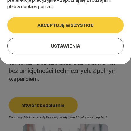
preferencje precyzyjnie – zapoznaj się z rodzajami
plików cookies poniżej.
Bez czekania tygodniami na agencję i bez wysokich
kosztów.
AKCEPTUJĘ WSZYSTKIE
Z _now darmowy projekt strony masz w kilka minut!
Prowadzisz studio fotograficzne na ulicy
Hetmańskiej albo biuro rachunkowe przy 1
USTAWIENIA
Maja? Z _now własną stronę możesz mieć
tu i teraz – bez czekania, bez kodowania i
bez umiejętności technicznych. Z pełnym
wsparciem.
Stwórz bezpłatnie
Darmowy 14-dniowy test | Bez karty kredytowej | Anuluj w każdej chwili