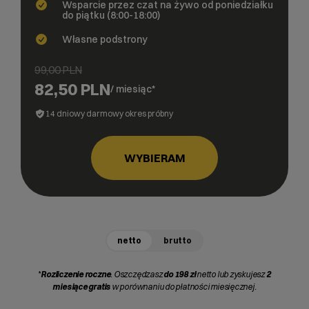
Wsparcie przez czat na żywo od poniedziałku
do piątku (8:00-18:00)
Własne podstrony
99,00 PLN
82,50 PLN
/ miesiąc*
14 dniowy darmowy okres próbny
WYBIERAM
netto
brutto
*
Rozliczenie roczne
. Oszczędzasz
do 198 zł
netto lub zyskujesz
2
miesiące gratis
w porównaniu do płatności miesięcznej.