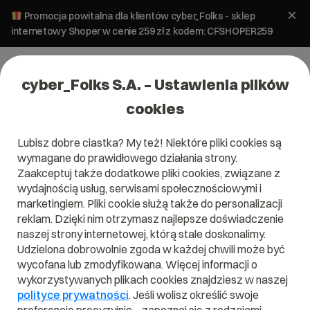
Promocja powitalna dla klientów cyber_Folks - sklep
internetowy Shoper w cenie 259 zł z kodem: CFSHOPER259
cyber_Folks S.A. – Ustawienia plików
cookies
Lubisz dobre ciastka? My też! Niektóre pliki cookies są
wymagane do prawidłowego działania strony.
Zaakceptuj także dodatkowe pliki cookies, związane z
wydajnością usług, serwisami społecznościowymi i
marketingiem. Pliki cookie służą także do personalizacji
Profesjonalna
reklam. Dzięki nim otrzymasz najlepsze doświadczenie
naszej strony internetowej, którą stale doskonalimy.
strona internetowa
Udzielona dobrowolnie zgoda w każdej chwili może być
wycofana lub zmodyfikowana. Więcej informacji o
w Elblągu
wykorzystywanych plikach cookies znajdziesz w naszej
polityce prywatności
. Jeśli wolisz określić swoje