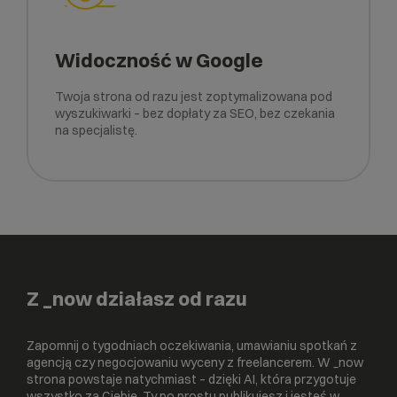
Widoczność w Google
Twoja strona od razu jest zoptymalizowana pod
wyszukiwarki – bez dopłaty za SEO, bez czekania
na specjalistę.
Z _now działasz od razu
Zapomnij o tygodniach oczekiwania, umawianiu spotkań z
agencją czy negocjowaniu wyceny z freelancerem. W _now
strona powstaje natychmiast – dzięki AI, która przygotuje
wszystko za Ciebie. Ty po prostu publikujesz i jesteś w