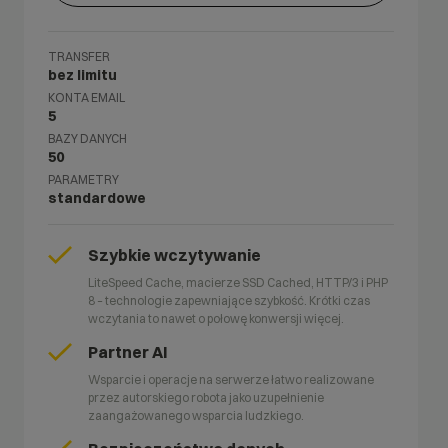
TRANSFER
bez limitu
KONTA EMAIL
5
BAZY DANYCH
50
PARAMETRY
standardowe
Szybkie wczytywanie
LiteSpeed Cache, macierze SSD Cached, HTTP/3 i PHP
8 – technologie zapewniające szybkość. Krótki czas
wczytania to nawet o połowę konwersji więcej.
Partner AI
Wsparcie i operacje na serwerze łatwo realizowane
przez autorskiego robota jako uzupełnienie
zaangażowanego wsparcia ludzkiego.