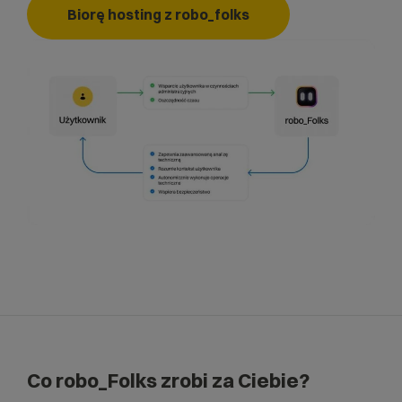
Biorę hosting z robo_folks
Co robo_Folks zrobi za Ciebie?