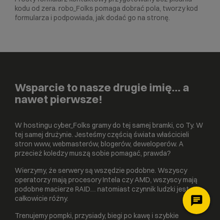
kodu od zera. robo_Folks pomaga dobrać pola, tworzy kod
formularza i podpowiada, jak dodać go na stronę.
Wsparcie to nasze drugie imię… a
nawet pierwsze!
W hostingu cyber_Folks gramy do tej samej bramki, co Ty. W
tej samej drużynie. Jesteśmy częścią świata właścicieli
stron www, webmasterów, blogerów, deweloperów. A
przecież koledzy muszą sobie pomagać, prawda?
Wierzymy, że serwery są wszędzie podobne. Wszyscy
operatorzy mają procesory Intela czy AMD, wszyscy mają
podobne macierze RAID… natomiast czynnik ludzki jest
całkowicie różny.
Trenujemy pompki, przysiady, biegi po kawę i szybkie