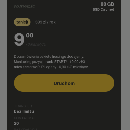
80 GB
POJEMNOŚĆ
SSD Cached
399
zł / rok
taniej!
9
00
/ 3 MIESIĄCE
Do zamówienia pakietu hostingu dodajemy:
Monitoring pozycji _rank_START! -
10,00
zł/3
miesiące oraz PHP Legacy -
0,90
zł/3 miesiące
Uruchom
TRANSFER
bez limitu
KONTA EMAIL
20
BAZY DANYCH