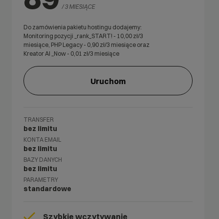
/ 3 MIESIĄCE
Do zamówienia pakietu hostingu dodajemy:
Monitoring pozycji _rank_START! -
10,00
zł/3
miesiące, PHP Legacy -
0,90
zł/3 miesiące oraz
Kreator AI _Now -
0,01
zł/3 miesiące
Uruchom
TRANSFER
bez limitu
KONTA EMAIL
bez limitu
BAZY DANYCH
bez limitu
PARAMETRY
standardowe
Szybkie wczytywanie