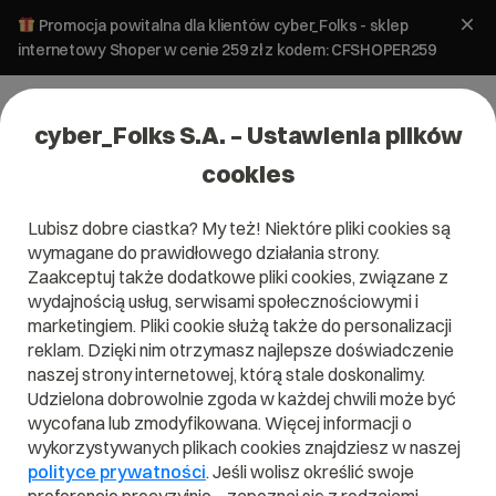
Promocja powitalna dla klientów cyber_Folks - sklep
internetowy Shoper w cenie 259 zł z kodem: CFSHOPER259
cyber_Folks S.A. – Ustawienia plików
cookies
Lubisz dobre ciastka? My też! Niektóre pliki cookies są
wymagane do prawidłowego działania strony.
Zaakceptuj także dodatkowe pliki cookies, związane z
wydajnością usług, serwisami społecznościowymi i
marketingiem. Pliki cookie służą także do personalizacji
reklam. Dzięki nim otrzymasz najlepsze doświadczenie
naszej strony internetowej, którą stale doskonalimy.
Udzielona dobrowolnie zgoda w każdej chwili może być
wycofana lub zmodyfikowana. Więcej informacji o
wykorzystywanych plikach cookies znajdziesz w naszej
polityce prywatności
. Jeśli wolisz określić swoje