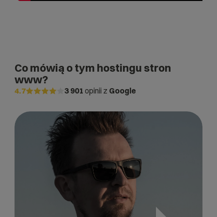
Co mówią o tym hostingu stron
www?
4.7
3 901
opinii z
Google