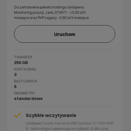
Do zamówienia pakietu hostingu dodajemy:
Monitoring pozycji _rank_START! -
10,00
zł/3
miesiące oraz PHP Legacy -
0,90
zł/3 miesiące
Uruchom
TRANSFER
250 GB
KONTA EMAIL
3
BAZY DANYCH
5
PARAMETRY
standardowe
Szybkie wczytywanie
LiteSpeed Cache, macierze SSD Cached, HTTP/3 i PHP
8 – technologie zapewniające szybkość. Krótki czas