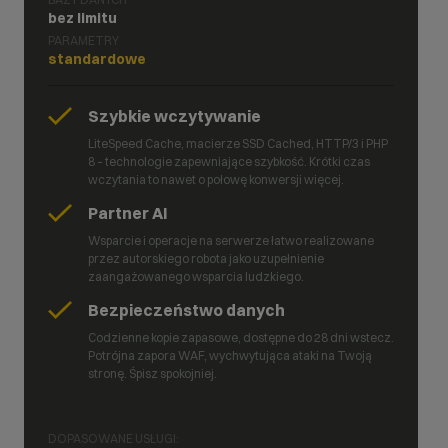
bez limitu
PARAMETRY
standardowe
Szybkie wczytywanie
LiteSpeed Cache, macierze SSD Cached, HTTP/3 i PHP
8 – technologie zapewniające szybkość. Krótki czas
wczytania to nawet o połowę konwersji więcej.
Partner AI
Wsparcie i operacje na serwerze łatwo realizowane
przez autorskiego robota jako uzupełnienie
zaangażowanego wsparcia ludzkiego.
Bezpieczeństwo danych
Codzienne kopie zapasowe, dostępne do 28 dni wstecz.
Potrójna zapora WAF, wychwytująca ataki na Twoją
stronę. Śpisz spokojniej.
DOPASOWANE USŁUGI: