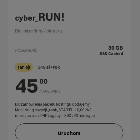
RUN!
cyber_
Dla mikrofirmy / blogera
30 GB
POJEMNOŚĆ
SSD Cached
349
zł / rok
taniej!
45
00
/ 3 MIESIĄCE
Do zamówienia pakietu hostingu dodajemy:
Monitoring pozycji _rank_START! -
10,00
zł/3
miesiące oraz PHP Legacy -
0,90
zł/3 miesiące
Uruchom