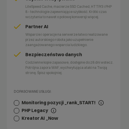
LiteSpeed Cache, macierze SSD Cached, HTTP/3 i PHP
8 – technologie zapewniające szybkość. Krótki czas
wczytania to nawet o połowę konwersji więcej.
Partner AI
Wsparcie i operacje na serwerze łatwo realizowane
przez autorskiego robota jako uzupełnienie
zaangażowanego wsparcia ludzkiego.
Bezpieczeństwo danych
Codzienne kopie zapasowe, dostępne do 28 dni wstecz.
Potrójna zapora WAF, wychwytująca ataki na Twoją
stronę. Śpisz spokojniej.
DOPASOWANE USŁUGI:
Monitoring pozycji _rank_START!
PHP Legacy
Kreator AI _Now