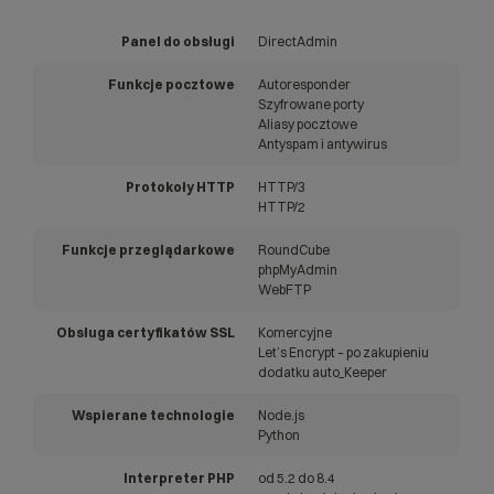
Panel do obsługi
DirectAdmin
Funkcje pocztowe
Autoresponder
Szyfrowane porty
Aliasy pocztowe
Antyspam i antywirus
Protokoły HTTP
HTTP/3
HTTP/2
Funkcje przeglądarkowe
RoundCube
phpMyAdmin
WebFTP
Obsługa certyfikatów SSL
Komercyjne
Let’s Encrypt – po zakupieniu
dodatku auto_Keeper
Wspierane technologie
Node.js
Python
Interpreter PHP
od 5.2 do 8.4