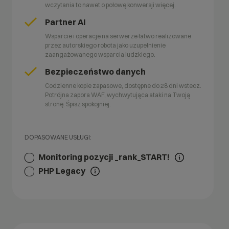
wczytania to nawet o połowę konwersji więcej.
Partner AI
Wsparcie i operacje na serwerze łatwo realizowane
przez autorskiego robota jako uzupełnienie
zaangażowanego wsparcia ludzkiego.
Bezpieczeństwo danych
Codzienne kopie zapasowe, dostępne do 28 dni wstecz.
Potrójna zapora WAF, wychwytująca ataki na Twoją
stronę. Śpisz spokojniej.
DOPASOWANE USŁUGI:
Monitoring pozycji _rank_START!
PHP Legacy