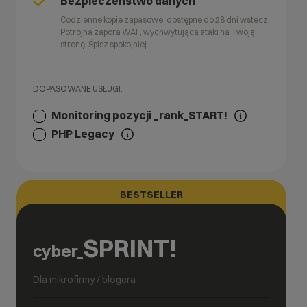
Bezpieczeństwo danych
Codzienne kopie zapasowe, dostępne do 28 dni wstecz.
Potrójna zapora WAF, wychwytująca ataki na Twoją
stronę. Śpisz spokojniej.
DOPASOWANE USŁUGI:
Monitoring pozycji _rank_START!
PHP Legacy
BESTSELLER
SPRINT!
cyber_
Dla mikrofirmy / blogera