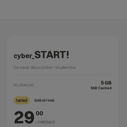
START!
cyber_
Do nauki dla uczniów / studentów
5 GB
POJEMNOŚĆ
SSD Cached
249
zł / rok
taniej!
29
00
/ 3 MIESIĄCE