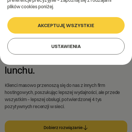
preferencje precyzyjnie – zapoznaj się z rodzajami
plików cookies poniżej.
AKCEPTUJĘ WSZYSTKIE
Hosting www.
USTAWIENIA
Szybszy od światła, tańszy od
lunchu.
Klienci masowo przenoszą się do nas z innych firm
hostingowych, poszukując lepszej wydajności, ale przede
wszystkim – lepszej obsługi, potwierdzonej 4 tys
pozytywnych recenzji w sieci.
Dobierz rozwiązanie