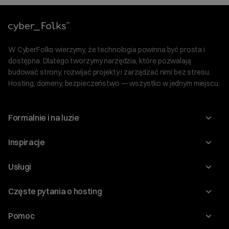
W CyberFolks wierzymy, że technologia powinna być prosta i
dostępna. Dlatego tworzymy narzędzia, które pozwalają
budować strony, rozwijać projekty i zarządzać nimi bez stresu.
Hosting, domeny, bezpieczeństwo — wszystko w jednym miejscu.
Formalnie i na luzie
O nas
Inspiracje
Relacje inwestorskie
Blog
Usługi
Program Korzyści dla Inwestorów
Słownik IT
Domeny
Regulaminy i specyfikacje
Częste pytania o hosting
WordPress
Certyfikaty SSL
Raporty i dokumenty
Jak przenieść stronę?
Audyt stron
Pomoc
Hosting www
Cennik domen