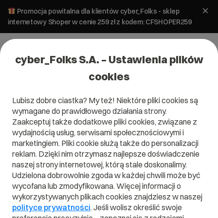
Promocja powitalna dla klientów cyber_Folks - sklep
internetowy Shoper w cenie 259 zł z kodem: CFSHOPER259
cyber_Folks S.A. – Ustawienia plików
cookies
Lubisz dobre ciastka? My też! Niektóre pliki cookies są
#http/2
wymagane do prawidłowego działania strony.
Zaakceptuj także dodatkowe pliki cookies, związane z
wydajnością usług, serwisami społecznościowymi i
marketingiem. Pliki cookie służą także do personalizacji
reklam. Dzięki nim otrzymasz najlepsze doświadczenie
naszej strony internetowej, którą stale doskonalimy.
Udzielona dobrowolnie zgoda w każdej chwili może być
wycofana lub zmodyfikowana. Więcej informacji o
wykorzystywanych plikach cookies znajdziesz w naszej
polityce prywatności
. Jeśli wolisz określić swoje