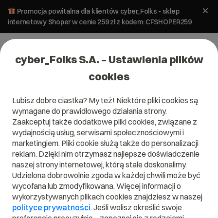
Promocja powitalna dla klientów cyber_Folks - sklep
internetowy Shoper w cenie 259 zł z kodem: CFSHOPER259
cyber_Folks S.A. – Ustawienia plików
cookies
Lubisz dobre ciastka? My też! Niektóre pliki cookies są
#hosting prestashop
wymagane do prawidłowego działania strony.
Zaakceptuj także dodatkowe pliki cookies, związane z
wydajnością usług, serwisami społecznościowymi i
marketingiem. Pliki cookie służą także do personalizacji
reklam. Dzięki nim otrzymasz najlepsze doświadczenie
naszej strony internetowej, którą stale doskonalimy.
Udzielona dobrowolnie zgoda w każdej chwili może być
wycofana lub zmodyfikowana. Więcej informacji o
wykorzystywanych plikach cookies znajdziesz w naszej
polityce prywatności
. Jeśli wolisz określić swoje