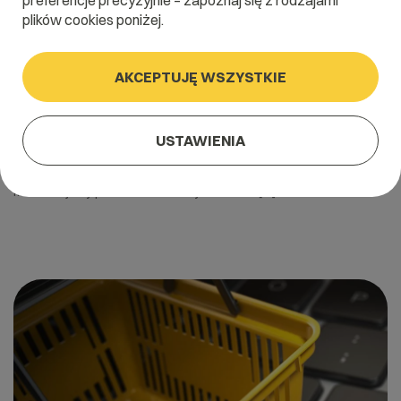
preferencje precyzyjnie – zapoznaj się z rodzajami
plików cookies poniżej.
AKCEPTUJĘ WSZYSTKIE
15 września 2022
PrestaShop w Polsce w sierpniu 2022
USTAWIENIA
PrestaShop to kolejny element naszego cyklicznego badania.
Jako jeden z wiodących operatorów hostingu stale
monitorujemy ponad dwa miliony domen w […]