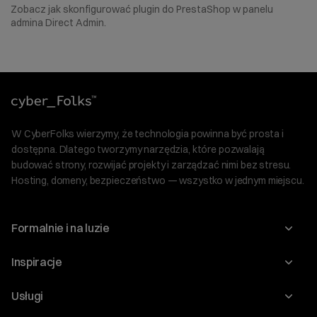
Zobacz jak skonfigurować plugin do PrestaShop w panelu
admina Direct Admin.
W CyberFolks wierzymy, że technologia powinna być prosta i
dostępna. Dlatego tworzymy narzędzia, które pozwalają
budować strony, rozwijać projekty i zarządzać nimi bez stresu.
Hosting, domeny, bezpieczeństwo — wszystko w jednym miejscu.
Formalnie i na luzie
O nas
Inspiracje
Relacje inwestorskie
Blog
Usługi
Program Korzyści dla Inwestorów
Słownik IT