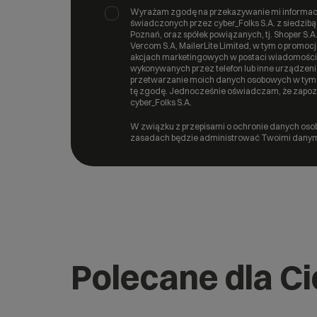
Wyrażam zgodę na przekazywanie mi informacj
świadczonych przez cyber_Folks S.A. z siedzibą
Poznań, oraz spółek powiązanych, tj. Shoper S.A., 
Vercom S.A, MailerLite Limited, w tym o promo
akcjach marketingowych w postaci wiadomości 
wykonywanych przez telefon lub inne urządzeni
przetwarzanie moich danych osobowych w tym c
tę zgodę. Jednocześnie oświadczam, że zapozn
cyber_Folks S.A.
W związku z przepisami o ochronie danych osob
zasadach będzie administrować Twoimi danym
Polecane dla Ci