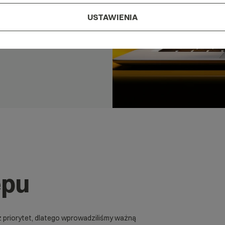
USTAWIENIA
ępu
priorytet, dlatego wprowadziliśmy ważną