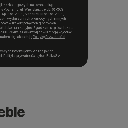
i marketingowych na temat usług
 w Poznaniu, ul. Wierzbięcice 1B, 61-569
Apilo sp. z o.o., Sempire Europe sp. z o.o.,
cjach, wydarzeniach promocyjnych i innych
oraz w trakcie połączeń głosowych
e telekomunikacyjne. Zgadzam się również, na
elu. Wiem, że w każdej chwili mogę wycofać
ałem się i akceptuję
Politykę Prywatności
owych informujemy kto i na jakich
i:
Polityka prywatności
cyber_Folks S.A.
ebie