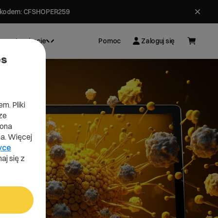
ł z kodem: CFSHOPER259
Inspiracje
Pomoc
Zaloguj się
es
m. Pliki
ze
lona
a. Więcej
yce
aj się z