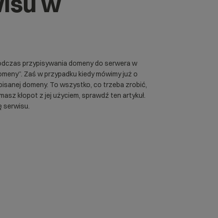
wisu w
 Podczas przypisywania domeny do serwera w
omeny”. Zaś w przypadku kiedy mówimy już o
pisanej domeny. To wszystko, co trzeba zrobić,
i masz kłopot z jej użyciem, sprawdź
ten
artykuł.
ę serwisu.