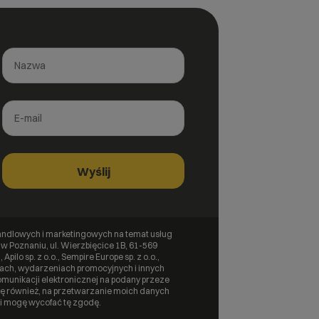
ndlowych i marketingowych na temat usług
 w Poznaniu, ul. Wierzbięcice 1B, 61-569
Apilo sp. z o.o., Sempire Europe sp. z o.o.,
cjach, wydarzeniach promocyjnych i innych
unikacji elektronicznej na podany przeze
ię również, na przetwarzanie moich danych
li mogę wycofać tę zgodę.