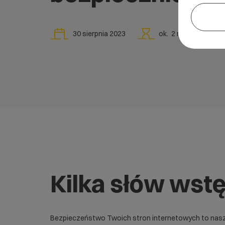
30 sierpnia 2023
ok.
2
min
Kilka słów wst
Bezpieczeństwo Twoich stron internetowych to nasz 