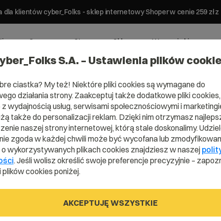
 dla klientów cyber_Folks - sklep internetowy Shoper w cenie 259 z
ting
Serwery
Strony
Sklepy
Wsparcie biznesowe
yber_Folks S.A. – Ustawienia plików cooki
bre ciastka? My też! Niektóre pliki cookies są wymagane do
ego działania strony. Zaakceptuj także dodatkowe pliki cookies,
z wydajnością usług, serwisami społecznościowymi i marketingie
użą także do personalizacji reklam. Dzięki nim otrzymasz najleps
enie naszej strony internetowej, którą stale doskonalimy. Udzie
ie zgoda w każdej chwili może być wycofana lub zmodyfikowan
isu.
i o wykorzystywanych plikach cookies znajdziesz w naszej
polit
ości
. Jeśli wolisz określić swoje preferencje precyzyjnie – zapozn
 plików cookies poniżej.
AKCEPTUJĘ WSZYSTKIE
.