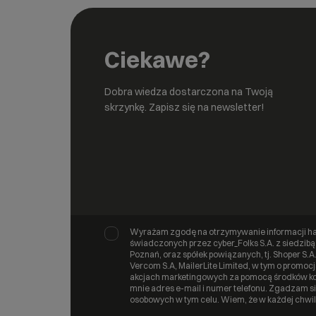
Ciekawe?
Dobra wiedza dostarczona na Twoją
skrzynkę. Zapisz się na newsletter!
Wyrażam zgodę na otrzymywanie informacji ha
świadczonych przez cyber_Folks S.A. z siedzibą
Poznań, oraz spółek powiązanych, tj. Shoper S.A., 
Vercom S.A, MailerLite Limited, w tym o promo
akcjach marketingowych za pomocą środków kom
mnie adres e-mail i numer telefonu. Zgadzam s
osobowych w tym celu. Wiem, że w każdej chwi