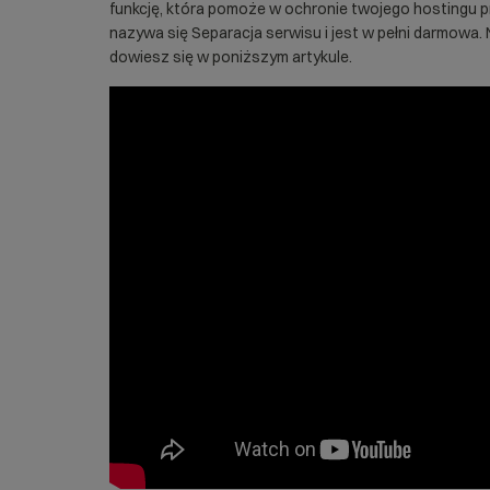
funkcję, która pomoże w ochronie twojego hostingu p
nazywa się Separacja serwisu i jest w pełni darmowa.
dowiesz się w poniższym artykule.