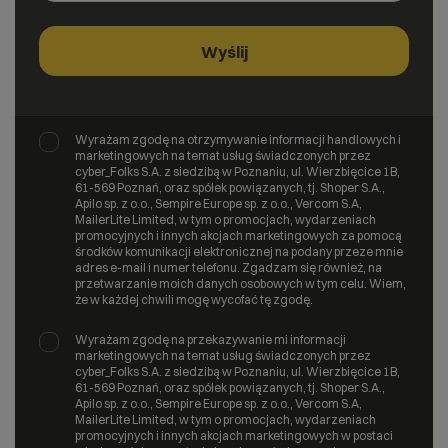
Wyrażam zgodę na otrzymywanie informacji handlowych i
marketingowych na temat usług świadczonych przez
cyber_Folks S.A. z siedzibą w Poznaniu, ul. Wierzbięcice 1B,
61-569 Poznań, oraz spółek powiązanych, tj. Shoper S.A.,
Apilo sp. z o.o., Sempire Europe sp. z o.o., Vercom S.A,
MailerLite Limited, w tym o promocjach, wydarzeniach
promocyjnych i innych akcjach marketingowych za pomocą
środków komunikacji elektronicznej na podany przeze mnie
adres e-mail i numer telefonu. Zgadzam się również, na
przetwarzanie moich danych osobowych w tym celu. Wiem,
że w każdej chwili mogę wycofać tę zgodę.
Wyrażam zgodę na przekazywanie mi informacji
marketingowych na temat usług świadczonych przez
cyber_Folks S.A. z siedzibą w Poznaniu, ul. Wierzbięcice 1B,
61-569 Poznań, oraz spółek powiązanych, tj. Shoper S.A.,
Apilo sp. z o.o., Sempire Europe sp. z o.o., Vercom S.A,
MailerLite Limited, w tym o promocjach, wydarzeniach
promocyjnych i innych akcjach marketingowych w postaci