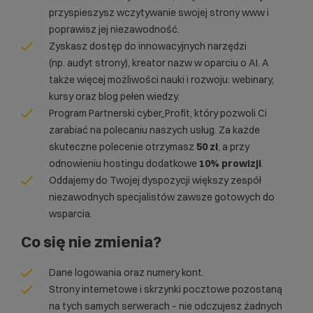
przyspieszysz wczytywanie swojej strony www i
poprawisz jej niezawodność.
Zyskasz dostęp do innowacyjnych narzędzi
(np.
audyt strony
),
kreator nazw
w oparciu o AI. A
także więcej możliwości nauki i rozwoju:
webinary
,
kursy oraz
blog
pełen wiedzy.
Program Partnerski cyber_Profit
, który pozwoli Ci
zarabiać na polecaniu naszych usług. Za każde
skuteczne polecenie otrzymasz
50 zł
, a przy
odnowieniu hostingu dodatkowe
10% prowizji
.
Oddajemy do Twojej dyspozycji większy zespół
niezawodnych specjalistów zawsze gotowych do
wsparcia.
Co się nie zmienia?
Dane logowania oraz numery kont.
Strony internetowe i skrzynki pocztowe pozostaną
na tych samych serwerach – nie odczujesz żadnych