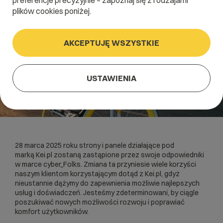
preferencje precyzyjnie – zapoznaj się z rodzajami
plików cookies poniżej.
AKCEPTUJĘ WSZYSTKIE
USTAWIENIA
28 marca 2025 roku strony i panele działające pod
marką Kei.pl zostaną zastąpione przez swoje odpowiedniki
w marce cyber_Folks. Zmiana ta przyniesie wiele korzyści
naszym klientom korzystającym dotąd z Kei.pl, gdyż
nieustannie dążymy do zapewnienia możliwie najlepszych
usług i doświadczeń. Jesteśmy zdeterminowani, by ciągle
poszukiwać nowych możliwości rozwoju i poprawiać
komfort użytkowników.