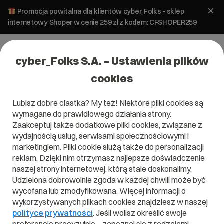
Promocja powitalna dla klientów cyber_Folks - sklep
internetowy Shoper w cenie 259 zł z kodem: CFSHOPER259
cyber_Folks S.A. – Ustawienia plików
cookies
Lubisz dobre ciastka? My też! Niektóre pliki cookies są
Hosting
wymagane do prawidłowego działania strony.
Połączenie marek Kei.pl i
Zaakceptuj także dodatkowe pliki cookies, związane z
cyber_Folks
wydajnością usług, serwisami społecznościowymi i
marketingiem. Pliki cookie służą także do personalizacji
reklam. Dzięki nim otrzymasz najlepsze doświadczenie
30 czerwca 2026
ok.
2
min
naszej strony internetowej, którą stale doskonalimy.
Udzielona dobrowolnie zgoda w każdej chwili może być
wycofana lub zmodyfikowana. Więcej informacji o
wykorzystywanych plikach cookies znajdziesz w naszej
polityce prywatności
. Jeśli wolisz określić swoje