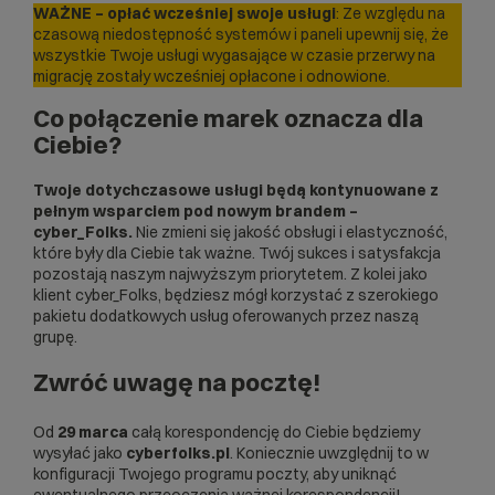
WAŻNE – opłać wcześniej swoje usługi
: Ze względu na
czasową niedostępność systemów i paneli upewnij się, że
wszystkie Twoje usługi wygasające w czasie przerwy na
migrację zostały wcześniej opłacone i odnowione.
Co połączenie marek oznacza dla
Ciebie?
Twoje dotychczasowe usługi będą kontynuowane z
pełnym wsparciem pod nowym brandem –
cyber_Folks.
Nie zmieni się jakość obsługi i elastyczność,
które były dla Ciebie tak ważne. Twój sukces i satysfakcja
pozostają naszym najwyższym priorytetem. Z kolei jako
klient cyber_Folks, będziesz mógł korzystać z szerokiego
pakietu dodatkowych usług oferowanych przez naszą
grupę.
Zwróć uwagę na pocztę!
Od
29 marca
całą korespondencję do Ciebie będziemy
wysyłać jako
cyberfolks.pl
. Koniecznie uwzględnij to w
konfiguracji Twojego programu poczty, aby uniknąć
ewentualnego przeoczenia ważnej korespondencji!