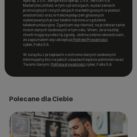
Apilo sp. z o.o., Sempire Europe sp. z o.o., Vercom S.A,
MailerLite Limited, w tym o promocjach, wydarzeniach
promocyjnych i innych akcjach marketingowych w postaci
wiadomości oraz w trakcie połączeń głosowych
wykonywanych przez telefon lub inne urządzenie
telekomunikacyjne. Zgadzam się również, na przetwarzanie
moich danych osobowych w tym celu. Wiem, że w każdej
chwili mogę wycofać tę zgodę. Jednocześnie oświadczam,
że zapoznałem się i akceptuję
Politykę Prywatności
cyber_Folks S.A.
W związku z przepisami o ochronie danych osobowych
informujemy kto i na jakich zasadach będzie administrować
Twoimi danymi:
Polityka prywatności
cyber_Folks S.A.
Polecane dla Ciebie