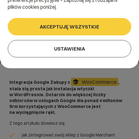
preferencje precyzyjnie – zapoznaj się z rodzajami
plików cookies poniżej.
AKCEPTUJĘ WSZYSTKIE
USTAWIENIA
WooCommerce
Integracja Google Zakupy z
,
stała się prosta jak instalacja wtyczki
w WordPressie. Dotarcie do większej liczby
odbiorców w usługach Google dla ponad 4 milionów
firm korzystających z WooCommerce jest
na wyciągnięcie ręki.
Z tego artykułu dowiesz się:
jak zintegrować swój sklep z Google Merchant