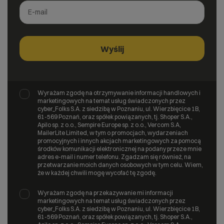
Wyrażam zgodę na otrzymywanie informacji handlowych i
marketingowych na temat usług świadczonych przez
cyber_Folks S.A. z siedzibą w Poznaniu, ul. Wierzbięcice 1B,
61-569 Poznań, oraz spółek powiązanych, tj. Shoper S.A.,
Apilo sp. z o.o., Sempire Europe sp. z o.o., Vercom S.A,
MailerLite Limited, w tym o promocjach, wydarzeniach
promocyjnych i innych akcjach marketingowych za pomocą
środków komunikacji elektronicznej na podany przeze mnie
adres e-mail i numer telefonu. Zgadzam się również, na
przetwarzanie moich danych osobowych w tym celu. Wiem,
że w każdej chwili mogę wycofać tę zgodę.
Wyrażam zgodę na przekazywanie mi informacji
marketingowych na temat usług świadczonych przez
cyber_Folks S.A. z siedzibą w Poznaniu, ul. Wierzbięcice 1B,
61-569 Poznań, oraz spółek powiązanych, tj. Shoper S.A.,