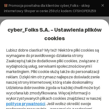
Promocja powitalna dla klientów cyber_Folks - sklep
internetowy Shoper w cenie 259 zł z kodem: CFSHOPER259
cyber_Folks S.A. – Ustawienia plików
cookies
Lubisz dobre ciastka? My też! Niektóre pliki cookies są
Hosting
wymagane do prawidłowego działania strony.
Integracja WooCommerce z Google
Zaakceptuj także dodatkowe pliki cookies, związane z
Zakupy prosta jak nigdy dotąd
wydajnością usług, serwisami społecznościowymi i
marketingiem. Pliki cookie służą także do personalizacji
reklam. Dzięki nim otrzymasz najlepsze doświadczenie
7 marca 2025
ok.
2
min
naszej strony internetowej, którą stale doskonalimy.
Udzielona dobrowolnie zgoda w każdej chwili może być
wycofana lub zmodyfikowana. Więcej informacji o
wykorzystywanych plikach cookies znajdziesz w naszej
polityce prywatności
. Jeśli wolisz określić swoje