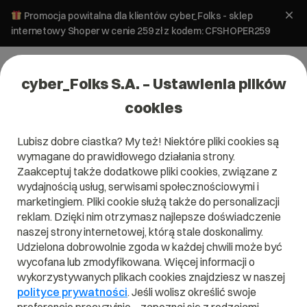
Promocja powitalna dla klientów cyber_Folks - sklep
internetowy Shoper w cenie 259 zł z kodem: CFSHOPER259
cyber_Folks S.A. – Ustawienia plików
cookies
Lubisz dobre ciastka? My też! Niektóre pliki cookies są
Tworzenie stron
WordPress
wymagane do prawidłowego działania strony.
Jak usunąć motyw z WordPressa?
Zaakceptuj także dodatkowe pliki cookies, związane z
wydajnością usług, serwisami społecznościowymi i
marketingiem. Pliki cookie służą także do personalizacji
13 października 2023
ok.
5
min
reklam. Dzięki nim otrzymasz najlepsze doświadczenie
naszej strony internetowej, którą stale doskonalimy.
Udzielona dobrowolnie zgoda w każdej chwili może być
wycofana lub zmodyfikowana. Więcej informacji o
wykorzystywanych plikach cookies znajdziesz w naszej
polityce prywatności
. Jeśli wolisz określić swoje