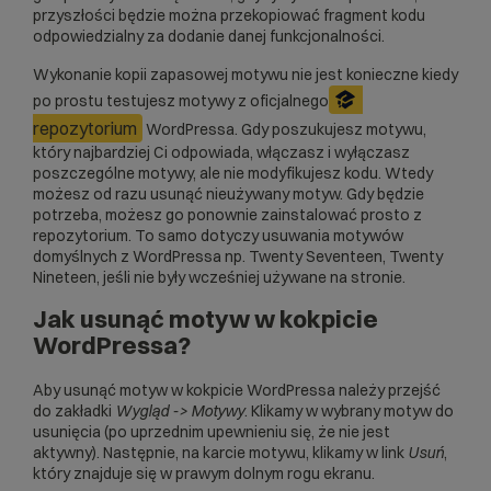
przyszłości będzie można przekopiować fragment kodu
odpowiedzialny za dodanie danej funkcjonalności.
Wykonanie kopii zapasowej motywu nie jest konieczne kiedy
po prostu testujesz motywy z oficjalnego
repozytorium
WordPressa. Gdy poszukujesz motywu,
który najbardziej Ci odpowiada, włączasz i wyłączasz
poszczególne motywy, ale nie modyfikujesz kodu. Wtedy
możesz od razu usunąć nieużywany motyw. Gdy będzie
potrzeba, możesz go ponownie zainstalować prosto z
repozytorium. To samo dotyczy usuwania motywów
domyślnych z WordPressa np. Twenty Seventeen, Twenty
Nineteen, jeśli nie były wcześniej używane na stronie.
Jak usunąć motyw w kokpicie
WordPressa?
Aby usunąć motyw w kokpicie WordPressa należy przejść
do zakładki
Wygląd -> Motywy
. Klikamy w wybrany motyw do
usunięcia (po uprzednim upewnieniu się, że nie jest
aktywny). Następnie, na karcie motywu, klikamy w link
Usuń
,
który znajduje się w prawym dolnym rogu ekranu.