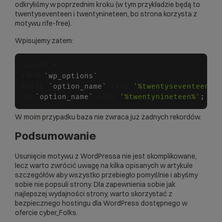
odkryliśmy w poprzednim kroku (w tym przykładzie będą to
twentyseventeen i twentynineteen, bo strona korzysta z
motywu rife-free).
Wpisujemy zatem:
SELECT * 

FROM 
`
wp_options
`
WHERE 
`
option_name
`
 LIKE 
'%twentyseventeen%'
OR 
`
option_name
`
 LIKE 
'%twentynineteen%'
;
W moim przypadku baza nie zwraca już żadnych rekordów.
Podsumowanie
Usunięcie motywu z WordPressa nie jest skomplikowane,
lecz warto zwrócić uwagę na kilka opisanych w artykule
szczegółów aby wszystko przebiegło pomyślnie i abyśmy
sobie nie popsuli strony. Dla zapewnienia sobie jak
najlepszej wydajności strony, warto skorzystać z
bezpiecznego
hostingu dla WordPress
dostępnego w
ofercie cyber_Folks.