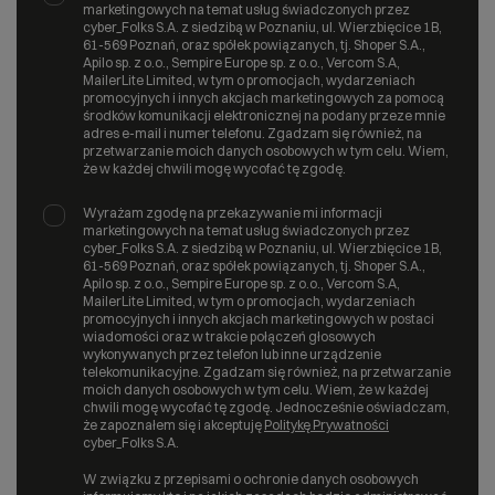
marketingowych na temat usług świadczonych przez
cyber_Folks S.A. z siedzibą w Poznaniu, ul. Wierzbięcice 1B,
61-569 Poznań, oraz spółek powiązanych, tj. Shoper S.A.,
Apilo sp. z o.o., Sempire Europe sp. z o.o., Vercom S.A,
MailerLite Limited, w tym o promocjach, wydarzeniach
promocyjnych i innych akcjach marketingowych za pomocą
środków komunikacji elektronicznej na podany przeze mnie
adres e-mail i numer telefonu. Zgadzam się również, na
przetwarzanie moich danych osobowych w tym celu. Wiem,
że w każdej chwili mogę wycofać tę zgodę.
Wyrażam zgodę na przekazywanie mi informacji
marketingowych na temat usług świadczonych przez
cyber_Folks S.A. z siedzibą w Poznaniu, ul. Wierzbięcice 1B,
61-569 Poznań, oraz spółek powiązanych, tj. Shoper S.A.,
Apilo sp. z o.o., Sempire Europe sp. z o.o., Vercom S.A,
MailerLite Limited, w tym o promocjach, wydarzeniach
promocyjnych i innych akcjach marketingowych w postaci
wiadomości oraz w trakcie połączeń głosowych
wykonywanych przez telefon lub inne urządzenie
telekomunikacyjne. Zgadzam się również, na przetwarzanie
moich danych osobowych w tym celu. Wiem, że w każdej
chwili mogę wycofać tę zgodę. Jednocześnie oświadczam,
że zapoznałem się i akceptuję
Politykę Prywatności
cyber_Folks S.A.
W związku z przepisami o ochronie danych osobowych