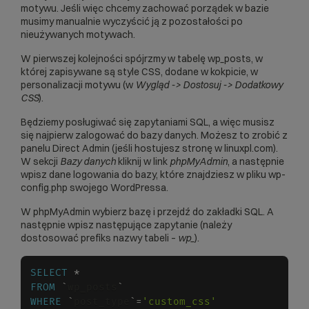
motywu. Jeśli więc chcemy zachować porządek w bazie
musimy manualnie wyczyścić ją z pozostałości po
nieużywanych motywach.
W pierwszej kolejności spójrzmy w tabelę wp_posts, w
której zapisywane są style CSS, dodane w kokpicie, w
personalizacji motywu (w
Wygląd -> Dostosuj -> Dodatkowy
CSS
).
Będziemy posługiwać się zapytaniami SQL, a więc musisz
się najpierw zalogować do bazy danych. Możesz to zrobić z
panelu Direct Admin (jeśli hostujesz stronę w linuxpl.com).
W sekcji
Bazy danych
kliknij w link
phpMyAdmin
, a następnie
wpisz dane logowania do bazy, które znajdziesz w pliku wp-
config.php swojego WordPressa.
W phpMyAdmin wybierz bazę i przejdź do zakładki SQL. A
następnie wpisz następujące zapytanie (należy
dostosować prefiks nazwy tabeli –
wp_
).
SELECT
*
FROM
`
wp_posts
`
WHERE
`
post_type
`
=
'custom_css'