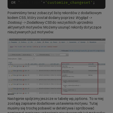
OR
`
post_type
`
=
'customize_changeset'
;
Powinniśmy teraz zobaczyć listę rekordów z dodatkowym
kodem CSS, który został dodany poprzez
Wygląd ->
Dostosuj
-> Dodatkowy CSS
do wszystkich uprzednio
aktywnych motywów. Możemy usunąć rekordy dotyczące
nieużywanych już motywów.
Następnie spójrzmy jeszcze w tabelę wp_options. To w niej
zostają zapisane dodatkowe ustawienia motywu. Tutaj
musimy się trochę pobawić w detektywa i spróbować
namierzyć zapisane ustawienia nieużywanych już motywów.