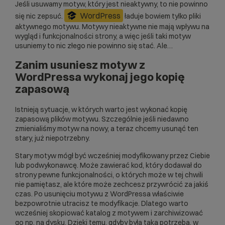
Jeśli usuwamy motyw, który jest nieaktywny, to nie powinno
WordPress
się nic zepsuć.
ładuje bowiem tylko pliki
aktywnego motywu. Motywy nieaktywne nie mają wpływu na
wygląd i funkcjonalności strony, a więc jeśli taki motyw
usuniemy to nic złego nie powinno się stać. Ale…
Zanim usuniesz motyw z
WordPressa wykonaj jego kopię
zapasową
Istnieją sytuacje, w których warto jest wykonać kopię
zapasową plików motywu. Szczególnie jeśli niedawno
zmienialiśmy motyw na nowy, a teraz chcemy usunąć ten
stary, już niepotrzebny.
Stary motyw mógł być wcześniej modyfikowany przez Ciebie
lub podwykonawcę. Może zawierać kod, który dodawał do
strony pewne funkcjonalności, o których może w tej chwili
nie pamiętasz, ale które może zechcesz przywrócić za jakiś
czas. Po usunięciu motywu z
WordPressa
właściwie
bezpowrotnie utracisz te modyfikacje. Dlatego warto
wcześniej skopiować katalog z motywem i zarchiwizować
go np. na dysku. Dzięki temu, gdyby była taka potrzeba, w