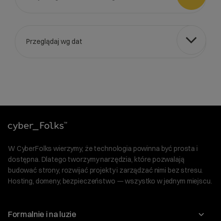
Przeglądaj wg dat
Wybierz gotową listę. Użyj spacji, aby otworzyć.
Naciśnij spację, aby otworzyć listę, klawisze strzałek, aby nawi
W CyberFolks wierzymy, że technologia powinna być prosta i
dostępna. Dlatego tworzymy narzędzia, które pozwalają
budować strony, rozwijać projekty i zarządzać nimi bez stresu.
Hosting, domeny, bezpieczeństwo — wszystko w jednym miejscu.
Formalnie i na luzie