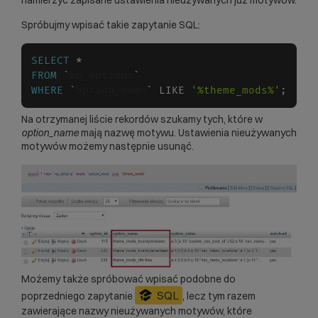
Spróbujmy wpisać takie zapytanie SQL:
SELECT
*
FROM
`
wp_options
`
WHERE
`
option_name
`
LIKE
'%theme_mods%'
;
Na otrzymanej liście rekordów szukamy tych, które w
option_name
mają nazwę motywu. Ustawienia nieużywanych
motywów możemy następnie usunąć.
Możemy także spróbować wpisać podobne do
SQL
poprzedniego zapytanie
, lecz tym razem
zawierające nazwy nieużywanych motywów, które