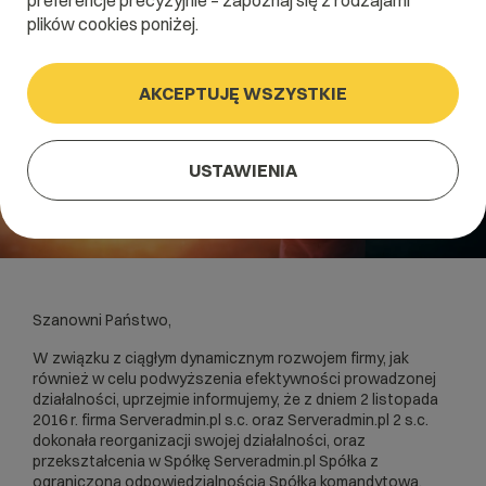
preferencje precyzyjnie – zapoznaj się z rodzajami
plików cookies poniżej.
AKCEPTUJĘ WSZYSTKIE
USTAWIENIA
Szanowni Państwo,
W związku z ciągłym dynamicznym rozwojem firmy, jak
również w celu podwyższenia efektywności prowadzonej
działalności, uprzejmie informujemy, że z dniem 2 listopada
2016 r. firma Serveradmin.pl s.c. oraz Serveradmin.pl 2 s.c.
dokonała reorganizacji swojej działalności, oraz
przekształcenia w Spółkę Serveradmin.pl Spółka z
ograniczoną odpowiedzialnością Spółka komandytowa.