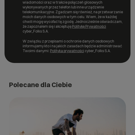
wiadomości oraz w trakcie połączeń głosowych
wykonywanych przez telefon lub inne urządzenie
telekomunikacyjne. Zgadzam się również, na przetwarzanie
moich danych osobowych w tym celu. Wiem, że w każdej
chwili mogę wycofać tę zgodę. Jednocześnie oświadczam,
że zapoznałem się i akceptuję
Politykę Prywatności
cyber_Folks S.A.
W związku z przepisami o ochronie danych osobowych
informujemy kto i na jakich zasadach będzie administrować
Twoimi danymi:
Polityka prywatności
cyber_Folks S.A.
Polecane dla Ciebie