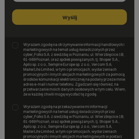
Wyrażam zgodę na otrzymywanie informacji handlowych i
marketingowych na temat usług świadczonych przez
cyber_Folks S.A. z siedzibą w Poznaniu, ul. Wierzbięcice 1B,
61-569 Poznań, oraz spółek powiązanych, tj. Shoper S.A.,
Apilo sp. z o.o., Sempire Europe sp. z o.o., Vercom S.A,
MailerLite Limited, w tym o promocjach, wydarzeniach
promocyjnych i innych akcjach marketingowych za pomocą
środków komunikacji elektronicznej na podany przeze mnie
adres e-mail i numer telefonu. Zgadzam się również, na
przetwarzanie moich danych osobowych w tym celu. Wiem,
że w każdej chwili mogę wycofać tę zgodę.
Wyrażam zgodę na przekazywanie mi informacji
marketingowych na temat usług świadczonych przez
cyber_Folks S.A. z siedzibą w Poznaniu, ul. Wierzbięcice 1B,
61-569 Poznań, oraz spółek powiązanych, tj. Shoper S.A.,
Apilo sp. z o.o., Sempire Europe sp. z o.o., Vercom S.A,
MailerLite Limited, w tym o promocjach, wydarzeniach
promocyjnych i innych akcjach marketingowych w postaci