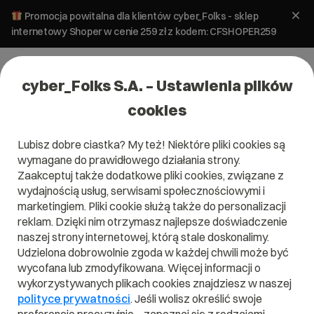
Promocja powitalna dla klientów cyber_Folks - sklep
internetowy Shoper w cenie 259 zł z kodem: CFSHOPER259
cyber_Folks S.A. – Ustawienia plików
cookies
Lubisz dobre ciastka? My też! Niektóre pliki cookies są
Aktualności
wymagane do prawidłowego działania strony.
Informacja o przekształceniu
Zaakceptuj także dodatkowe pliki cookies, związane z
wydajnością usług, serwisami społecznościowymi i
marketingiem. Pliki cookie służą także do personalizacji
1 kwietnia 2020
ok.
< 1
minuta
reklam. Dzięki nim otrzymasz najlepsze doświadczenie
naszej strony internetowej, którą stale doskonalimy.
Udzielona dobrowolnie zgoda w każdej chwili może być
wycofana lub zmodyfikowana. Więcej informacji o
wykorzystywanych plikach cookies znajdziesz w naszej
polityce prywatności
. Jeśli wolisz określić swoje