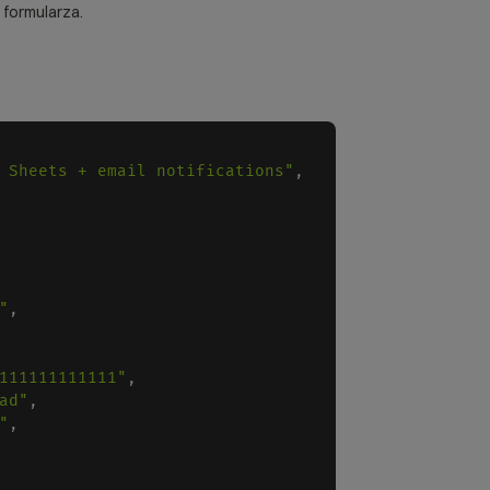
 formularza.
 Sheets + email notifications"
,
"
,
111111111111"
,
ad"
,
"
,