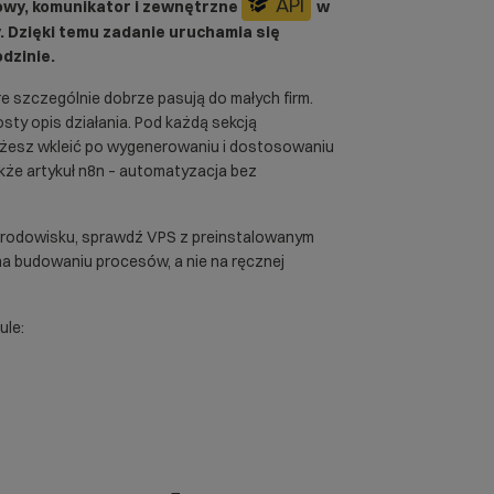
API
owy, komunikator i zewnętrzne
w
. Dzięki temu zadanie uruchamia się
dzinie.
e szczególnie dobrze pasują do małych firm.
sty opis działania. Pod każdą sekcją
możesz wkleić po wygenerowaniu i dostosowaniu
kże artykuł
n8n – automatyzacja bez
środowisku, sprawdź
VPS z preinstalowanym
na budowaniu procesów, a nie na ręcznej
ule: