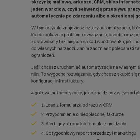
skrzynkę mailową, arkusze, CRM, sklep internet
jeden workflow, czyli sekwencję przepływu pracy
automatycznie po zdarzeniu albo o określonej go
W tym artykule znajdziesz cztery automatyzacje, któr
Każda pokazuje problem, rozwiązanie, benefit oraz pro
zostawiliśmy też miejsce na kod workflow n8n, jaki 
do własnych narzędzi. Zanim zaczniesz polecam Ci ta
ograniczeń
.
Jeśli chcesz uruchamiać automatyzacje na własnym 
n8n
. To wygodne rozwiązanie, gdy chcesz skupić się 
konfiguracji infrastruktury.
4 gotowe automatyzacje, jakie znajdziesz w tym artyk
1. Lead z formularza od razu w CRM
2. Przypomnienie o nieopłaconej fakturze
3. Alert, gdy strona lub formularz nie działa
4. Cotygodniowy raport sprzedaży i marketingu