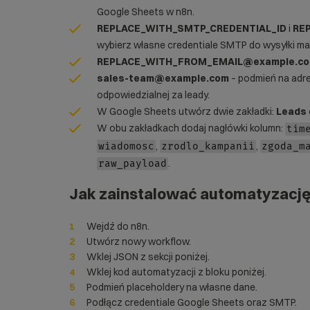
Google Sheets w n8n.
REPLACE_WITH_SMTP_CREDENTIAL_ID
i
RE
wybierz własne credentiale SMTP do wysyłki mail
REPLACE_WITH_FROM_EMAIL@example.c
sales-team@example.com
– podmień na adre
odpowiedzialnej za leady.
W Google Sheets utwórz dwie zakładki:
Leads
W obu zakładkach dodaj nagłówki kolumn:
tim
,
,
wiadomosc
zrodlo_kampanii
zgoda_m
.
raw_payload
Jak zainstalować automatyzacj
Wejdź do n8n.
Utwórz nowy workflow.
Wklej JSON z sekcji poniżej.
Wklej kod automatyzacji z bloku poniżej.
Podmień placeholdery na własne dane.
Podłącz credentiale Google Sheets oraz SMTP.