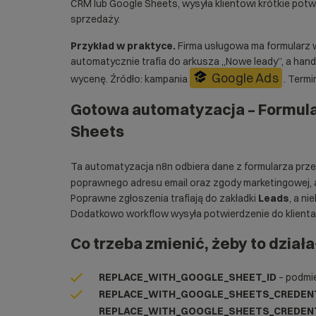
CRM lub Google Sheets, wysyła klientowi krótkie potwi
sprzedaży.
Przykład w praktyce.
Firma usługowa ma formularz wy
automatycznie trafia do arkusza „Nowe leady”, a ha
Google Ads
wycenę. Źródło: kampania
. Termi
Gotowa automatyzacja – Formula
Sheets
Ta automatyzacja n8n odbiera dane z formularza prz
poprawnego adresu email oraz zgody marketingowej, a
Poprawne zgłoszenia trafiają do zakładki
Leads
, a n
Dodatkowo workflow wysyła potwierdzenie do klienta
Co trzeba zmienić, żeby to działa
REPLACE_WITH_GOOGLE_SHEET_ID
– podmie
REPLACE_WITH_GOOGLE_SHEETS_CREDENT
REPLACE_WITH_GOOGLE_SHEETS_CREDEN