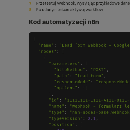
Przetestuj Webhook, wysyłając przykładowe dane
Po udanym teście aktywuj workflow.
Kod automatyzacji n8n
{

"name"
:
"Lead form webhook - Google
"nodes"
:
 [

    {

"parameters"
:
 {

"httpMethod"
:
"POST"
,
"path"
:
"lead-form"
,
"responseMode"
:
"responseNode
"options"
:
 {}

      }
,
"id"
:
"11111111-1111-4111-8111-
"name"
:
"Webhook - formularz le
"type"
:
"n8n-nodes-base.webhook
"typeVersion"
:
2.1
,
"position"
:
 [
