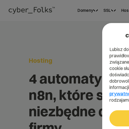
Domeny
SSL
Hos
c
Lubisz do
prawidłow
Hosting
związane 
cookie sł
4 automatyzac
doświadcz
dobrowoln
informacj
n8n, które są
prywatn
rodzajami
niezbędne dla 
firmy