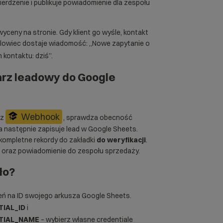
erdzenie i publikuje powiadomienie dla zespołu
ceny na stronie. Gdy klient go wyśle, kontakt
ndlowiec dostaje wiadomość: „Nowe zapytanie o
n kontaktu: dziś”.
rz leadowy do Google
Webhook
ez
, sprawdza obecność
 następnie zapisuje lead w Google Sheets.
iekompletne rekordy do zakładki
do weryfikacji
.
 oraz powiadomienie do zespołu sprzedaży.
ło?
ń na ID swojego arkusza Google Sheets.
IAL_ID
i
TIAL_NAME
– wybierz własne credentiale