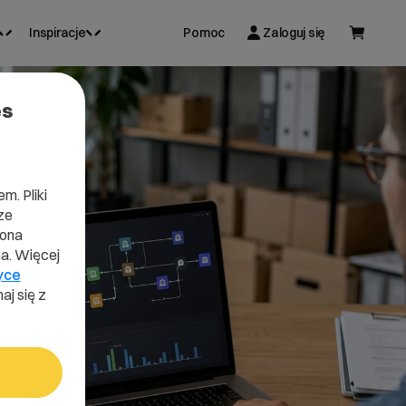
Inspiracje
Pomoc
Zaloguj się
es
m. Pliki
ze
lona
a. Więcej
yce
aj się z