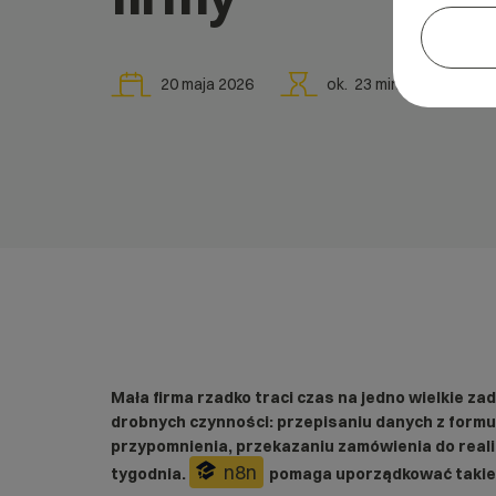
20 maja 2026
ok.
23
min
Mała firma rzadko traci czas na jedno wielkie za
drobnych czynności: przepisaniu danych z formu
przypomnienia, przekazaniu zamówienia do reali
n8n
tygodnia.
pomaga uporządkować takie 