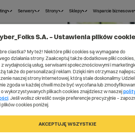
ting
Serwery
Strony
Sklepy
Wsparcie biznesowe
yber_Folks S.A. – Ustawienia plików cooki
bre ciastka? My też! Niektóre pliki cookies są wymagane do
ego działania strony. Zaakceptuj także dodatkowe pliki cookies,
z wydajnością usług, serwisami społecznościowymi i marketingie
użą także do personalizacji reklam. Dzięki nim otrzymasz najleps
je
enie naszej strony internetowej, którą stale doskonalimy. Udzie
ie zgoda w każdej chwili może być wycofana lub zmodyfikowan
i o wykorzystywanych plikach cookies znajdziesz w naszej
polit
ości
. Jeśli wolisz określić swoje preferencje precyzyjnie – zapozn
 plików cookies poniżej.
małej
AKCEPTUJĘ WSZYSTKIE