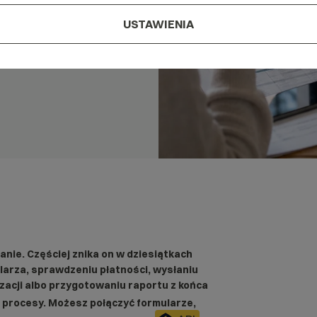
USTAWIENIA
danie. Częściej znika on w dziesiątkach
larza, sprawdzeniu płatności, wysłaniu
zacji albo przygotowaniu raportu z końca
procesy. Możesz połączyć formularze,