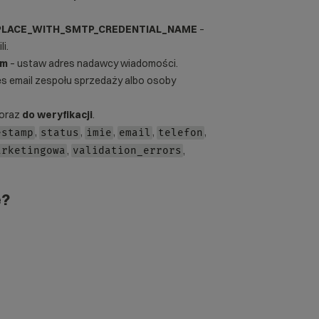
PLACE_WITH_SMTP_CREDENTIAL_NAME
–
i.
om
– ustaw adres nadawcy wiadomości.
s email zespołu sprzedaży albo osoby
oraz
do weryfikacji
.
,
,
,
,
,
estamp
status
imie
email
telefon
,
,
arketingowa
validation_errors
ę?