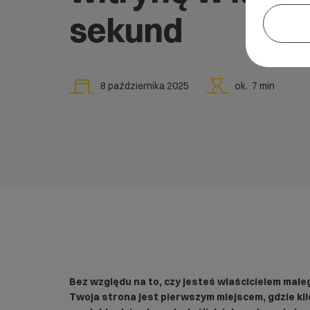
sekund
8 października 2025
ok.
7
min
Bez względu na to, czy jesteś właścicielem małe
Twoja strona jest pierwszym miejscem, gdzie kl