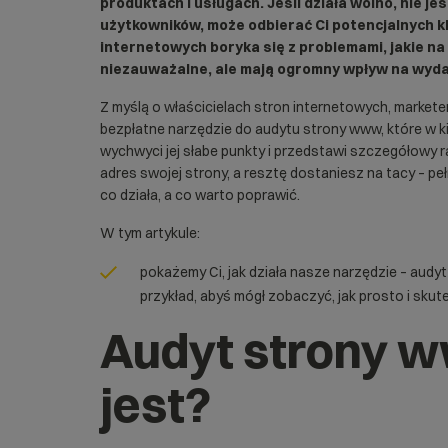
produktach i usługach. Jeśli działa wolno, nie j
użytkowników, może odbierać Ci potencjalnych kl
internetowych boryka się z problemami, jakie na
niezauważalne, ale mają ogromny wpływ na wydaj
Z myślą o właścicielach stron internetowych, markete
bezpłatne narzędzie do audytu strony www, które w kil
wychwyci jej słabe punkty i przedstawi szczegółowy r
adres swojej strony, a resztę dostaniesz na tacy – pe
co działa, a co warto poprawić.
W tym artykule:
pokażemy Ci, jak działa nasze narzędzie – aud
przykład, abyś mógł zobaczyć, jak prosto i sku
Audyt strony w
jest?