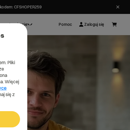
ł z kodem: CFSHOPER259
Inspiracje
Pomoc
Zaloguj się
es
m. Pliki
ze
lona
a. Więcej
yce
aj się z