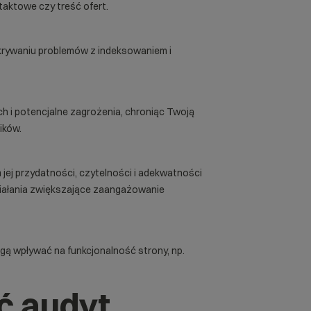
ntaktowe czy treść ofert.
krywaniu problemów z indeksowaniem i
 i potencjalne zagrożenia, chroniąc Twoją
ików.
 jej przydatności, czytelności i adekwatności
iałania zwiększające zaangażowanie
gą wpływać na funkcjonalność strony, np.
ć audyt