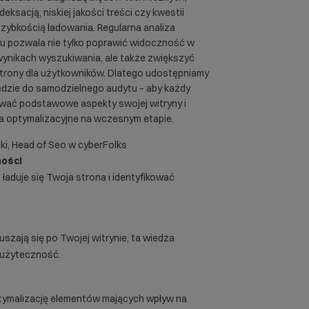
eksacją, niskiej jakości treści czy kwestii
zybkością ładowania. Regularna analiza
su pozwala nie tylko poprawić widoczność w
ynikach wyszukiwania, ale także zwiększyć
trony dla użytkowników. Dlatego udostępniamy
dzie do samodzielnego audytu – aby każdy
wać podstawowe aspekty swojej witryny i
ia optymalizacyjne na wczesnym etapie.
ki, Head of Seo w cyberFolks
ości
ładuje się Twoja strona i identyfikować
szają się po Twojej witrynie, ta wiedza
ć użyteczność.
tymalizację elementów mających wpływ na