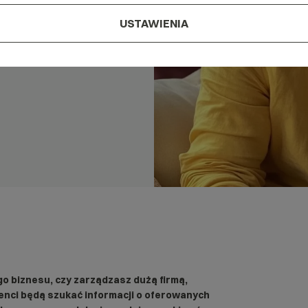
USTAWIENIA
go biznesu, czy zarządzasz dużą firmą,
ienci będą szukać informacji o oferowanych