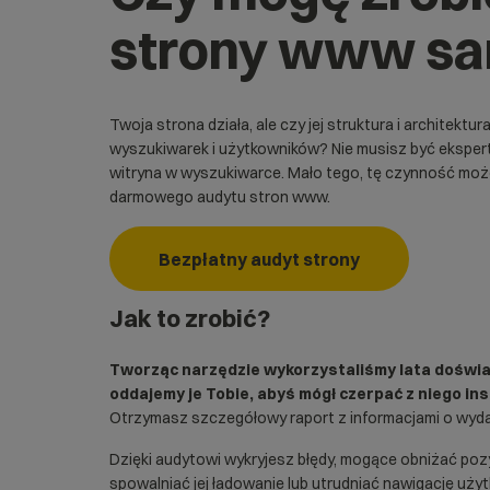
strony www sa
Twoja strona działa, ale czy jej struktura i architek
wyszukiwarek i użytkowników? Nie musisz być ekspert
witryna w wyszukiwarce. Mało tego, tę czynność mo
darmowego
audytu stron www.
Bezpłatny audyt strony
Jak to zrobić?
Tworząc narzędzie wykorzystaliśmy lata doświ
oddajemy je Tobie, abyś mógł czerpać z niego ins
Otrzymasz szczegółowy raport z informacjami o wydajn
Dzięki audytowi wykryjesz błędy, mogące obniżać poz
spowalniać jej ładowanie lub utrudniać nawigację uży