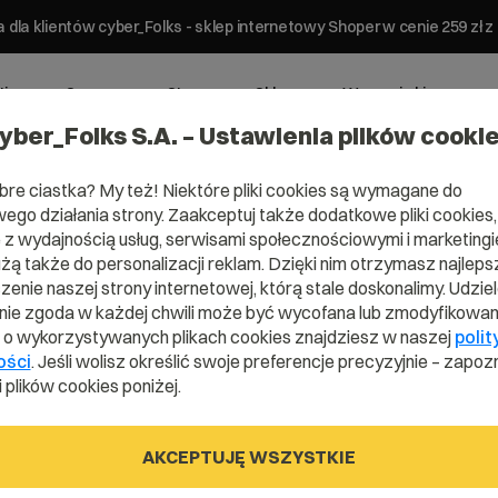
 dla klientów cyber_Folks - sklep internetowy Shoper w cenie 259 z
ting
Serwery
Strony
Sklepy
Wsparcie biznesowe
yber_Folks S.A. – Ustawienia plików cooki
bre ciastka? My też! Niektóre pliki cookies są wymagane do
ego działania strony. Zaakceptuj także dodatkowe pliki cookies,
z wydajnością usług, serwisami społecznościowymi i marketingie
użą także do personalizacji reklam. Dzięki nim otrzymasz najleps
enie naszej strony internetowej, którą stale doskonalimy. Udzie
ie zgoda w każdej chwili może być wycofana lub zmodyfikowan
www –
i o wykorzystywanych plikach cookies znajdziesz w naszej
polit
ości
. Jeśli wolisz określić swoje preferencje precyzyjnie – zapozn
 plików cookies poniżej.
AKCEPTUJĘ WSZYSTKIE