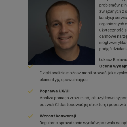
problemów z ind
związanych z s
kondycji serwi
organicznych w
użyteczność s
darmowe narzę
mógł zweryfiko
podjąć działan
Łukasz Bielaws
Ocena wydajn
Dzięki analizie możesz monitorować, jak szybko 
elementy ją spowalniające.
Poprawa UX/UI
Analiza pomaga zrozumieć, jak użytkownicy poru
pozwoli CI dostosować jej strukturę i poprawi
Wzrost konwersji
Regularne sprawdzanie wyników pozwala na op