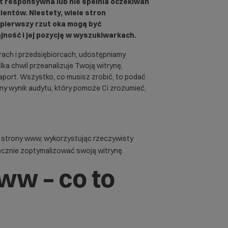
est responsywna lub nie spełnia oczekiwań
ientów. Niestety, wiele stron
 pierwszy rzut oka mogą być
ność i jej pozycję w wyszukiwarkach.
rach i przedsiębiorcach, udostępniamy
ka chwil przeanalizuje Twoją witrynę,
aport. Wszystko, co musisz zrobić, to podać
łny wynik audytu, który pomoże Ci zrozumieć,
yt strony www, wykorzystując rzeczywisty
tecznie zoptymalizować swoją witrynę.
ww – co to