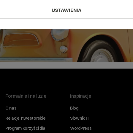
USTAWIENIA
Formalnie i na luzie
Inspiracje
O nas
Blog
Relacje inwestorskie
Słownik IT
Program Korzyści dla
WordPress