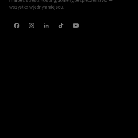
nimi bez stresu. Hosting, domeny, bezpieczeństwo —
wszystko w jednym miejscu.