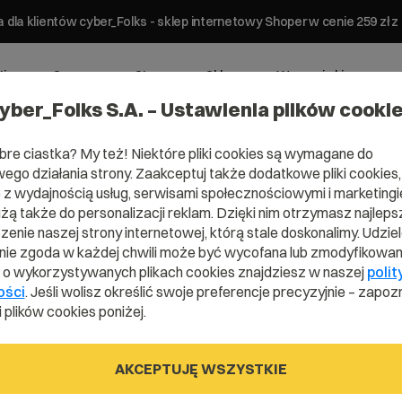
 dla klientów cyber_Folks - sklep internetowy Shoper w cenie 259 z
ting
Serwery
Strony
Sklepy
Wsparcie biznesowe
yber_Folks S.A. – Ustawienia plików cooki
bre ciastka? My też! Niektóre pliki cookies są wymagane do
ego działania strony. Zaakceptuj także dodatkowe pliki cookies,
z wydajnością usług, serwisami społecznościowymi i marketingie
użą także do personalizacji reklam. Dzięki nim otrzymasz najleps
enie naszej strony internetowej, którą stale doskonalimy. Udzie
ie zgoda w każdej chwili może być wycofana lub zmodyfikowan
i o wykorzystywanych plikach cookies znajdziesz w naszej
polit
ości
. Jeśli wolisz określić swoje preferencje precyzyjnie – zapozn
 plików cookies poniżej.
ona
AKCEPTUJĘ WSZYSTKIE