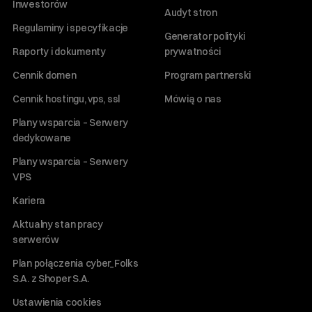
Inwestorów
Audyt stron
Regulaminy i specyfikacje
Generator polityki
Raporty i dokumenty
prywatności
Cennik domen
Program partnerski
Cennik hostingu, vps, ssl
Mówią o nas
Plany wsparcia – Serwery
dedykowane
Plany wsparcia – Serwery
VPS
Kariera
Aktualny stan pracy
serwerów
Plan połączenia cyber_Folks
S.A. z Shoper S.A.
Ustawienia cookies