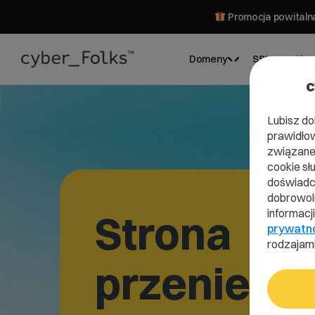
Promocja powitalna
Domeny
SSL
Hos
c
Lubisz do
prawidłow
związane 
cookie sł
doświadcz
dobrowoln
informacj
Strona
prywatn
rodzajami
przeniesi