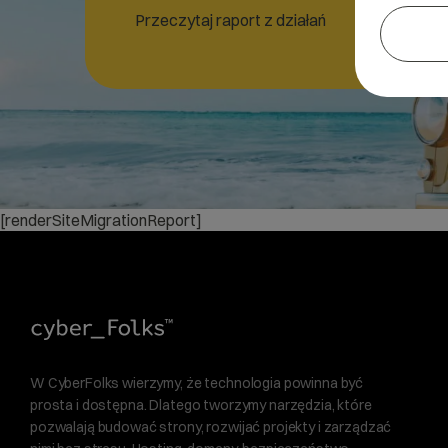
Przeczytaj raport z działań
[renderSiteMigrationReport]
W CyberFolks wierzymy, że technologia powinna być
prosta i dostępna. Dlatego tworzymy narzędzia, które
pozwalają budować strony, rozwijać projekty i zarządzać