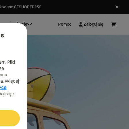
ł z kodem: CFSHOPER259
Inspiracje
Pomoc
Zaloguj się
es
m. Pliki
ze
lona
a. Więcej
yce
aj się z