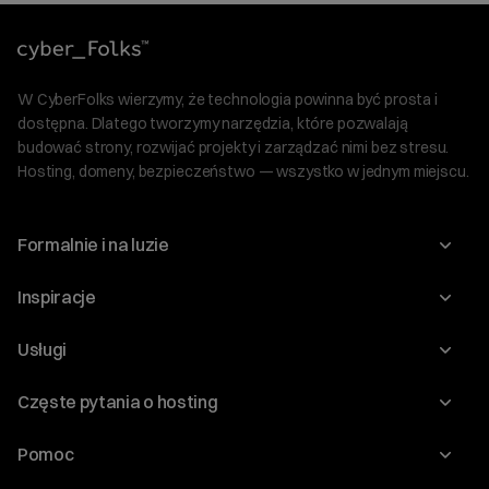
W CyberFolks wierzymy, że technologia powinna być prosta i
dostępna. Dlatego tworzymy narzędzia, które pozwalają
budować strony, rozwijać projekty i zarządzać nimi bez stresu.
Hosting, domeny, bezpieczeństwo — wszystko w jednym miejscu.
Formalnie i na luzie
O nas
Inspiracje
Relacje inwestorskie
Blog
Usługi
Program Korzyści dla Inwestorów
Słownik IT
Domeny
Regulaminy i specyfikacje
Częste pytania o hosting
WordPress
Certyfikaty SSL
Raporty i dokumenty
Jak przenieść stronę?
Audyt stron
Pomoc
Hosting www
Cennik domen
Jak przenieść domenę?