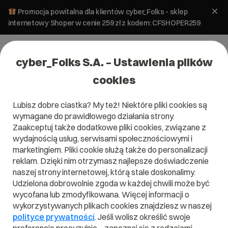
Promocja powitalna dla klientów cyber_Folks - sklep
internetowy Shoper w cenie 259 zł z kodem: CFSHOPER259
cyber_Folks S.A. – Ustawienia plików
cookies
Lubisz dobre ciastka? My też! Niektóre pliki cookies są
Pomoc
»
Serwery
»
Serwer WebAs
»
Ustawienia – zmiana
wymagane do prawidłowego działania strony.
wyglądu panelu Webas
Zaakceptuj także dodatkowe pliki cookies, związane z
Ustawienia – zmiana wyglądu panelu
wydajnością usług, serwisami społecznościowymi i
Webas
marketingiem. Pliki cookie służą także do personalizacji
reklam. Dzięki nim otrzymasz najlepsze doświadczenie
naszej strony internetowej, którą stale doskonalimy.
Serwer WebAs
Udzielona dobrowolnie zgoda w każdej chwili może być
wycofana lub zmodyfikowana. Więcej informacji o
wykorzystywanych plikach cookies znajdziesz w naszej
polityce prywatności
. Jeśli wolisz określić swoje
Artykuł dla panelu: