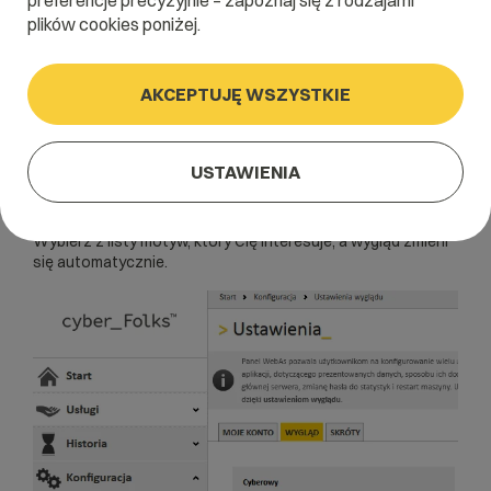
preferencje precyzyjnie – zapoznaj się z rodzajami
plików cookies poniżej.
WebAs
AKCEPTUJĘ WSZYSTKIE
Panel WebAs pozwala na zmianę wyglądu pod względem
kolorystyki.
USTAWIENIA
Jeśli chcesz zmienić wygląd panelu przejdź do zakładki
Konfiguracja > Ustawienia > WYGLĄD
.
Wybierz z listy motyw, który Cię interesuje, a wygląd zmieni
się automatycznie.