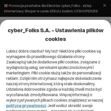
Promocja powitalna dla klientów cyber_Folks - sklep
internetowy Shoper w cenie 259 zł z kodem: CFSHOPER259
cyber_Folks S.A. – Ustawienia plików
cookies
Lubisz dobre ciastka? My też! Niektóre pliki cookies są
Pomoc
»
Ustawienia – zarządzanie hasłami i dostępem do
wymagane do prawidłowego działania strony.
Webas
Zaakceptuj także dodatkowe pliki cookies, związane z
Ustawienia – zarządzanie hasłami i
wydajnością usług, serwisami społecznościowymi i
dostępem do Webas
marketingiem. Pliki cookie służą także do personalizacji
reklam. Dzięki nim otrzymasz najlepsze doświadczenie
naszej strony internetowej, którą stale doskonalimy.
Artykuł dla panelu:
Udzielona dobrowolnie zgoda w każdej chwili może być
wycofana lub zmodyfikowana. Więcej informacji o
WebAs
wykorzystywanych plikach cookies znajdziesz w naszej
polityce prywatności
. Jeśli wolisz określić swoje