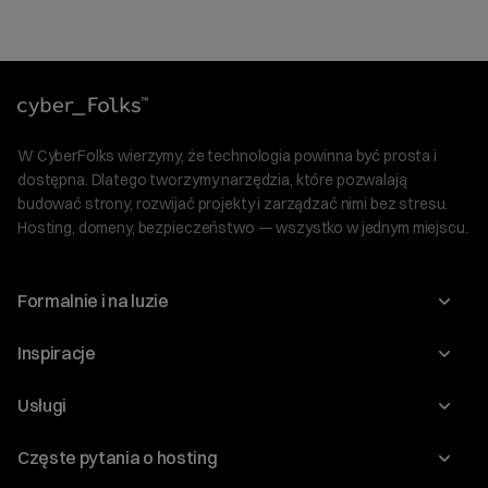
W CyberFolks wierzymy, że technologia powinna być prosta i
dostępna. Dlatego tworzymy narzędzia, które pozwalają
budować strony, rozwijać projekty i zarządzać nimi bez stresu.
Hosting, domeny, bezpieczeństwo — wszystko w jednym miejscu.
Formalnie i na luzie
O nas
Inspiracje
Relacje inwestorskie
Blog
Usługi
Program Korzyści dla Inwestorów
Słownik IT
Domeny
Regulaminy i specyfikacje
Częste pytania o hosting
WordPress
Certyfikaty SSL