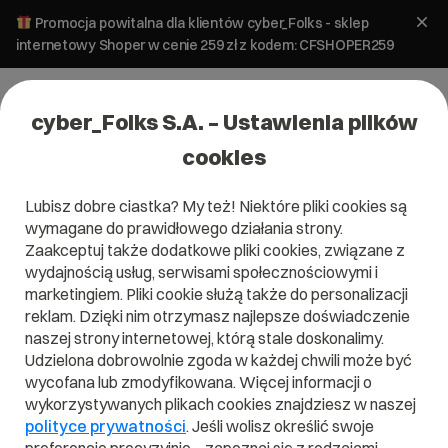
Promocja powitalna dla klientów cyber_Folks - sklep
internetowy Shoper w cenie 259 zł z kodem: CFSHOPER259
cyber_Folks S.A. – Ustawienia plików
cookies
Lubisz dobre ciastka? My też! Niektóre pliki cookies są
Pomoc
»
Przekierowanie domeny bez www na www
wymagane do prawidłowego działania strony.
Przekierowanie domeny bez www
Zaakceptuj także dodatkowe pliki cookies, związane z
na www
wydajnością usług, serwisami społecznościowymi i
marketingiem. Pliki cookie służą także do personalizacji
reklam. Dzięki nim otrzymasz najlepsze doświadczenie
Aby po wpisaniu nazwy naszej domeny w przeglądarce bez
naszej strony internetowej, którą stale doskonalimy.
przedrostka „www” następowało przekierowanie na
Udzielona dobrowolnie zgoda w każdej chwili może być
.htaccess
www.domena należy wprowadzić w pliku
wycofana lub zmodyfikowana. Więcej informacji o
domeny następującą regułkę:
wykorzystywanych plikach cookies znajdziesz w naszej
RewriteEngine On
polityce prywatności
. Jeśli wolisz określić swoje
RewriteCond %{HTTP_HOST} !^www.(.*) [NC]