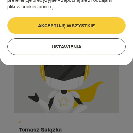
preferencje precyzyjnie – zapoznaj się z rodzajami
RewriteRule ^(.*)$ http://www.%
plików cookies poniżej.
{HTTP_HOST}/$1 [L,R=301]
Lokalizacja pliku .htaccess dla domeny:
AKCEPTUJĘ WSZYSTKIE
domains/nazwadomeny.pl/public_html/.htacce
ss
USTAWIENIA
>
Tomasz Gałązka