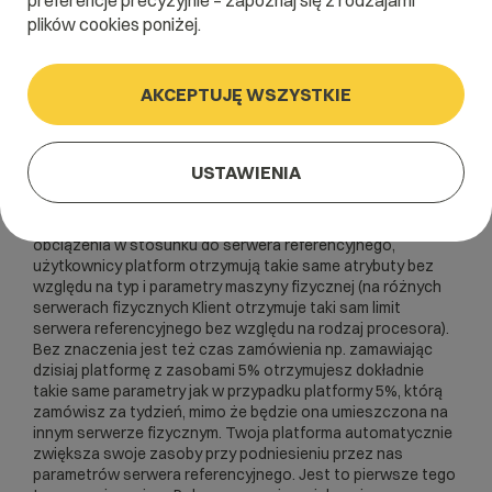
preferencje precyzyjnie – zapoznaj się z rodzajami
plików cookies poniżej.
WebAs
AKCEPTUJĘ WSZYSTKIE
Zasoby serwera (obciążenie serwera)
Serwery wirtualne (platformy) działają w takim środowisku
USTAWIENIA
operacyjnym, aby przeciążenie jednej platformy nie miało
wpływu na pracę platform innych Klientów znajdujących się
na tej samej maszynie. Dzięki stosowanemu limitowi
obciążenia w stosunku do serwera referencyjnego,
użytkownicy platform otrzymują takie same atrybuty bez
względu na typ i parametry maszyny fizycznej (na różnych
serwerach fizycznych Klient otrzymuje taki sam limit
serwera referencyjnego bez względu na rodzaj procesora).
Bez znaczenia jest też czas zamówienia np. zamawiając
dzisiaj platformę z zasobami 5% otrzymujesz dokładnie
takie same parametry jak w przypadku platformy 5%, którą
zamówisz za tydzień, mimo że będzie ona umieszczona na
innym serwerze fizycznym. Twoja platforma automatycznie
zwiększa swoje zasoby przy podniesieniu przez nas
parametrów serwera referencyjnego. Jest to pierwsze tego