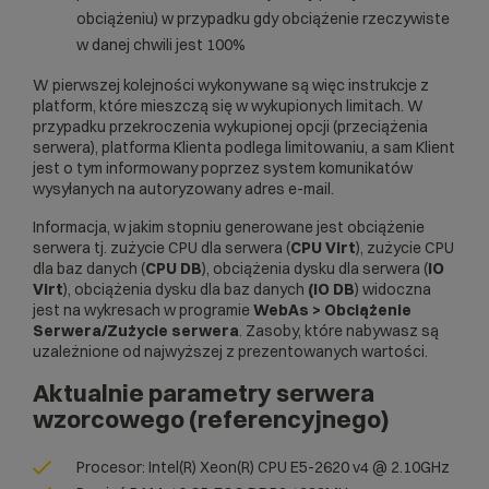
obciążeniu) w przypadku gdy obciążenie rzeczywiste
w danej chwili jest 100%
W pierwszej kolejności wykonywane są więc instrukcje z
platform, które mieszczą się w wykupionych limitach. W
przypadku przekroczenia wykupionej opcji (przeciążenia
serwera), platforma Klienta podlega limitowaniu, a sam Klient
jest o tym informowany poprzez system komunikatów
wysyłanych na autoryzowany adres e-mail.
Informacja, w jakim stopniu generowane jest obciążenie
serwera tj. zużycie CPU dla serwera (
CPU Virt
), zużycie CPU
dla baz danych (
CPU DB
), obciążenia dysku dla serwera (
IO
Virt
), obciążenia dysku dla baz danych
(IO DB
) widoczna
jest na wykresach w programie
WebAs > Obciążenie
Serwera/Zużycie serwera
. Zasoby, które nabywasz są
uzależnione od najwyższej z prezentowanych wartości.
Aktualnie parametry serwera
wzorcowego (referencyjnego)
Procesor: Intel(R) Xeon(R) CPU E5-2620 v4 @ 2.10GHz