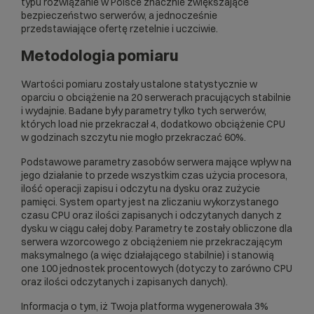
typu rozwiązanie w Polsce znacznie zwiększające
bezpieczeństwo serwerów, a jednocześnie
przedstawiające ofertę rzetelnie i uczciwie.
Metodologia pomiaru
Wartości pomiaru zostały ustalone statystycznie w
oparciu o obciążenie na 20 serwerach pracujących stabilnie
i wydajnie. Badane były parametry tylko tych serwerów,
których load nie przekraczał 4, dodatkowo obciążenie CPU
w godzinach szczytu nie mogło przekraczać 60%.
Podstawowe parametry zasobów serwera mające wpływ na
jego działanie to przede wszystkim czas użycia procesora,
ilość operacji zapisu i odczytu na dysku oraz zużycie
pamięci. System oparty jest na zliczaniu wykorzystanego
czasu CPU oraz ilości zapisanych i odczytanych danych z
dysku w ciągu całej doby. Parametry te zostały obliczone dla
serwera wzorcowego z obciążeniem nie przekraczającym
maksymalnego (a więc działającego stabilnie) i stanowią
one 100 jednostek procentowych (dotyczy to zarówno CPU
oraz ilości odczytanych i zapisanych danych).
Informacja o tym, iż Twoja platforma wygenerowała 3%