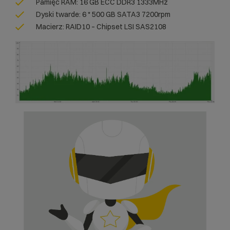
Pamięć RAM: 16 GB ECC DDR3 1333MHz
Dyski twarde: 6 * 500 GB SATA3 7200rpm
Macierz: RAID10 – Chipset LSI SAS2108