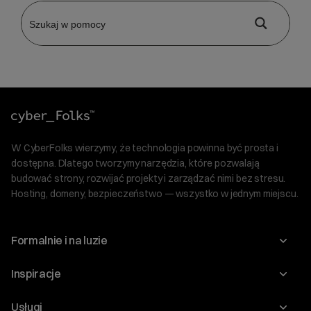
W CyberFolks wierzymy, że technologia powinna być prosta i
dostępna. Dlatego tworzymy narzędzia, które pozwalają
budować strony, rozwijać projekty i zarządzać nimi bez stresu.
Hosting, domeny, bezpieczeństwo — wszystko w jednym miejscu.
Formalnie i na luzie
O nas
Inspiracje
Relacje inwestorskie
Blog
Usługi