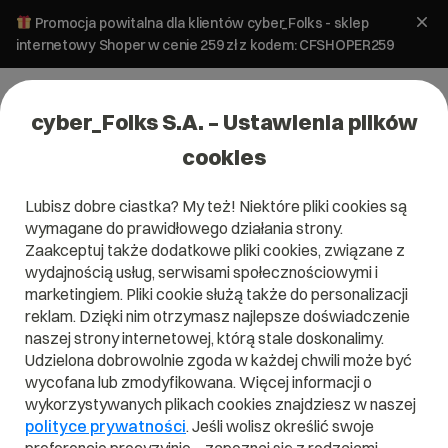
Promocja powitalna dla klientów cyber_Folks - sklep
internetowy Shoper w cenie 259 zł z kodem: CFSHOPER259
cyber_Folks S.A. – Ustawienia plików
cookies
Lubisz dobre ciastka? My też! Niektóre pliki cookies są
Pomoc
»
Serwery
»
Serwer WebAs
»
Obciążenie lub zasoby
wymagane do prawidłowego działania strony.
serwera – serwer wzorcowy (referencyjny)
Zaakceptuj także dodatkowe pliki cookies, związane z
Obciążenie lub zasoby serwera –
wydajnością usług, serwisami społecznościowymi i
serwer wzorcowy (referencyjny)
marketingiem. Pliki cookie służą także do personalizacji
reklam. Dzięki nim otrzymasz najlepsze doświadczenie
naszej strony internetowej, którą stale doskonalimy.
Serwer WebAs
Udzielona dobrowolnie zgoda w każdej chwili może być
wycofana lub zmodyfikowana. Więcej informacji o
wykorzystywanych plikach cookies znajdziesz w naszej
polityce prywatności
. Jeśli wolisz określić swoje
Artykuł dla panelu: