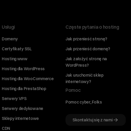
Usługi
Częste pytania o hosting
Domeny
Jak przenieść stronę?
Certyfikaty SSL
Jak przenieść domenę?
Hosting www
Jak założyć stronę na
WordPress?
Hosting dla WordPress
Jak uruchomić sklep
Hosting dla WooCommerce
internetowy?
Hosting dla PrestaShop
Pomoc
Serwery VPS
Pomoc cyber_Folks
Serwery dedykowane
Sklepy internetowe
Skontaktuj się z nami
CDN