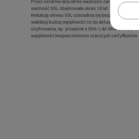
Przez ostatnie lata okres ważności certyfikatów był 
ważność SSL obejmowała okres 10 lat, by kolejno spaść 
Redukcję okresu SSL uzasadnia się bezpieczeństwem 
walidacji budzą wątpliwość co do aktualności danyc
szyfrowania, np.: przejście z SHA-1 do SHA-2, czy zm
wątpliwość bezpieczeństwo starszych certyfikatów.