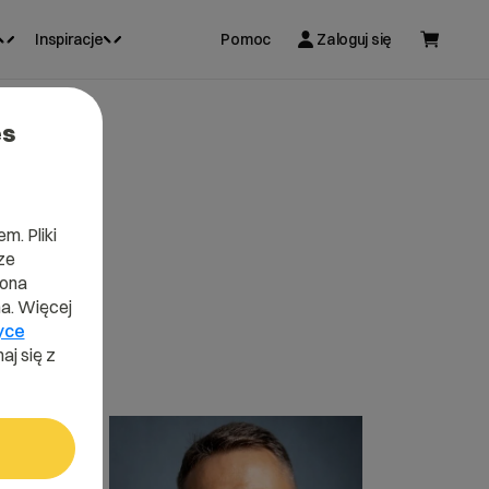
Inspiracje
Pomoc
Zaloguj się
es
m. Pliki
ze
lona
a. Więcej
yce
aj się z