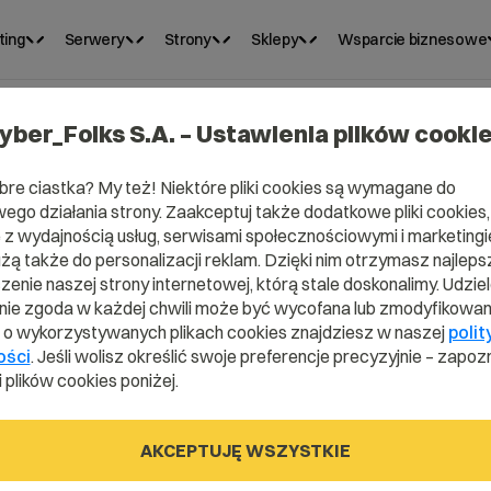
ting
Serwery
Strony
Sklepy
Wsparcie biznesowe
yber_Folks S.A. – Ustawienia plików cooki
bre ciastka? My też! Niektóre pliki cookies są wymagane do
L?
ego działania strony. Zaakceptuj także dodatkowe pliki cookies,
z wydajnością usług, serwisami społecznościowymi i marketingie
można zamówić
użą także do personalizacji reklam. Dzięki nim otrzymasz najleps
enie naszej strony internetowej, którą stale doskonalimy. Udzie
?
ie zgoda w każdej chwili może być wycofana lub zmodyfikowan
i o wykorzystywanych plikach cookies znajdziesz w naszej
polit
ości
. Jeśli wolisz określić swoje preferencje precyzyjnie – zapozn
 plików cookies poniżej.
alnie na okres od 1 roku.
AKCEPTUJĘ WSZYSTKIE