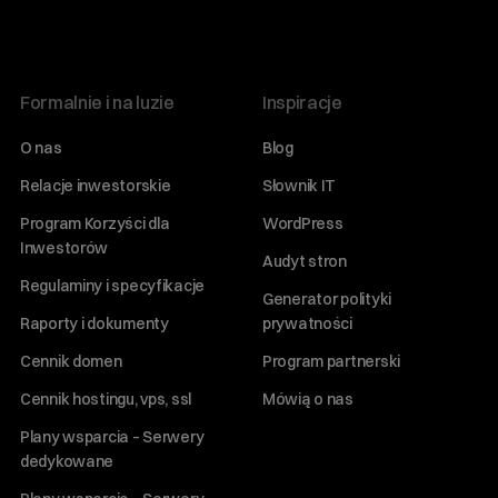
Formalnie i na luzie
Inspiracje
O nas
Blog
Relacje inwestorskie
Słownik IT
Program Korzyści dla
WordPress
Inwestorów
Audyt stron
Regulaminy i specyfikacje
Generator polityki
Raporty i dokumenty
prywatności
Cennik domen
Program partnerski
Cennik hostingu, vps, ssl
Mówią o nas
Plany wsparcia – Serwery
dedykowane