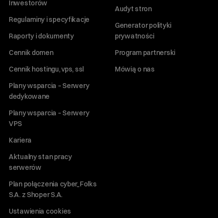
Inwestorów
Audyt stron
Regulaminy i specyfikacje
Generator polityki
Raporty i dokumenty
prywatności
Cennik domen
Program partnerski
Cennik hostingu, vps, ssl
Mówią o nas
Plany wsparcia – Serwery
dedykowane
Plany wsparcia – Serwery
VPS
Kariera
Aktualny stan pracy
serwerów
Plan połączenia cyber_Folks
S.A. z Shoper S.A.
Ustawienia cookies