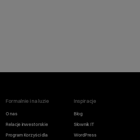
Formalnie i na luzie
Inspiracje
O nas
Blog
Relacje inwestorskie
Słownik IT
Program Korzyści dla
WordPress