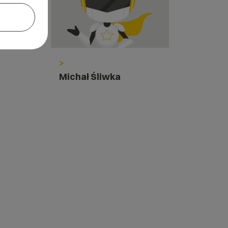
>
Michał Śliwka