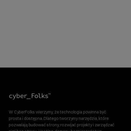
W CyberFolks wierzymy, że technologia powinna być
prosta i dostępna. Dlatego tworzymy narzędzia, które
pozwalają budować strony, rozwijać projekty i zarządzać