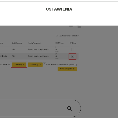
USTAWIENIA
rzynka, którą chcesz zablokować.
ail.
j przycisk Zablokuj.