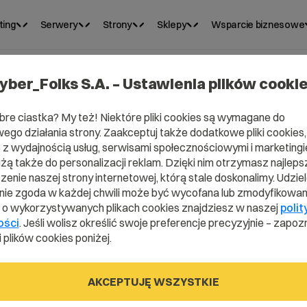
ting
Serwery
Strony
Sklepy
Wsparcie biznesowe
yber_Folks S.A. – Ustawienia plików cooki
bre ciastka? My też! Niektóre pliki cookies są wymagane do
ego działania strony. Zaakceptuj także dodatkowe pliki cookies,
z wydajnością usług, serwisami społecznościowymi i marketingie
ć swoją skrzynkę
użą także do personalizacji reklam. Dzięki nim otrzymasz najleps
enie naszej strony internetowej, którą stale doskonalimy. Udzie
ie zgoda w każdej chwili może być wycofana lub zmodyfikowan
i o wykorzystywanych plikach cookies znajdziesz w naszej
polit
ości
. Jeśli wolisz określić swoje preferencje precyzyjnie – zapozn
 plików cookies poniżej.
server_Panel
WebAs
AKCEPTUJĘ WSZYSTKIE