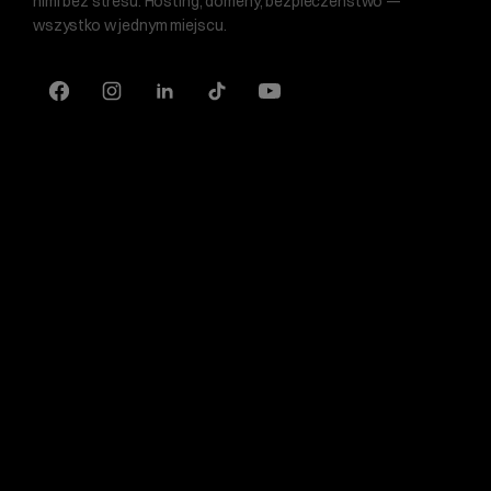
nimi bez stresu. Hosting, domeny, bezpieczeństwo —
wszystko w jednym miejscu.