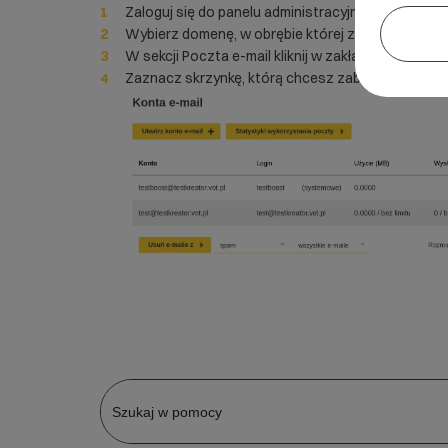
Zaloguj się do panelu administracyjnego.
Wybierz domenę, w obrębie której znajduje się sk
W sekcji Poczta e-mail kliknij w zakładkę Konta e-m
Zaznacz skrzynkę, którą chcesz zablokować i klikni