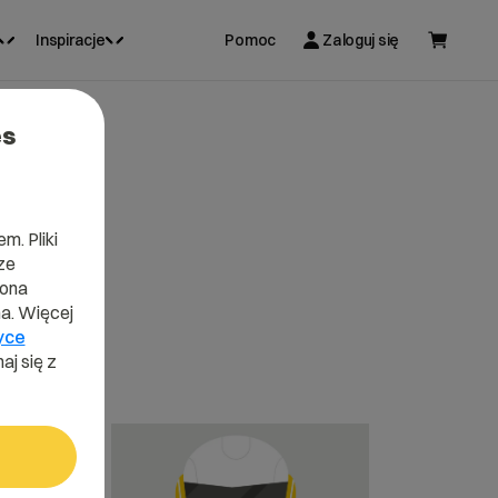
Inspiracje
Pomoc
Zaloguj się
es
m. Pliki
ze
lona
a. Więcej
yce
aj się z