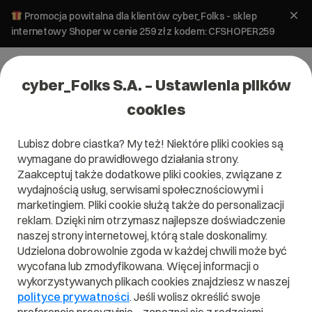
Promocja powitalna dla klientów cyber_Folks - sklep
internetowy Shoper w cenie 259 zł z kodem: CFSHOPER259
cyber_Folks S.A. – Ustawienia plików
cookies
Lubisz dobre ciastka? My też! Niektóre pliki cookies są
Pomoc
»
Poczta
»
Jak ustawić stopkę dla każdej nowej
wymagane do prawidłowego działania strony.
wiadomości w Roundcube ?
Zaakceptuj także dodatkowe pliki cookies, związane z
Jak ustawić stopkę dla każdej nowej
wydajnością usług, serwisami społecznościowymi i
wiadomości w Roundcube ?
marketingiem. Pliki cookie służą także do personalizacji
reklam. Dzięki nim otrzymasz najlepsze doświadczenie
naszej strony internetowej, którą stale doskonalimy.
Poczta
Poczta przez www
Udzielona dobrowolnie zgoda w każdej chwili może być
wycofana lub zmodyfikowana. Więcej informacji o
wykorzystywanych plikach cookies znajdziesz w naszej
polityce prywatności
. Jeśli wolisz określić swoje
Dodanie stopki (podpis) do każdej wiadomości wysyłanej z
poziomu webmaila Roundcube wymaga zmiany kilku