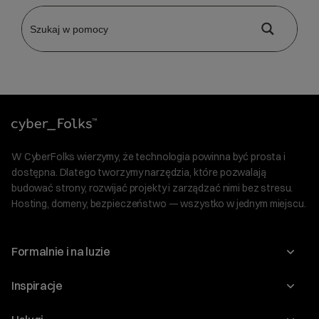
W CyberFolks wierzymy, że technologia powinna być prosta i
dostępna. Dlatego tworzymy narzędzia, które pozwalają
budować strony, rozwijać projekty i zarządzać nimi bez stresu.
Hosting, domeny, bezpieczeństwo — wszystko w jednym miejscu.
Formalnie i na luzie
O nas
Inspiracje
Relacje inwestorskie
Blog