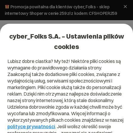
Promocja powitalna dla klientów cyber_Folks - sklep
internetowy Shoper w cenie 259 zł z kodem: CFSHOPER259
cyber_Folks S.A. – Ustawienia plików
cookies
Lubisz dobre ciastka? My też! Niektóre pliki cookies są
Pomoc
»
Serwery
»
cyber_Storage
»
Do jakich celów może
wymagane do prawidłowego działania strony.
służyć cyber_Storage?
Zaakceptuj także dodatkowe pliki cookies, związane z
Do jakich celów może służyć
wydajnością usług, serwisami społecznościowymi i
cyber_Storage?
marketingiem. Pliki cookie służą także do personalizacji
reklam. Dzięki nim otrzymasz najlepsze doświadczenie
naszej strony internetowej, którą stale doskonalimy.
cyber_Storage
Serwery
Udzielona dobrowolnie zgoda w każdej chwili może być
wycofana lub zmodyfikowana. Więcej informacji o
wykorzystywanych plikach cookies znajdziesz w naszej
polityce prywatności
. Jeśli wolisz określić swoje
Cyber_Storage to usługa
dysku sieciowego
, w którym
możesz bezpiecznie przechowywać zdjęcia, pliki i kopie