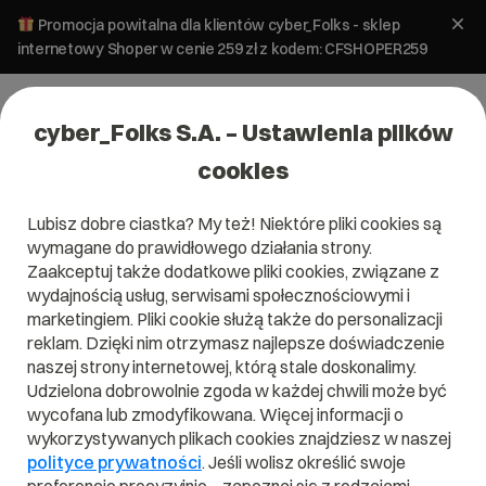
Promocja powitalna dla klientów cyber_Folks - sklep
internetowy Shoper w cenie 259 zł z kodem: CFSHOPER259
cyber_Folks S.A. – Ustawienia plików
cookies
Lubisz dobre ciastka? My też! Niektóre pliki cookies są
Pomoc
»
Czym jest pełna nazwa domenowa (Fully Qualified
wymagane do prawidłowego działania strony.
Domain Name – FQDN)?
Zaakceptuj także dodatkowe pliki cookies, związane z
Czym jest pełna nazwa domenowa
wydajnością usług, serwisami społecznościowymi i
(Fully Qualified Domain Name –
marketingiem. Pliki cookie służą także do personalizacji
reklam. Dzięki nim otrzymasz najlepsze doświadczenie
FQDN)?
naszej strony internetowej, którą stale doskonalimy.
Udzielona dobrowolnie zgoda w każdej chwili może być
Pełna nazwa domenowa (
Fully Qualified Domain Name
–
wycofana lub zmodyfikowana. Więcej informacji o
FQDN
) to adres, dla którego wystawiany jest certyfikat
wykorzystywanych plikach cookies znajdziesz w naszej
SSL
. Jest to pełna nazwa domenowa, która określa
polityce prywatności
. Jeśli wolisz określić swoje
DNS
położenie danego węzła w systemie
. Fully