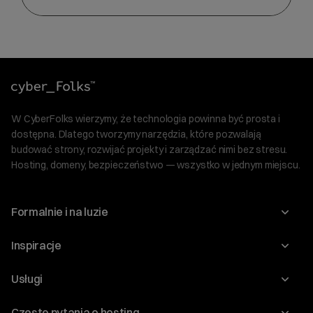
W CyberFolks wierzymy, że technologia powinna być prosta i
dostępna. Dlatego tworzymy narzędzia, które pozwalają
budować strony, rozwijać projekty i zarządzać nimi bez stresu.
Hosting, domeny, bezpieczeństwo — wszystko w jednym miejscu.
Formalnie i na luzie
O nas
Inspiracje
Relacje inwestorskie
Blog
Usługi
Program Korzyści dla Inwestorów
Słownik IT
Domeny
Regulaminy i specyfikacje
Częste pytania o hosting